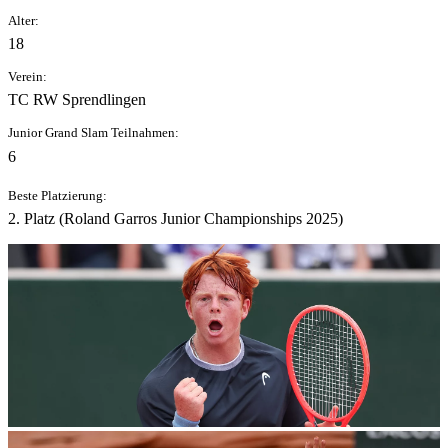
Alter:
18
Verein:
TC RW Sprendlingen
Junior Grand Slam Teilnahmen:
6
Beste Platzierung:
2. Platz (Roland Garros Junior Championships 2025)