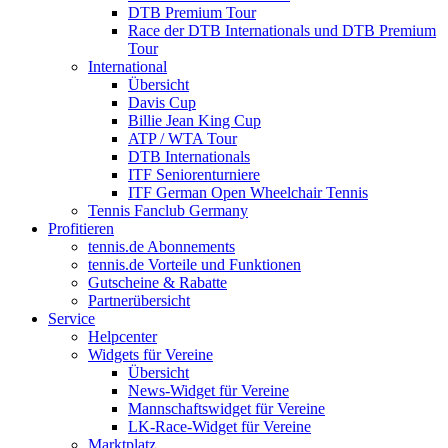
DTB Premium Tour
Race der DTB Internationals und DTB Premium
Tour
International
Übersicht
Davis Cup
Billie Jean King Cup
ATP / WTA Tour
DTB Internationals
ITF Seniorenturniere
ITF German Open Wheelchair Tennis
Tennis Fanclub Germany
Profitieren
tennis.de Abonnements
tennis.de Vorteile und Funktionen
Gutscheine & Rabatte
Partnerübersicht
Service
Helpcenter
Widgets für Vereine
Übersicht
News-Widget für Vereine
Mannschaftswidget für Vereine
LK-Race-Widget für Vereine
Marktplatz