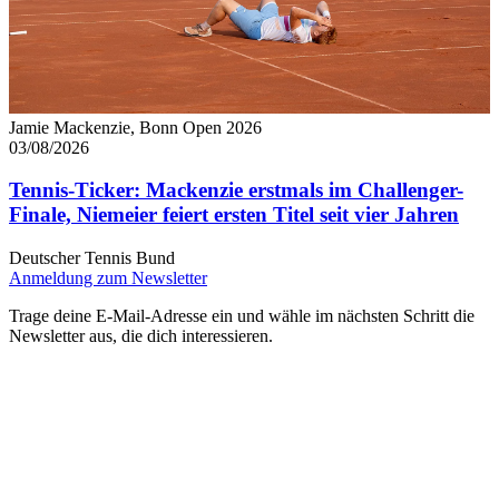
Jamie Mackenzie, Bonn Open 2026
03/08/2026
Tennis-Ticker: Mackenzie erstmals im Challenger-
Finale, Niemeier feiert ersten Titel seit vier Jahren
Deutscher Tennis Bund
Anmeldung zum Newsletter
Trage deine E-Mail-Adresse ein und wähle im nächsten Schritt die
Newsletter aus, die dich interessieren.