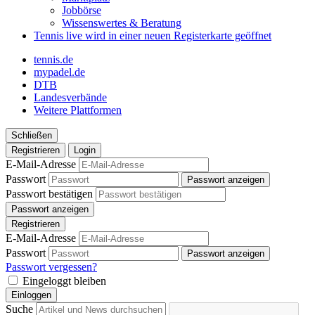
Jobbörse
Wissenswertes & Beratung
Tennis live
wird in einer neuen Registerkarte geöffnet
tennis.de
mypadel.de
DTB
Landesverbände
Weitere Plattformen
Schließen
Registrieren
Login
E-Mail-Adresse
Passwort
Passwort anzeigen
Passwort bestätigen
Passwort anzeigen
Registrieren
E-Mail-Adresse
Passwort
Passwort anzeigen
Passwort vergessen?
Eingeloggt bleiben
Einloggen
Suche