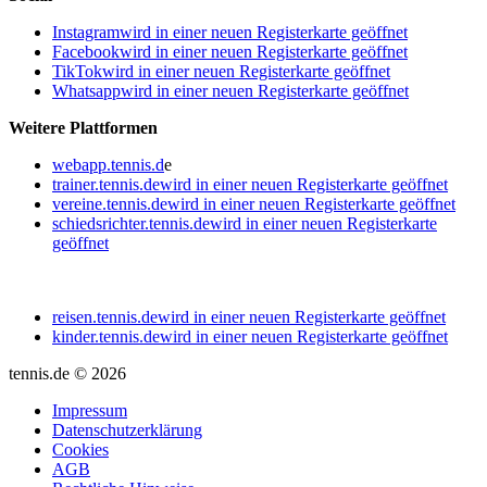
Instagram
wird in einer neuen Registerkarte geöffnet
Facebook
wird in einer neuen Registerkarte geöffnet
TikTok
wird in einer neuen Registerkarte geöffnet
Whatsapp
wird in einer neuen Registerkarte geöffnet
Weitere Plattformen
webapp.tennis.d
e
trainer.tennis.de
wird in einer neuen Registerkarte geöffnet
vereine.tennis.de
wird in einer neuen Registerkarte geöffnet
schiedsrichter.tennis.de
wird in einer neuen Registerkarte
geöffnet
reisen.tennis.de
wird in einer neuen Registerkarte geöffnet
kinder.tennis.de
wird in einer neuen Registerkarte geöffnet
tennis.de © 2026
Impressum
Datenschutzerklärung
Cookies
AGB