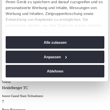
Ihrem Gerät zu speichern und darauf zuzugreifen und so
Alter:
personalisierte Werbung und Inhalte, Messungen von
17
Werbung und Inhalten, Zielgruppenforschung sowie
Verein:
Entwicklung von Angeboten zu ermöglichen. Sie
TC Deuten
entscheiden darüber, wer Ihre Daten für welche Zwecke
Junior Grand Slam Teilnahmen:
nutzt. Sie können Ihre Einwilligung jederzeit über die
3
Cookie-Erklärung oder durch Klicken auf das Privacy
Alle zulassen
Trigger Symbol ändern oder widerrufen
Beste Platzierung:
2. Runde (Roland Garros Junior Championships 2025)
Wenn Sie es erlauben, würden wir auch gerne:
Anpassen
Julia Stusek
Informationen über Ihre geografische Lage
erfassen, welche bis auf einige Meter genau sein
Alter:
Ablehnen
können
17
Ihr Gerät durch aktives Scannen nach
Verein:
bestimmten Merkmalen (Fingerprinting) identifizieren
Heidelberger TC
Erfahren Sie mehr darüber, wie Ihre persönlichen Daten
Junior Grand Slam Teilnahmen:
verarbeitet werden, und legen Sie Ihre Präferenzen im
7
Abschnitt Einzelheiten
fest.
Beste Platzierung: