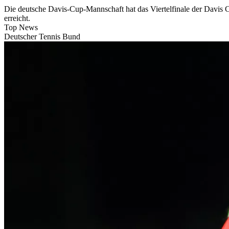
Die deutsche Davis-Cup-Mannschaft hat das Viertelfinale der Davis
erreicht.
Top News
Deutscher Tennis Bund