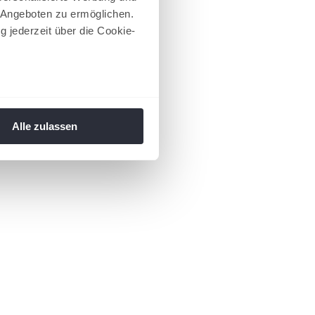
 Angeboten zu ermöglichen.
g jederzeit über die Cookie-
au sein können
zieren
Alle zulassen
hre Präferenzen im
Abschnitt
 Medien anbieten zu können
hrer Verwendung unserer
 führen diese Informationen
ie im Rahmen Ihrer Nutzung
 Footer aufgerufen und