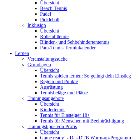
Übersicht
Beach Tennis
Padel
Pickleball
Inklusion
Übersicht
Rollstuhltennis
Blinden- und Sehbehindertentennis
Para-Tennis Terminkalender
Lernen
Veranstaltungssuche
Grundlagen
Übersicht
Tennis spielen lernen: So gelingt dein Einstieg
Regeln und Punkte
Ausrüstung
Tennisbeläge und Plätze
Trainingsangebote
Übersicht
Kindertennis
Tennis für Einsteiger 18+
Tennis für Menschen mit Beeinträchtigung
Trainingstipps von Profis
Übersicht
Game ready! - Das DTB Warm-up-Programm