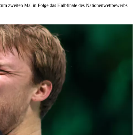
 zum zweiten Mal in Folge das Halbfinale des Nationenwettbewerbs