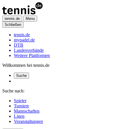
tennis.de
Menu
Schließen
tennis.de
mypadel.de
DTB
Landesverbände
Weitere Plattformen
Willkommen bei tennis.de
Suche
Suche nach:
Spieler
Turniere
Mannschaften
Ligen
Veranstaltungen