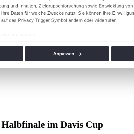
ung und Inhalten, Zielgruppenforschung sowie Entwicklung von
 Ihre Daten für welche Zwecke nutzt. Sie können Ihre Einwilligun
 auf das Privacy Trigger Symbol ändern oder widerrufen
n wir auch gerne:
re geografische Lage erfassen, welche bis auf einige Meter gen
es Scannen nach bestimmten Merkmalen (Fingerprinting) identifi
Anpassen
ie Ihre persönlichen Daten verarbeitet werden, und legen Sie I
nhalte und Anzeigen zu personalisieren, Funktionen für soziale
Website zu analysieren. Außerdem geben wir Informationen zu I
r soziale Medien, Werbung und Analysen weiter. Unsere Partner
 Daten zusammen, die Sie ihnen bereitgestellt haben oder die s
n. Die
Cookie-Einstellungen
können jederzeit über den Link im
s Halbfinale im Davis Cup