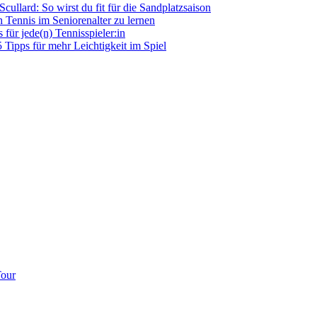
llard: So wirst du fit für die Sandplatzsaison
h Tennis im Seniorenalter zu lernen
für jede(n) Tennisspieler:in
5 Tipps für mehr Leichtigkeit im Spiel
Tour