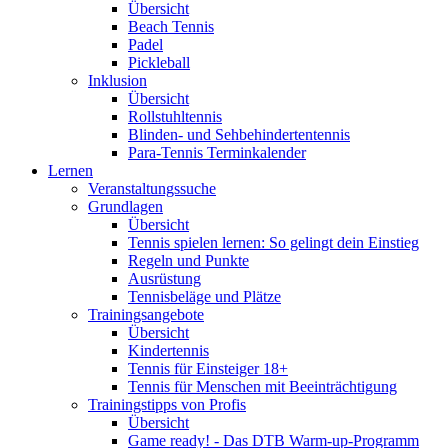
Übersicht
Beach Tennis
Padel
Pickleball
Inklusion
Übersicht
Rollstuhltennis
Blinden- und Sehbehindertentennis
Para-Tennis Terminkalender
Lernen
Veranstaltungssuche
Grundlagen
Übersicht
Tennis spielen lernen: So gelingt dein Einstieg
Regeln und Punkte
Ausrüstung
Tennisbeläge und Plätze
Trainingsangebote
Übersicht
Kindertennis
Tennis für Einsteiger 18+
Tennis für Menschen mit Beeinträchtigung
Trainingstipps von Profis
Übersicht
Game ready! - Das DTB Warm-up-Programm