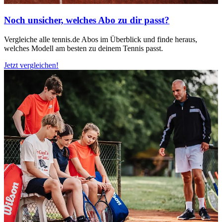
Noch unsicher, welches Abo zu dir passt?
Vergleiche alle tennis.de Abos im Überblick und finde heraus,
welches Modell am besten zu deinem Tennis passt.
Jetzt vergleichen!