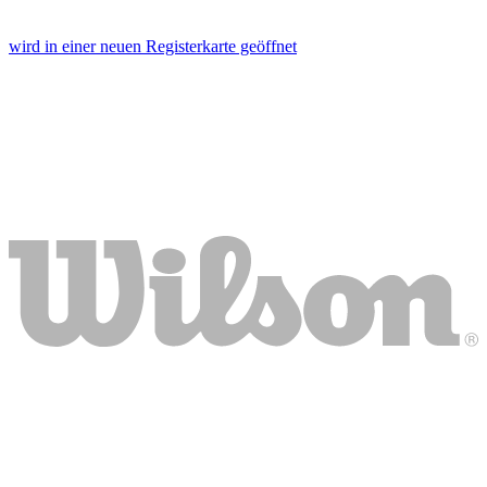
wird in einer neuen Registerkarte geöffnet