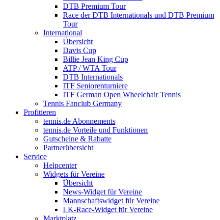
DTB Premium Tour
Race der DTB Internationals und DTB Premium
Tour
International
Übersicht
Davis Cup
Billie Jean King Cup
ATP / WTA Tour
DTB Internationals
ITF Seniorenturniere
ITF German Open Wheelchair Tennis
Tennis Fanclub Germany
Profitieren
tennis.de Abonnements
tennis.de Vorteile und Funktionen
Gutscheine & Rabatte
Partnerübersicht
Service
Helpcenter
Widgets für Vereine
Übersicht
News-Widget für Vereine
Mannschaftswidget für Vereine
LK-Race-Widget für Vereine
Marktplatz