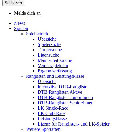
Schließen
Melde dich an
News
Spielen
Spielbetrieb
Übersicht
Spielersuche
Turniersuche
Ligensuche
Mannschaftssuche
Vereinsspielplan
Ergebniserfassung
Ranglisten und Leistungsklasse
Übersicht
Interaktive DTB-Rangliste
DTB-Ranglisten Aktive
DTB-Ranglisten Junior:innen
DTB-Ranglisten Senior:innen
LK Single-Race
LK Club-Race
Leistungsklasse
Lizenz für Ranglisten- und LK-Spieler
Weitere Sportarten