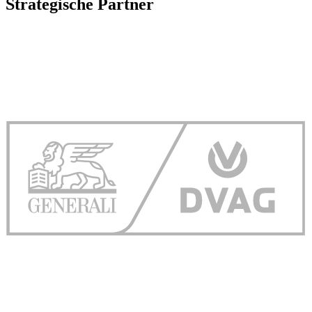
Strategische Partner