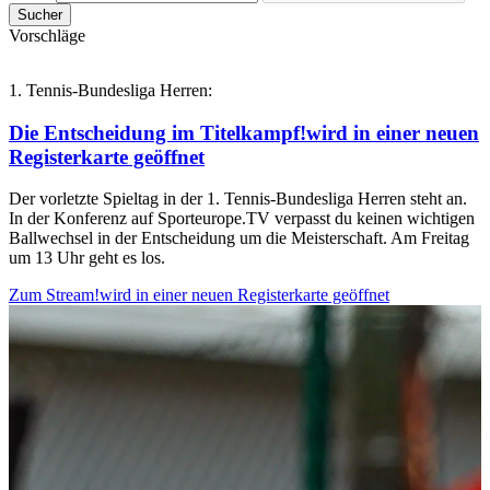
Sucher
Vorschläge
1. Tennis-Bundesliga Herren:
Die Entscheidung im Titelkampf!
wird in einer neuen
Registerkarte geöffnet
Der vorletzte Spieltag in der 1. Tennis-Bundesliga Herren steht an.
In der Konferenz auf Sporteurope.TV verpasst du keinen wichtigen
Ballwechsel in der Entscheidung um die Meisterschaft. Am Freitag
um 13 Uhr geht es los.
Zum Stream!
wird in einer neuen Registerkarte geöffnet