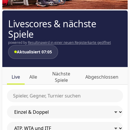
Livescores & nächste
Spiele
powered by
Resultina
wird in einer neuen Registerkarte geöffnet
Aktualisiert 07:05
Nächste
Live
Alle
Abgeschlossen
Spiele
Spieler oder Turnier suchen