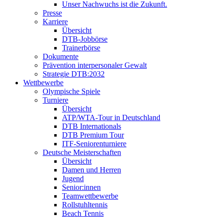
Unser Nachwuchs ist die Zukunft.
Presse
Karriere
Übersicht
DTB-Jobbörse
Trainerbörse
Dokumente
Prävention interpersonaler Gewalt
Strategie DTB:2032
Wettbewerbe
Olympische Spiele
Turniere
Übersicht
ATP/WTA-Tour in Deutschland
DTB Internationals
DTB Premium Tour
ITF-Seniorenturniere
Deutsche Meisterschaften
Übersicht
Damen und Herren
Jugend
Senior:innen
Teamwettbewerbe
Rollstuhltennis
Beach Tennis