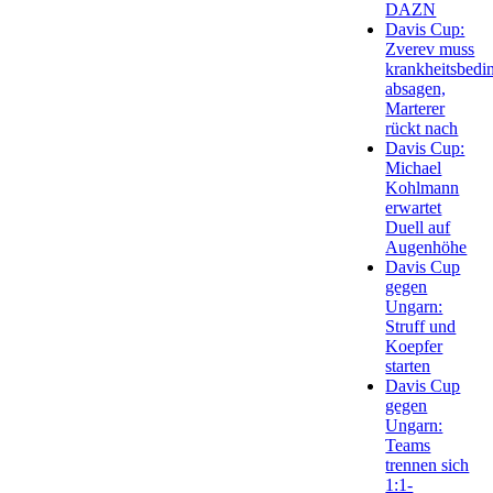
DAZN
Davis Cup:
Zverev muss
krankheitsbedi
absagen,
Marterer
rückt nach
Davis Cup:
Michael
Kohlmann
erwartet
Duell auf
Augenhöhe
Davis Cup
gegen
Ungarn:
Struff und
Koepfer
starten
Davis Cup
gegen
Ungarn:
Teams
trennen sich
1:1-