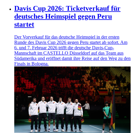
Davis Cup 2026: Ticketverkauf für
deutsches Heimspiel gegen Peru
startet
Der Vorverkauf für das deutsche Heimspiel in der ersten
Runde des Davis Cup 2026 gegen Peru startet ab sofort. Am
6. und 7. Februar 2026 trifft die deutsche Davis-Cup-
Mannschaft im CASTELLO Düsseldorf auf das Team aus
Südamerika und eröffnet damit ihre Reise auf den Weg zu den
Finals in Bologna.