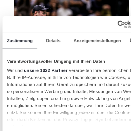
Zustimmung
Details
Anzeigeneinstellungen
Verantwortungsvoller Umgang mit Ihren Daten
Wir und
unsere 1022 Partner
verarbeiten Ihre persönlichen 
B. Ihre IP-Adresse, mithilfe von Technologien wie Cookies, 
Davis Cup gegen Ungarn:
Informationen auf Ihrem Gerät zu speichern und darauf zuzu
Deutschland gewinnt und erreicht
so personalisierte Werbung und Inhalte, Messungen von We
Gruppenphase
Inhalten, Zielgruppenforschung sowie Entwicklung von Ange
ermöglichen. Sie entscheiden darüber, wer Ihre Daten für w
Durch Siege von Kevin Krawietz/Tim Pütz und Jan-Lennard
nutzt. Sie können Ihre Einwilligung jederzeit über die Cookie
Struff hat Deutschland die Davis Cup-Qualifikationsrunde mit
oder durch Klicken auf das Privacy Trigger Symbol ändern o
3:2 gegen Ungarn gewonnen. Das DTB-Team qualifiziert
widerrufen
sich damit für die Finals Group Stage.