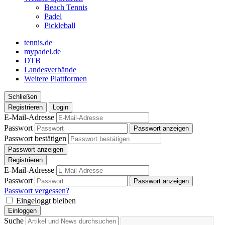
Beach Tennis
Padel
Pickleball
tennis.de
mypadel.de
DTB
Landesverbände
Weitere Plattformen
Schließen
Registrieren
Login
E-Mail-Adresse
Passwort
Passwort anzeigen
Passwort bestätigen
Passwort anzeigen
Registrieren
E-Mail-Adresse
Passwort
Passwort anzeigen
Passwort vergessen?
Eingeloggt bleiben
Einloggen
Suche