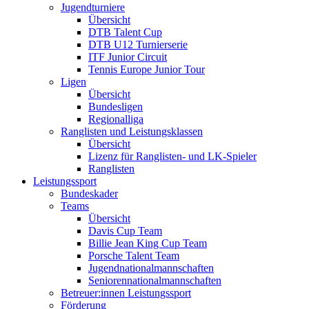
Jugendturniere
Übersicht
DTB Talent Cup
DTB U12 Turnierserie
ITF Junior Circuit
Tennis Europe Junior Tour
Ligen
Übersicht
Bundesligen
Regionalliga
Ranglisten und Leistungsklassen
Übersicht
Lizenz für Ranglisten- und LK-Spieler
Ranglisten
Leistungssport
Bundeskader
Teams
Übersicht
Davis Cup Team
Billie Jean King Cup Team
Porsche Talent Team
Jugendnationalmannschaften
Seniorennationalmannschaften
Betreuer:innen Leistungssport
Förderung