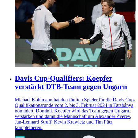
Davis Cup-Qualifiers: Koepfer
verstärkt DTB-Team gegen Ungarn
Michael Kohlmann hat den fünften Spieler für die Davis Cup-
Qualifikationsrunde vom 2. bis 3. Februar 2024 in Tatabánya
nominiert. Dominik Koepfer wird das Team gegen Ungarn
verstärken und damit die Mannschaft um Alexander Zverev,
Jan-Lennard Struff, Kevin Krawietz und Tim Pütz
komplettieren.