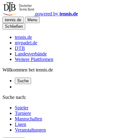
powered by
tennis.de
tennis.de
Menu
Schließen
tennis.de
mypadel.de
DTB
Landesverbände
Weitere Plattformen
Willkommen bei tennis.de
Suche
Suche nach:
Spieler
Turniere
Mannschaften
Ligen
Veranstaltungen