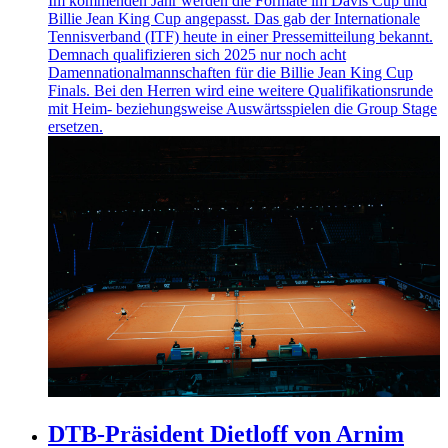
Im kommenden Jahr werden die Formate im Davis Cup und
Billie Jean King Cup angepasst. Das gab der Internationale
Tennisverband (ITF) heute in einer Pressemitteilung bekannt.
Demnach qualifizieren sich 2025 nur noch acht
Damennationalmannschaften für die Billie Jean King Cup
Finals. Bei den Herren wird eine weitere Qualifikationsrunde
mit Heim- beziehungsweise Auswärtsspielen die Group Stage
ersetzen.
DTB-Präsident Dietloff von Arnim