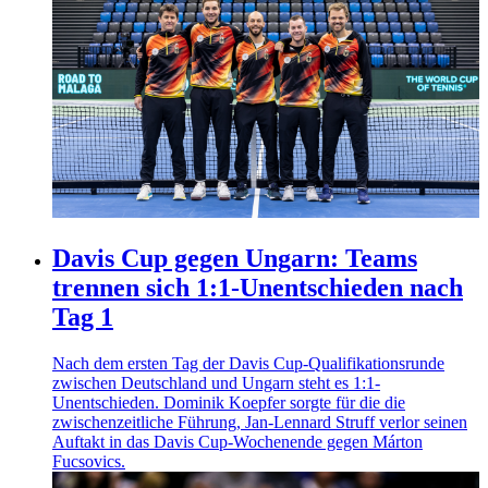
Davis Cup gegen Ungarn: Teams
trennen sich 1:1-Unentschieden nach
Tag 1
Nach dem ersten Tag der Davis Cup-Qualifikationsrunde
zwischen Deutschland und Ungarn steht es 1:1-
Unentschieden. Dominik Koepfer sorgte für die die
zwischenzeitliche Führung, Jan-Lennard Struff verlor seinen
Auftakt in das Davis Cup-Wochenende gegen Márton
Fucsovics.