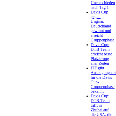
Unentschieden
nach Tag 1
Davis Cup
gegen
Ungarn:
Deutschland
gewinnt und
erreicht
Gruppenphase
Davis Cup:
DTB-Team
erreicht beste
Platzierung
aller Zeiten
ITF gibt
Austragungsort
für die Davis
Cup-
Gruppenphase
bekannt
Davis Cup:
DTB-Team
trifft in
Zhuhai auf
die USA, die