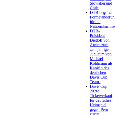
Slowakei und
Chile
DTB begrüßt
Formatänderun
für die
Nationalmanns
DTB-
Präsident
Dietloff von
Arnim zum
zehnjährigen
Jubiläum von
Michael
Kohlmann als
Kapitän des
deutschen
Davis Cup
Teams
Davis Cup
2026:
Ticketverkauf
für deutsches
Heimspiel
gegen Peru
startet