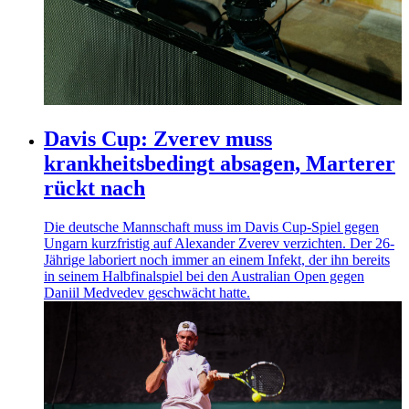
Davis Cup: Zverev muss
krankheitsbedingt absagen, Marterer
rückt nach
Die deutsche Mannschaft muss im Davis Cup-Spiel gegen
Ungarn kurzfristig auf Alexander Zverev verzichten. Der 26-
Jährige laboriert noch immer an einem Infekt, der ihn bereits
in seinem Halbfinalspiel bei den Australian Open gegen
Daniil Medvedev geschwächt hatte.