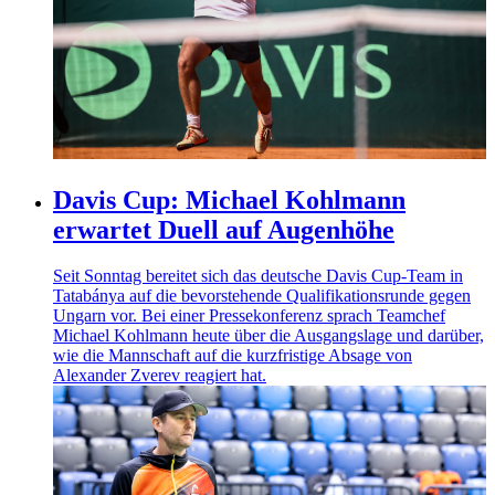
Davis Cup: Michael Kohlmann
erwartet Duell auf Augenhöhe
Seit Sonntag bereitet sich das deutsche Davis Cup-Team in
Tatabánya auf die bevorstehende Qualifikationsrunde gegen
Ungarn vor. Bei einer Pressekonferenz sprach Teamchef
Michael Kohlmann heute über die Ausgangslage und darüber,
wie die Mannschaft auf die kurzfristige Absage von
Alexander Zverev reagiert hat.