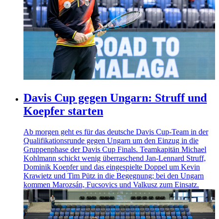
Davis Cup gegen Ungarn: Struff und
Koepfer starten
Ab morgen geht es für das deutsche Davis Cup-Team in der
Qualifikationsrunde gegen Ungarn um den Einzug in die
Gruppenphase der Davis Cup Finals. Teamkapitän Michael
Kohlmann schickt wenig überraschend Jan-Lennard Struff,
Dominik Koepfer und das eingespielte Doppel um Kevin
Krawietz und Tim Pütz in die Begegnung; bei den Ungarn
kommen Marozsán, Fucsovics und Valkusz zum Einsatz.