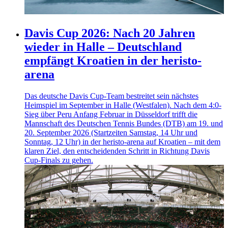
Davis Cup 2026: Nach 20 Jahren
wieder in Halle – Deutschland
empfängt Kroatien in der heristo-
arena
Das deutsche Davis Cup-Team bestreitet sein nächstes
Heimspiel im September in Halle (Westfalen). Nach dem 4:0-
Sieg über Peru Anfang Februar in Düsseldorf trifft die
Mannschaft des Deutschen Tennis Bundes (DTB) am 19. und
20. September 2026 (Startzeiten Samstag, 14 Uhr und
Sonntag, 12 Uhr) in der heristo-arena auf Kroatien – mit dem
klaren Ziel, den entscheidenden Schritt in Richtung Davis
Cup-Finals zu gehen.