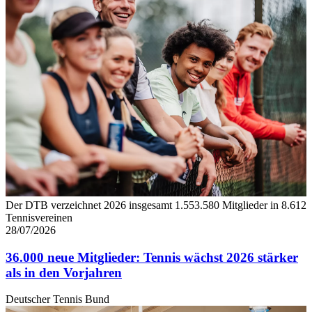
zu können und die Zugriffe auf unsere Website zu
analysieren. Außerdem geben wir Informationen zu Ihrer
Verwendung unserer Website an unsere Partner für
soziale Medien, Werbung und Analysen weiter. Unsere
Partner führen diese Informationen möglicherweise mit
weiteren Daten zusammen, die Sie ihnen bereitgestellt
haben oder die sie im Rahmen Ihrer Nutzung der Dienste
gesammelt haben. Die
Cookie-Einstellungen
können
jederzeit über den Link im Footer aufgerufen und
angepasst werden.
Der DTB verzeichnet 2026 insgesamt 1.553.580 Mitglieder in 8.612
Tennisvereinen
28/07/2026
36.000 neue Mitglieder: Tennis wächst 2026 stärker
als in den Vorjahren
Deutscher Tennis Bund