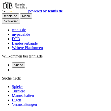
powered by
tennis.de
tennis.de
Menu
Schließen
tennis.de
mypadel.de
DTB
Landesverbände
Weitere Plattformen
Willkommen bei tennis.de
Suche
Suche nach:
Spieler
Turniere
Mannschaften
Ligen
Veranstaltungen