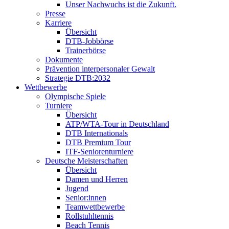
Unser Nachwuchs ist die Zukunft.
Presse
Karriere
Übersicht
DTB-Jobbörse
Trainerbörse
Dokumente
Prävention interpersonaler Gewalt
Strategie DTB:2032
Wettbewerbe
Olympische Spiele
Turniere
Übersicht
ATP/WTA-Tour in Deutschland
DTB Internationals
DTB Premium Tour
ITF-Seniorenturniere
Deutsche Meisterschaften
Übersicht
Damen und Herren
Jugend
Senior:innen
Teamwettbewerbe
Rollstuhltennis
Beach Tennis