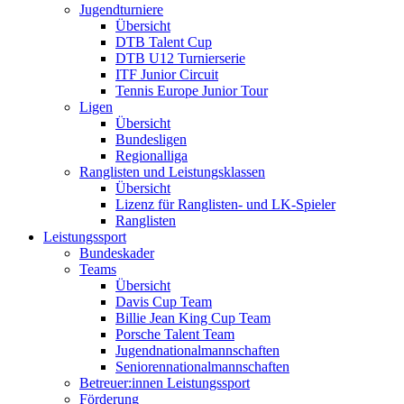
Jugendturniere
Übersicht
DTB Talent Cup
DTB U12 Turnierserie
ITF Junior Circuit
Tennis Europe Junior Tour
Ligen
Übersicht
Bundesligen
Regionalliga
Ranglisten und Leistungsklassen
Übersicht
Lizenz für Ranglisten- und LK-Spieler
Ranglisten
Leistungssport
Bundeskader
Teams
Übersicht
Davis Cup Team
Billie Jean King Cup Team
Porsche Talent Team
Jugendnationalmannschaften
Seniorennationalmannschaften
Betreuer:innen Leistungssport
Förderung