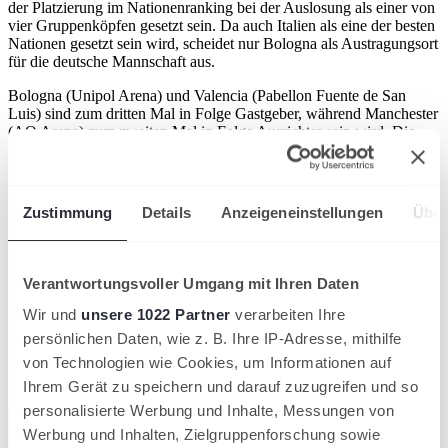
der Platzierung im Nationenranking bei der Auslosung als einer von
vier Gruppenköpfen gesetzt sein. Da auch Italien als eine der besten
Nationen gesetzt sein wird, scheidet nur Bologna als Austragungsort
für die deutsche Mannschaft aus.
Bologna (Unipol Arena) und Valencia (Pabellon Fuente de San
Luis) sind zum dritten Mal in Folge Gastgeber, während Manchester
(AO Arena) zum zweiten Mal in Folge Ausrichter sein wird. Die
Veranstaltung im Hengqin International Tennis Center in Zhuhai ist
das erste Mal, dass China eine Davis Cup-Gruppenphase ausrichten
wird.
Zustimmung
Details
Anzeigeneinstellungen
Über
Die Auslosung für die Gruppenphase findet am Dienstag, 19. März,
um 15 Uhr statt.
Ansprechpartner
Verantwortungsvoller Umgang mit Ihren Daten
Wir und
unsere 1022 Partner
verarbeiten Ihre
Artikel teilen
persönlichen Daten, wie z. B. Ihre IP-Adresse, mithilfe
Ähnliche News
von Technologien wie Cookies, um Informationen auf
Ihrem Gerät zu speichern und darauf zuzugreifen und so
Kompaktansicht
personalisierte Werbung und Inhalte, Messungen von
Werbung und Inhalten, Zielgruppenforschung sowie