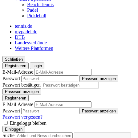
Beach Tennis
Padel
Pickleball
tennis.de
mypadel.de
DTB
Landesverbände
Weitere Plattformen
Schließen
Registrieren
Login
E-Mail-Adresse
Passwort
Passwort anzeigen
Passwort bestätigen
Passwort anzeigen
Registrieren
E-Mail-Adresse
Passwort
Passwort anzeigen
Passwort vergessen?
Eingeloggt bleiben
Einloggen
Suche