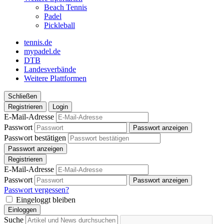
Beach Tennis
Padel
Pickleball
tennis.de
mypadel.de
DTB
Landesverbände
Weitere Plattformen
Schließen
Registrieren
Login
E-Mail-Adresse
Passwort
Passwort anzeigen
Passwort bestätigen
Passwort anzeigen
Registrieren
E-Mail-Adresse
Passwort
Passwort anzeigen
Passwort vergessen?
Eingeloggt bleiben
Einloggen
Suche