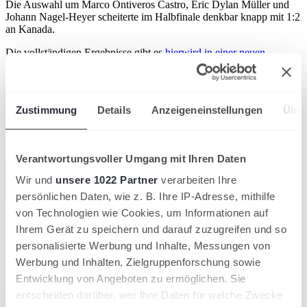
Die Auswahl um Marco Ontiveros Castro, Eric Dylan Müller und
Johann Nagel-Heyer scheiterte im Halbfinale denkbar knapp mit 1:2
an Kanada.
Die vollständigen Ergebnisse gibt es
hier
wird in einer neuen
Registerkarte geöffnet
.
Artikel teilen
Zustimmung
Details
Anzeigeneinstellungen
Über
Ähnliche News
Kompaktansicht
Verantwortungsvoller Umgang mit Ihren Daten
Wir und
unsere 1022 Partner
verarbeiten Ihre
persönlichen Daten, wie z. B. Ihre IP-Adresse, mithilfe
von Technologien wie Cookies, um Informationen auf
Ihrem Gerät zu speichern und darauf zuzugreifen und so
personalisierte Werbung und Inhalte, Messungen von
Werbung und Inhalten, Zielgruppenforschung sowie
Entwicklung von Angeboten zu ermöglichen. Sie
entscheiden darüber, wer Ihre Daten für welche Zwecke