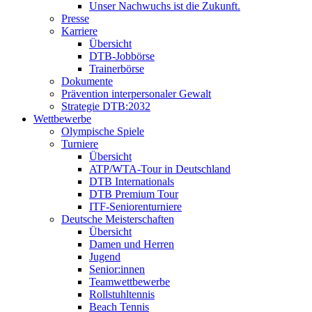
Unser Nachwuchs ist die Zukunft.
Presse
Karriere
Übersicht
DTB-Jobbörse
Trainerbörse
Dokumente
Prävention interpersonaler Gewalt
Strategie DTB:2032
Wettbewerbe
Olympische Spiele
Turniere
Übersicht
ATP/WTA-Tour in Deutschland
DTB Internationals
DTB Premium Tour
ITF-Seniorenturniere
Deutsche Meisterschaften
Übersicht
Damen und Herren
Jugend
Senior:innen
Teamwettbewerbe
Rollstuhltennis
Beach Tennis