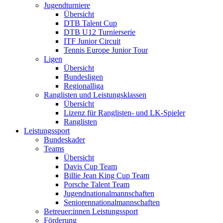
Jugendturniere
Übersicht
DTB Talent Cup
DTB U12 Turnierserie
ITF Junior Circuit
Tennis Europe Junior Tour
Ligen
Übersicht
Bundesligen
Regionalliga
Ranglisten und Leistungsklassen
Übersicht
Lizenz für Ranglisten- und LK-Spieler
Ranglisten
Leistungssport
Bundeskader
Teams
Übersicht
Davis Cup Team
Billie Jean King Cup Team
Porsche Talent Team
Jugendnationalmannschaften
Seniorennationalmannschaften
Betreuer:innen Leistungssport
Förderung