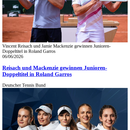
soziale Medien, Werbung und Analysen weiter. Unsere
Partner führen diese Informationen möglicherweise mit
weiteren Daten zusammen, die Sie ihnen bereitgestellt
haben oder die sie im Rahmen Ihrer Nutzung der Dienste
gesammelt haben. Die
Cookie-Einstellungen
können
jederzeit über den Link im Footer aufgerufen und
Vincent Reisach und Jamie Mackenzie gewinnen Junioren-
angepasst werden.
Doppeltitel in Roland Garros
06/06/2026
Reisach und Mackenzie gewinnen Junioren-
Doppeltitel in Roland Garros
Deutscher Tennis Bund