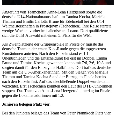
Angeführt von Teamchefin Anna-Lena Herzgerodt sorgte die
deutsche U14-Nationalmannschaft um Tamina Kocha, Mariella
Thamm und Emilia Carlotta Brune für Edelmetall bei den U14
Weltmeisterschaften in Prostejovm (Tschechien). Ihre Reise startete
wenige Wochen vorher im italienischen Loano. Dort qualifizierte
sich die DTB-Auswahl mit einem 5. Platz für die WM.
Als Zweitplatzierte der Gruppenspiele in Prostejov musste das
deutsche Team in der ersten K.o.-Runde gegen die topgesetzten
Rumäninnen antreten. Nach den Einzeln stand es 1:1-
Unentschieden und die Entscheidung fiel erst im Doppel. Emilia
Brune und Tamina Kochta gewannen knapp mit 7:6, 2:6, 10:8 und
sorgten damit für den Einzug ins Halbfinale. Dort traf das deutsche
Team auf die US-Amerikanerinnen. Mit den Siegen von Mariella
Thamm und Tamina Kochta Stand der Einzug ins Finale bereits
nach den Einzeln fest. Auf das abschließende Doppel wurde dann
verzichtet. Erst Tschechien konnten den Lauf der DTB-Juniorinnen
stoppen. Das Team von Anna-Lena Herzgerodt unterlag im Finale
gegen die Lokalmatadorinnen mit 1:2.
Junioren belegen Platz vier.
Bei den Junioren belegte das Team von Peter Pfannkoch Platz vier.