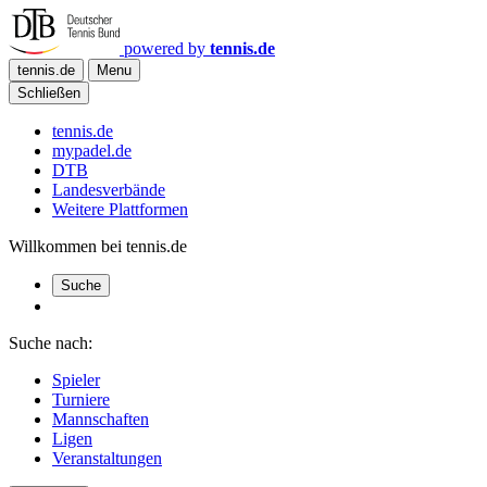
powered by
tennis.de
tennis.de
Menu
Schließen
tennis.de
mypadel.de
DTB
Landesverbände
Weitere Plattformen
Willkommen bei tennis.de
Suche
Suche nach:
Spieler
Turniere
Mannschaften
Ligen
Veranstaltungen