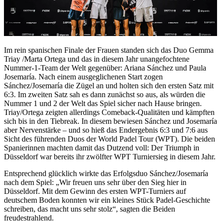
Im rein spanischen Finale der Frauen standen sich das Duo Gemma
Triay /Marta Ortega und das in diesem Jahr unangefochtene
Nummer-1-Team der Welt gegenüber: Ariana Sánchez und Paula
Josemaría. Nach einem ausgeglichenen Start zogen
Sánchez/Josemaría die Zügel an und holten sich den ersten Satz mit
6:3. Im zweiten Satz sah es dann zunächst so aus, als würden die
Nummer 1 und 2 der Welt das Spiel sicher nach Hause bringen.
Triay/Ortega zeigten allerdings Comeback-Qualitäten und kämpften
sich bis in den Tiebreak. In diesem bewiesen Sánchez und Josemaría
aber Nervenstärke – und so hieß das Endergebnis 6:3 und 7:6 aus
Sicht des führenden Duos der World Padel Tour (WPT). Die beiden
Spanierinnen machten damit das Dutzend voll: Der Triumph in
Düsseldorf war bereits ihr zwölfter WPT Turniersieg in diesem Jahr.
Entsprechend glücklich wirkte das Erfolgsduo Sánchez/Josemaría
nach dem Spiel: „Wir freuen uns sehr über den Sieg hier in
Düsseldorf. Mit dem Gewinn des ersten WPT-Turniers auf
deutschem Boden konnten wir ein kleines Stück Padel-Geschichte
schreiben, das macht uns sehr stolz“, sagten die Beiden
freudestrahlend.