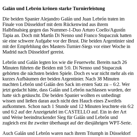
Galán und Lebrón krönen starke Turnierleistung
Die beiden Spanier Alejandro Galán und Juan Lebrón traten im
Finale von Düsseldorf mit dem Rückenwind aus ihrem
Halbfinalsieg gegen das Nummer-1-Duo Arturo Coello/Agustín
Tapia an. Doch mit Martín Di Nenno und Franco Stupaczuk hatten
sie eine schwere Aufgabe vor der Brust. Die beiden Argentinier sind
mit der Empfehlung des Masters-Turnier-Siegs vor einer Woche in
Madrid nach Düsseldorf gereist.
Lebrón und Galán legten los wie die Feuerwehr. Bereits nach 26
Minuten führten die Beiden mit 5:0. Di Nenno und Stupaczuk
gehörten die nächsten beiden Spiele. Doch es war nicht mehr als ein
kurzes Aufbäumen der beiden Argentinier. Nach 38 Minuten
machten Lebrón und Galán den Sack im ersten Satz zu – 6:2. Wer
jetzt gedacht hätte, dass Galán und Lebrón nachlassen wurden, der
hatte sich getäuscht. Die beiden Spanier wollten es unbedingt
wissen und ließen daran auch nicht den Hauch eines Zweifels
aufkommen. Schon nach 1 Stunde und 12 Minuten leuchtete ein 6:2
und 6:2 auf der Anzeigetafel im CASTELLO auf. Ein in der Art
und Weise beeindruckender Sieg für Galán und Lebrón und
zugleich erst ihr zweiter überhaupt auf der diesjährigen WPT-Serie.
Auch Galán und Lebrón waren nach ihrem Triumph in Düsseldorf