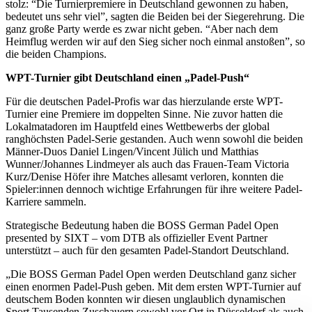
stolz: “Die Turnierpremiere in Deutschland gewonnen zu haben,
bedeutet uns sehr viel”, sagten die Beiden bei der Siegerehrung. Die
ganz große Party werde es zwar nicht geben. “Aber nach dem
Heimflug werden wir auf den Sieg sicher noch einmal anstoßen”, so
die beiden Champions.
WPT-Turnier gibt Deutschland einen „Padel-Push“
Für die deutschen Padel-Profis war das hierzulande erste WPT-
Turnier eine Premiere im doppelten Sinne. Nie zuvor hatten die
Lokalmatadoren im Hauptfeld eines Wettbewerbs der global
ranghöchsten Padel-Serie gestanden. Auch wenn sowohl die beiden
Männer-Duos Daniel Lingen/Vincent Jülich und Matthias
Wunner/Johannes Lindmeyer als auch das Frauen-Team Victoria
Kurz/Denise Höfer ihre Matches allesamt verloren, konnten die
Spieler:innen dennoch wichtige Erfahrungen für ihre weitere Padel-
Karriere sammeln.
Strategische Bedeutung haben die BOSS German Padel Open
presented by SIXT – vom DTB als offizieller Event Partner
unterstützt – auch für den gesamten Padel-Standort Deutschland.
„Die BOSS German Padel Open werden Deutschland ganz sicher
einen enormen Padel-Push geben. Mit dem ersten WPT-Turnier auf
deutschem Boden konnten wir diesen unglaublich dynamischen
Sport Tausenden Zuschauern sowohl vor Ort in Düsseldorf als auch