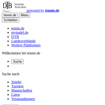
powered by
tennis.de
tennis.de
Menu
Schließen
tennis.de
mypadel.de
DTB
Landesverbände
Weitere Plattformen
Willkommen bei tennis.de
Suche
Suche nach:
Spieler
Turniere
Mannschaften
Ligen
Veranstaltungen