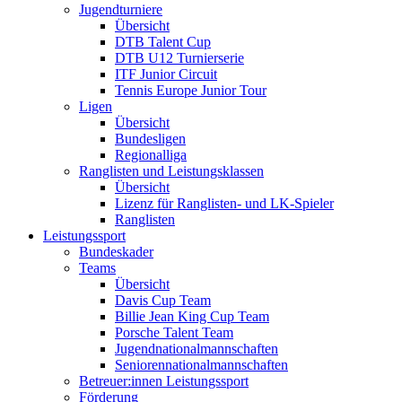
Jugendturniere
Übersicht
DTB Talent Cup
DTB U12 Turnierserie
ITF Junior Circuit
Tennis Europe Junior Tour
Ligen
Übersicht
Bundesligen
Regionalliga
Ranglisten und Leistungsklassen
Übersicht
Lizenz für Ranglisten- und LK-Spieler
Ranglisten
Leistungssport
Bundeskader
Teams
Übersicht
Davis Cup Team
Billie Jean King Cup Team
Porsche Talent Team
Jugendnationalmannschaften
Seniorennationalmannschaften
Betreuer:innen Leistungssport
Förderung