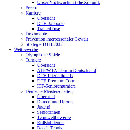
Unser Nachwuchs ist die Zukunft.
Presse
Karriere
Übersicht
DTB-Jobbörse
Trainerbörse
Dokumente
Prävention interpersonaler Gewalt
Strategie DTB:2032
Wettbewerbe
Olympische Spiele
Turniere
Übersicht
ATP/WTA-Tour in Deutschland
DTB Internationals
DTB Premium Tour
ITF-Seniorenturniere
Deutsche Meisterschaften
Übersicht
Damen und Herren
Jugend
Senior:innen
Teamwettbewerbe
Rollstuhltennis
Beach Tennis