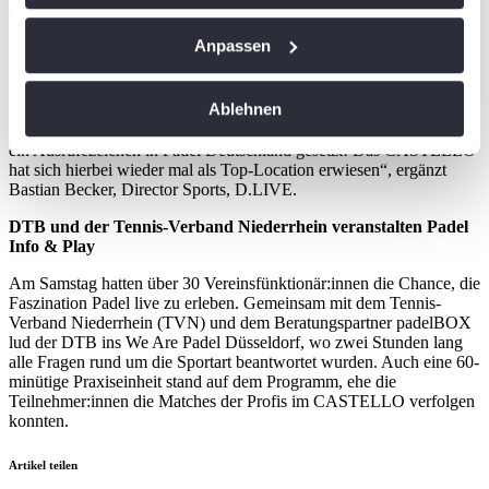
Turnierdirektor Beier.
Wenn Sie es erlauben, würden wir auch gerne:
Anpassen
„Wir sind sehr stolz, mit der Sportstadt Düsseldorf Gastgeber des
Informationen über Ihre geografische Lage
ersten und einzigen deutschen Stopps der World Padel Tour
gewesen zu sein. Die BOSS German Padel Open haben
erfassen, welche bis auf einige Meter genau sein
Ablehnen
eindrucksvoll den optimalen Fit zwischen D.SPORTS und diesem
können
aufstrebenden, jungen und hoch attraktiven Sport untermauert und
Ihr Gerät durch aktives Scannen nach
ein Ausrufezeichen in Padel Deutschland gesetzt! Das CASTELLO
hat sich hierbei wieder mal als Top-Location erwiesen“, ergänzt
bestimmten Merkmalen (Fingerprinting) identifizieren
Bastian Becker, Director Sports, D.LIVE.
Erfahren Sie mehr darüber, wie Ihre persönlichen Daten
DTB und der Tennis-Verband Niederrhein veranstalten Padel
verarbeitet werden, und legen Sie Ihre Präferenzen im
Info & Play
Abschnitt Einzelheiten
fest.
Am Samstag hatten über 30 Vereinsfünktionär:innen die Chance, die
Faszination Padel live zu erleben. Gemeinsam mit dem Tennis-
Wir verwenden Cookies, um Inhalte und Anzeigen zu
Verband Niederrhein (TVN) und dem Beratungspartner padelBOX
personalisieren, Funktionen für soziale Medien anbieten
lud der DTB ins We Are Padel Düsseldorf, wo zwei Stunden lang
zu können und die Zugriffe auf unsere Website zu
alle Fragen rund um die Sportart beantwortet wurden. Auch eine 60-
minütige Praxiseinheit stand auf dem Programm, ehe die
analysieren. Außerdem geben wir Informationen zu Ihrer
Teilnehmer:innen die Matches der Profis im CASTELLO verfolgen
Verwendung unserer Website an unsere Partner für
konnten.
soziale Medien, Werbung und Analysen weiter. Unsere
Partner führen diese Informationen möglicherweise mit
Artikel teilen