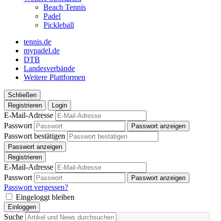
Beach Tennis
Padel
Pickleball
tennis.de
mypadel.de
DTB
Landesverbände
Weitere Plattformen
Schließen
Registrieren
Login
E-Mail-Adresse
Passwort
Passwort anzeigen
Passwort bestätigen
Passwort anzeigen
Registrieren
E-Mail-Adresse
Passwort
Passwort anzeigen
Passwort vergessen?
Eingeloggt bleiben
Einloggen
Suche