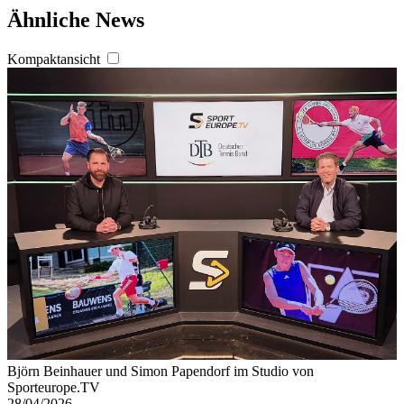
weiteren Daten zusammen, die Sie ihnen bereitgestellt
Ähnliche News
haben oder die sie im Rahmen Ihrer Nutzung der Dienste
gesammelt haben. Die
Cookie-Einstellungen
können
Kompaktansicht
jederzeit über den Link im Footer aufgerufen und
angepasst werden.
Björn Beinhauer und Simon Papendorf im Studio von
Sporteurope.TV
28/04/2026