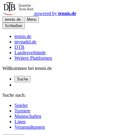
powered by
tennis.de
tennis.de
Menu
Schließen
tennis.de
mypadel.de
DTB
Landesverbände
Weitere Plattformen
Willkommen bei tennis.de
Suche
Suche nach:
Spieler
Turniere
Mannschaften
Ligen
Veranstaltungen