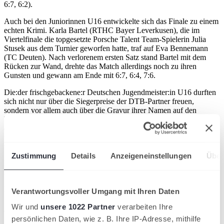
6:7, 6:2).
Auch bei den Juniorinnen U16 entwickelte sich das Finale zu einem
echten Krimi. Karla Bartel (RTHC Bayer Leverkusen), die im
Viertelfinale die topgesetzte Porsche Talent Team-Spielerin Julia
Stusek aus dem Turnier geworfen hatte, traf auf Eva Bennemann
(TC Deuten). Nach verlorenem ersten Satz stand Bartel mit dem
Rücken zur Wand, drehte das Match allerdings noch zu ihren
Gunsten und gewann am Ende mit 6:7, 6:4, 7:6.
Die:der frischgebackene:r Deutschen Jugendmeister:in U16 durften
sich nicht nur über die Siegerpreise der DTB-Partner freuen,
sondern vor allem auch über die Gravur ihrer Namen auf den
Wanderpokalen der Deutschen Jugendmeisterschaften. Im Rahmen
der Siegerehrung wurde Karla Bartel der Anke Huber-Wanderpokal
und Diego-Dedura Palomero der Georg von Waldenfels-Pokal
überreicht.
Zustimmung
Details
Anzeigeneinstellungen
Über
Die vollständigen Tableaus sowie alle Ergebnisse (Einzel und
Doppel) gibt es auf www.spieler.tennis.de.
Der SWR war auch vor Ort. Den Bericht gibt es hier.
Verantwortungsvoller Umgang mit Ihren Daten
Wir und
unsere 1022 Partner
verarbeiten Ihre
Artikel teilen
persönlichen Daten, wie z. B. Ihre IP-Adresse, mithilfe