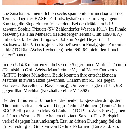
Die Zuschauer:innen erlebten sechs spannende Turniertage auf der
Tennisanlage des BASF TC Ludwigshafen, ehe am vergangenen
Samstag die Sieger:innen feststanden. Bei den Mädchen U13
gewann Sophie Triquart (SV Zehlendorfer Wespen 1911). Im Finale
bezwang sie Tina Manescu (Heidelberger Tennis-Club 1890 e.V.)
mit 6:4, 6:3. Bei den Jungs war Johann Nagel-Heyer (TTK
Sachsenwald e.V.) erfolgreich. Er ließ seinem Finalgegner Antonius
Uhle (TC Blau-Weiss Lechenich) beim 6:0, 6:2 nicht den Hauch
einer Chance.
In den U14-Konkurrenzen heißen die Sieger:innen Mariella Thamm
(Tennisklub Grün-Weiss Mannheim e.V.) und Marco Ontiveros
(MTTC Iphitos München). Beide konnten ihre entscheidenden
Matches in zwei Sätzen gewinnen. Thamm mit 6:3, 6:1 gegen
Francesca Parcelli (TC Ravensburg), Ontiveros siegte mit 7:5, 6:3
gegen Ilian Mechbal (Netzballverein e.V. 1898).
Bei den Junioren U16 machten die beiden topgesetzten Jungs den
Titel unter sich aus. Sowohl Diego Dedura-Palomero (Tennis-Club
SCC Berlin) als auch Max Schönhaus (TC Blau-Weiß Soest) gaben
auf ihrem Weg ins Finale keinen einzigen Satz ab. Das Endspiel
verlief dagegen hart umkämpft. Erst im dritten Durchgang fiel die
Entscheidung zu Gunsten von Dedura-Palomero (Endstand: 7:5,