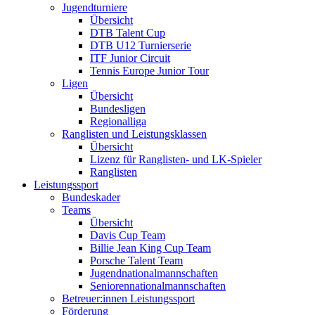
Jugendturniere
Übersicht
DTB Talent Cup
DTB U12 Turnierserie
ITF Junior Circuit
Tennis Europe Junior Tour
Ligen
Übersicht
Bundesligen
Regionalliga
Ranglisten und Leistungsklassen
Übersicht
Lizenz für Ranglisten- und LK-Spieler
Ranglisten
Leistungssport
Bundeskader
Teams
Übersicht
Davis Cup Team
Billie Jean King Cup Team
Porsche Talent Team
Jugendnationalmannschaften
Seniorennationalmannschaften
Betreuer:innen Leistungssport
Förderung