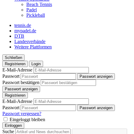
Beach Tennis
Padel
Pickleball
tennis.de
mypadel.de
DTB
Landesverbände
Weitere Plattformen
Schließen
Registrieren
Login
E-Mail-Adresse
Passwort
Passwort anzeigen
Passwort bestätigen
Passwort anzeigen
Registrieren
E-Mail-Adresse
Passwort
Passwort anzeigen
Passwort vergessen?
Eingeloggt bleiben
Einloggen
Suche