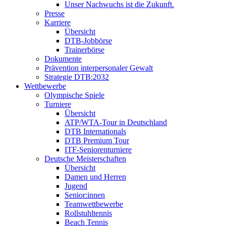
Unser Nachwuchs ist die Zukunft.
Presse
Karriere
Übersicht
DTB-Jobbörse
Trainerbörse
Dokumente
Prävention interpersonaler Gewalt
Strategie DTB:2032
Wettbewerbe
Olympische Spiele
Turniere
Übersicht
ATP/WTA-Tour in Deutschland
DTB Internationals
DTB Premium Tour
ITF-Seniorenturniere
Deutsche Meisterschaften
Übersicht
Damen und Herren
Jugend
Senior:innen
Teamwettbewerbe
Rollstuhltennis
Beach Tennis