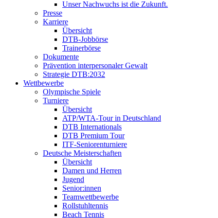
Unser Nachwuchs ist die Zukunft.
Presse
Karriere
Übersicht
DTB-Jobbörse
Trainerbörse
Dokumente
Prävention interpersonaler Gewalt
Strategie DTB:2032
Wettbewerbe
Olympische Spiele
Turniere
Übersicht
ATP/WTA-Tour in Deutschland
DTB Internationals
DTB Premium Tour
ITF-Seniorenturniere
Deutsche Meisterschaften
Übersicht
Damen und Herren
Jugend
Senior:innen
Teamwettbewerbe
Rollstuhltennis
Beach Tennis