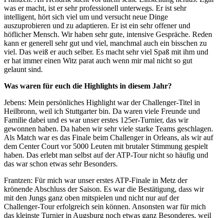
was er macht, ist er sehr professionell unterwegs. Er ist sehr
intelligent, hört sich viel um und versucht neue Dinge
auszuprobieren und zu adaptieren. Er ist ein sehr offener und
höflicher Mensch. Wir haben sehr gute, intensive Gespräche. Reden
kann er generell sehr gut und viel, manchmal auch ein bisschen zu
viel. Das weiß er auch selber. Es macht sehr viel Spaß mit ihm und
er hat immer einen Witz parat auch wenn mir mal nicht so gut
gelaunt sind.
Was waren für euch die Highlights in diesem Jahr?
Jebens: Mein persönliches Highlight war der Challenger-Titel in
Heilbronn, weil ich Stuttgarter bin. Da waren viele Freunde und
Familie dabei und es war unser erstes 125er-Turnier, das wir
gewonnen haben. Da haben wir sehr viele starke Teams geschlagen.
Als Match war es das Finale beim Challenger in Orleans, als wir auf
dem Center Court vor 5000 Leuten mit brutaler Stimmung gespielt
haben. Das erlebt man selbst auf der ATP-Tour nicht so häufig und
das war schon etwas sehr Besonders.
Frantzen: Für mich war unser erstes ATP-Finale in Metz der
krönende Abschluss der Saison. Es war die Bestätigung, dass wir
mit den Jungs ganz oben mitspielen und nicht nur auf der
Challenger-Tour erfolgreich sein können. Ansonsten war für mich
das kleinste Turnier in Augsburg noch etwas ganz Besonderes, weil