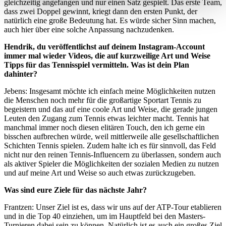
gleichzeitig angefangen und nur einen Satz gespielt. Das erste Team,
Erfahren Sie mehr darüber, wie Ihre persönlichen Daten
dass zwei Doppel gewinnt, kriegt dann den ersten Punkt, der
verarbeitet werden, und legen Sie Ihre Präferenzen im
natürlich eine große Bedeutung hat. Es würde sicher Sinn machen,
Abschnitt Einzelheiten
fest.
auch hier über eine solche Anpassung nachzudenken.
Hendrik, du veröffentlichst auf deinem Instagram-Account
Wir verwenden Cookies, um Inhalte und Anzeigen zu
immer mal wieder Videos, die auf kurzweilige Art und Weise
Tipps für das Tennisspiel vermitteln. Was ist dein Plan
personalisieren, Funktionen für soziale Medien anbieten
dahinter?
zu können und die Zugriffe auf unsere Website zu
analysieren. Außerdem geben wir Informationen zu Ihrer
Jebens: Insgesamt möchte ich einfach meine Möglichkeiten nutzen
die Menschen noch mehr für die großartige Sportart Tennis zu
Verwendung unserer Website an unsere Partner für
begeistern und das auf eine coole Art und Weise, die gerade jungen
soziale Medien, Werbung und Analysen weiter. Unsere
Leuten den Zugang zum Tennis etwas leichter macht. Tennis hat
Partner führen diese Informationen möglicherweise mit
manchmal immer noch diesen elitären Touch, den ich gerne ein
bisschen aufbrechen würde, weil mittlerweile alle gesellschaftlichen
weiteren Daten zusammen, die Sie ihnen bereitgestellt
Schichten Tennis spielen. Zudem halte ich es für sinnvoll, das Feld
haben oder die sie im Rahmen Ihrer Nutzung der Dienste
nicht nur den reinen Tennis-Influencern zu überlassen, sondern auch
gesammelt haben. Die
Cookie-Einstellungen
können
als aktiver Spieler die Möglichkeiten der sozialen Medien zu nutzen
und auf meine Art und Weise so auch etwas zurückzugeben.
jederzeit über den Link im Footer aufgerufen und
angepasst werden.
Was sind eure Ziele für das nächste Jahr?
Frantzen: Unser Ziel ist es, dass wir uns auf der ATP-Tour etablieren
und in die Top 40 einziehen, um im Hauptfeld bei den Masters-
Turnieren dabei sein zu können. Natürlich ist es auch ein großes Ziel