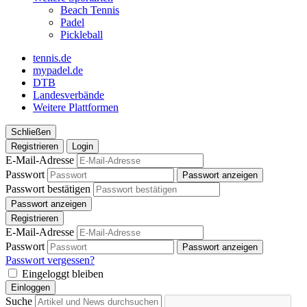
Beach Tennis
Padel
Pickleball
tennis.de
mypadel.de
DTB
Landesverbände
Weitere Plattformen
Schließen
Registrieren
Login
E-Mail-Adresse
Passwort
Passwort anzeigen
Passwort bestätigen
Passwort anzeigen
Registrieren
E-Mail-Adresse
Passwort
Passwort anzeigen
Passwort vergessen?
Eingeloggt bleiben
Einloggen
Suche