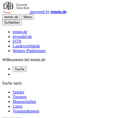
powered by
tennis.de
tennis.de
Menu
Schließen
tennis.de
mypadel.de
DTB
Landesverbände
Weitere Plattformen
Willkommen bei tennis.de
Suche
Suche nach:
Spieler
Turniere
Mannschaften
Ligen
Veranstaltungen