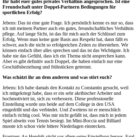
Ihr habt euer gutes privates Verhältnis angesprochen. Ist eine
Freundschaft unter Doppel-Partnern Bedingungen für
sportlichen Erfolg?
Jebens: Das ist eine gute Frage. Ich persönlich kenne es nur so, dass
ich mit meinem Partner auch ein gutes, freundschaftliches Verhältnis
pflege. Auf lange Sicht, ist das für mich auch der Schlüssel zum
Erfolg. Wenn man keine gute Basis aus Respekt hat, dann fällt es
schwer, auch die nicht so erfolgreichen Zeiten zu überstehen. Wir
können einfach über alles sprechen und das ist das Wichtigste. Ich
habe nie das Gefühl, dass ich ein Thema nicht ansprechen kann.
Aber es gibt definitiv auch Doppel, die haben einfach nur eine
Geschäftsbeziehung und frühstücken getrennt.
Was schätzt ihr an dem anderen und was stört euch?
Jebens: Ich habe damals den Kontakt zu Constantin gesucht, weil
ich mitgekriegt habe, dass er ein sehr akribischer Arbeiter und
hochmotiviert ist, sich zu verbessern. Diese professionelle
Einstellung wurde uns beide auf dem College in den USA
eingedrillt und das verbindet. Und Zweitens ist er menschlich
einfach richtig cool. Was mir nicht gefällt ist, dass mich in jedem
Spiel abseits von Tennis besiegt. Im Mini-Boccia und Billiard
musste ich schon viele bittere Niederlagen einstecken.
Frantzen: An Hendrik sticht vor allem seine Einstellung heraus. Egal