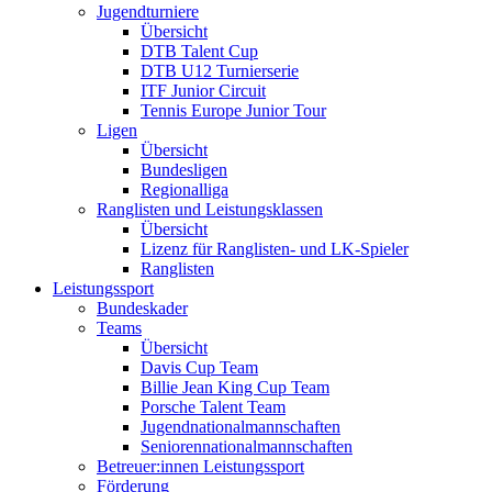
Jugendturniere
Übersicht
DTB Talent Cup
DTB U12 Turnierserie
ITF Junior Circuit
Tennis Europe Junior Tour
Ligen
Übersicht
Bundesligen
Regionalliga
Ranglisten und Leistungsklassen
Übersicht
Lizenz für Ranglisten- und LK-Spieler
Ranglisten
Leistungssport
Bundeskader
Teams
Übersicht
Davis Cup Team
Billie Jean King Cup Team
Porsche Talent Team
Jugendnationalmannschaften
Seniorennationalmannschaften
Betreuer:innen Leistungssport
Förderung