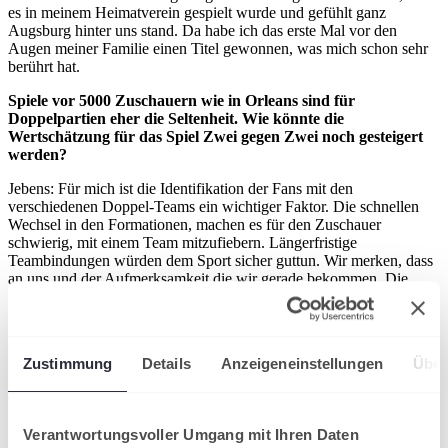
es in meinem Heimatverein gespielt wurde und gefühlt ganz
Augsburg hinter uns stand. Da habe ich das erste Mal vor den
Augen meiner Familie einen Titel gewonnen, was mich schon sehr
berührt hat.
Spiele vor 5000 Zuschauern wie in Orleans sind für
Doppelpartien eher die Seltenheit. Wie könnte die
Wertschätzung für das Spiel Zwei gegen Zwei noch gesteigert
werden?
Jebens: Für mich ist die Identifikation der Fans mit den
verschiedenen Doppel-Teams ein wichtiger Faktor. Die schnellen
Wechsel in den Formationen, machen es für den Zuschauer
schwierig, mit einem Team mitzufiebern. Längerfristige
Teambindungen würden dem Sport sicher guttun. Wir merken, dass
an uns und der Aufmerksamkeit die wir gerade bekommen. Die
Leute wissen, Jebens und Frantzen gehören zusammen.
Frantzen: Das andere Problem ist, dass die Fans beispielsweise
unser Finale in Metz sowohl im Internet als auch im TV nicht
Zustimmung
Details
Anzeigeneinstellungen
Über
mitverfolgen konnte. Nicht einmal auf Tennis TV wurde das Spiel
gezeigt. Das ist nicht fair für uns Spieler und zudem schade für den
Tennisfan, der zumindest die Option haben sollte, sich auch ein
Doppel-Finale auf der ATP-Tour anzuschauen.
Verantwortungsvoller Umgang mit Ihren Daten