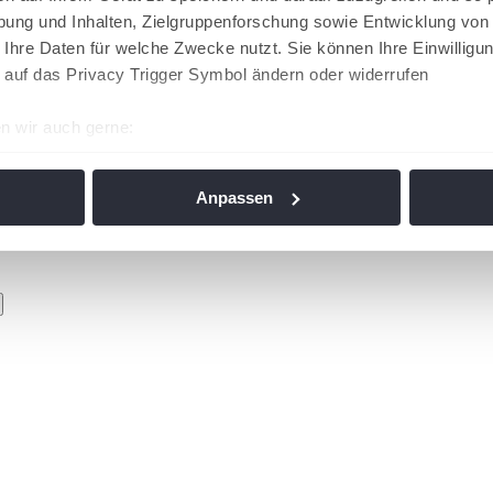
ung und Inhalten, Zielgruppenforschung sowie Entwicklung von
 Ihre Daten für welche Zwecke nutzt. Sie können Ihre Einwilligun
 auf das Privacy Trigger Symbol ändern oder widerrufen
n wir auch gerne:
re geografische Lage erfassen, welche bis auf einige Meter gen
es Scannen nach bestimmten Merkmalen (Fingerprinting) identifi
Anpassen
ie Ihre persönlichen Daten verarbeitet werden, und legen Sie I
nhalte und Anzeigen zu personalisieren, Funktionen für soziale
Website zu analysieren. Außerdem geben wir Informationen zu I
r soziale Medien, Werbung und Analysen weiter. Unsere Partner
 Daten zusammen, die Sie ihnen bereitgestellt haben oder die s
n. Die
Cookie-Einstellungen
können jederzeit über den Link im