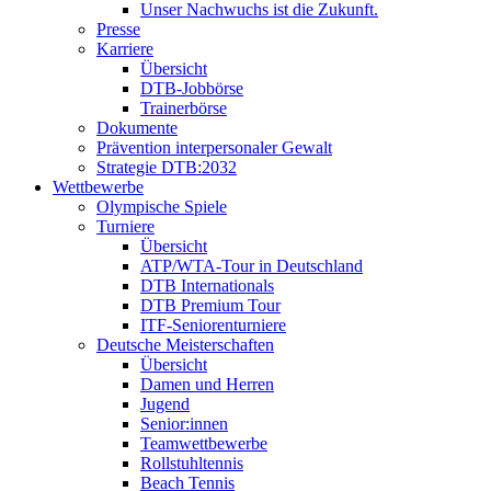
Unser Nachwuchs ist die Zukunft.
Presse
Karriere
Übersicht
DTB-Jobbörse
Trainerbörse
Dokumente
Prävention interpersonaler Gewalt
Strategie DTB:2032
Wettbewerbe
Olympische Spiele
Turniere
Übersicht
ATP/WTA-Tour in Deutschland
DTB Internationals
DTB Premium Tour
ITF-Seniorenturniere
Deutsche Meisterschaften
Übersicht
Damen und Herren
Jugend
Senior:innen
Teamwettbewerbe
Rollstuhltennis
Beach Tennis