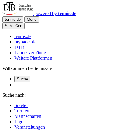
powered by
tennis.de
tennis.de
Menu
Schließen
tennis.de
mypadel.de
DTB
Landesverbände
Weitere Plattformen
Willkommen bei tennis.de
Suche
Suche nach:
Spieler
Turniere
Mannschaften
Ligen
Veranstaltungen