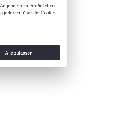
 Angeboten zu ermöglichen.
g jederzeit über die Cookie-
au sein können
zieren
Alle zulassen
hre Präferenzen im
Abschnitt
 Medien anbieten zu können
hrer Verwendung unserer
 führen diese Informationen
ie im Rahmen Ihrer Nutzung
 Footer aufgerufen und