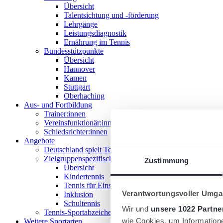
Übersicht
Talentsichtung und -förderung
Lehrgänge
Leistungsdiagnostik
Ernährung im Tennis
Bundesstützpunkte
Übersicht
Hannover
Kamen
Stuttgart
Oberhaching
Aus- und Fortbildung
Trainer:innen
Vereinsfunktionär:innen
Schiedsrichter:innen
Angebote
Deutschland spielt Tennis
Zielgruppenspezifische Angebote
Zustimmung
Übersicht
Kindertennis
Tennis für Einsteiger 18+
Verantwortungsvoller Umgan
Inklusion
Schultennis
Wir und
unsere 1022 Partne
Tennis-Sportabzeichen
wie Cookies, um Information
Weitere Sportarten