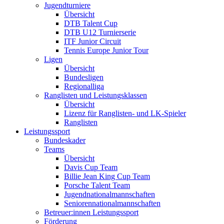
Jugendturniere
Übersicht
DTB Talent Cup
DTB U12 Turnierserie
ITF Junior Circuit
Tennis Europe Junior Tour
Ligen
Übersicht
Bundesligen
Regionalliga
Ranglisten und Leistungsklassen
Übersicht
Lizenz für Ranglisten- und LK-Spieler
Ranglisten
Leistungssport
Bundeskader
Teams
Übersicht
Davis Cup Team
Billie Jean King Cup Team
Porsche Talent Team
Jugendnationalmannschaften
Seniorennationalmannschaften
Betreuer:innen Leistungssport
Förderung