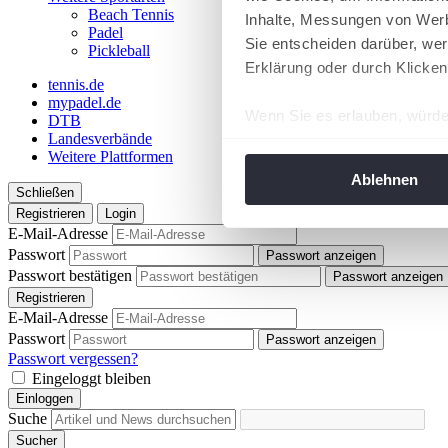
Beach Tennis
Inhalte, Messungen von Werb
Padel
Sie entscheiden darüber, wer
Pickleball
Erklärung oder durch Klicken
tennis.de
mypadel.de
Wenn Sie es erlauben, würde
DTB
Landesverbände
Informationen über Ih
Weitere Plattformen
Ihr Gerät durch aktiv
Ablehnen
Schließen
Erfahren Sie mehr darüber, w
Registrieren
Login
Einzelheiten
fest.
E-Mail-Adresse
Passwort
Passwort anzeigen
Wir verwenden Cookies, um I
Passwort bestätigen
Passwort anzeigen
und die Zugriffe auf unsere 
Registrieren
Website an unsere Partner fü
E-Mail-Adresse
Passwort
möglicherweise mit weiteren
Passwort anzeigen
Passwort vergessen?
der Dienste gesammelt habe
Eingeloggt bleiben
angepasst werden.
Einloggen
Suche
Sucher