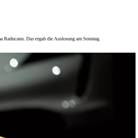
Emma Raducanu. Das ergab die Auslosung am Sonntag.