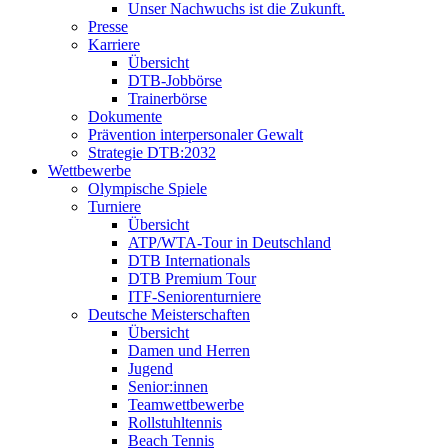
Unser Nachwuchs ist die Zukunft.
Presse
Karriere
Übersicht
DTB-Jobbörse
Trainerbörse
Dokumente
Prävention interpersonaler Gewalt
Strategie DTB:2032
Wettbewerbe
Olympische Spiele
Turniere
Übersicht
ATP/WTA-Tour in Deutschland
DTB Internationals
DTB Premium Tour
ITF-Seniorenturniere
Deutsche Meisterschaften
Übersicht
Damen und Herren
Jugend
Senior:innen
Teamwettbewerbe
Rollstuhltennis
Beach Tennis