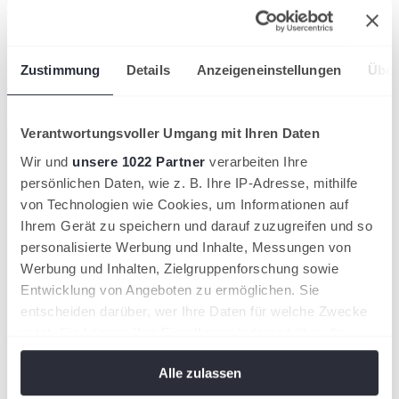
unitedcup.com
wird in einer neuen Registerkarte geöffnet
.
Artikel teilen
Zustimmung
Details
Anzeigeneinstellungen
Über
Ähnliche News
Kompaktansicht
Verantwortungsvoller Umgang mit Ihren Daten
Wir und
unsere 1022 Partner
verarbeiten Ihre
persönlichen Daten, wie z. B. Ihre IP-Adresse, mithilfe
von Technologien wie Cookies, um Informationen auf
Ihrem Gerät zu speichern und darauf zuzugreifen und so
personalisierte Werbung und Inhalte, Messungen von
Werbung und Inhalten, Zielgruppenforschung sowie
Entwicklung von Angeboten zu ermöglichen. Sie
entscheiden darüber, wer Ihre Daten für welche Zwecke
nutzt. Sie können Ihre Einwilligung jederzeit über die
Cookie-Erklärung oder durch Klicken auf das Privacy
Alle zulassen
Trigger Symbol ändern oder widerrufen