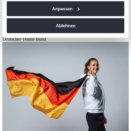
Wenn Sie es erlauben, würden wir auch gerne:
Anpassen
12/01/2026
Informationen über Ihre geografische Lage
Bundeskader 2026 – 49 Spieler:innen in der
erfassen, welche bis auf einige Meter genau sein
Ablehnen
Spitzensportförderung
können
Ihr Gerät durch aktives Scannen nach
Deutscher Tennis Bund
bestimmten Merkmalen (Fingerprinting) identifizieren
Erfahren Sie mehr darüber, wie Ihre persönlichen Daten
verarbeitet werden, und legen Sie Ihre Präferenzen im
Abschnitt Einzelheiten
fest.
Wir verwenden Cookies, um Inhalte und Anzeigen zu
personalisieren, Funktionen für soziale Medien anbieten
zu können und die Zugriffe auf unsere Website zu
analysieren. Außerdem geben wir Informationen zu Ihrer
Verwendung unserer Website an unsere Partner für
soziale Medien, Werbung und Analysen weiter. Unsere
Partner führen diese Informationen möglicherweise mit
weiteren Daten zusammen, die Sie ihnen bereitgestellt