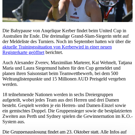
Die Babypause von Anqelique Kerber findet beim United Cup in
Australien ihr Ende. Die dreimalige Grand-Slam-Siegerin steht auf
der Meldeliste des Turniers. Noch im September hatten wir über die
aktuelle Trainingssituation von Kerber
wird in einer neuen
Registerkarte geöffnet
berichtet.
Auch Alexander Zverev, Maximilian Marterer, Kai Wehnelt, Tatjana
Maria und Laura Siegemund haben für den Cup gemeldet und
planen ihren Saisonstart beim Teamwettbewerb, bei dem 500
Weltranglistenpunkte und 15 Millionen AUD Preisgeld vergeben
werden.
18 teilnehmende Nationen werden in sechs Dreiergruppen
aufgeteilt, wobei jedes Team aus drei Herren und drei Damen
besteht. Gespielt werden je ein Herren- und Damen-Einzel sowie
ein gemischtes Doppel. Die Gruppensieger sowie die bestplatzierten
Zweiten aus Perth und Sydney spielen die Gewinnernation im K.O.-
System aus.
Die Gruppenauslosung findet am 23. Oktober statt. Alle Infos auf