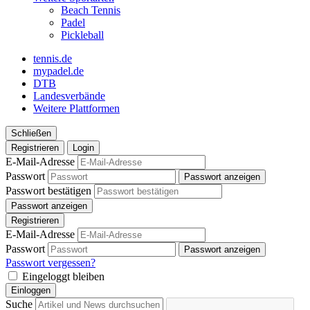
Beach Tennis
Padel
Pickleball
tennis.de
mypadel.de
DTB
Landesverbände
Weitere Plattformen
Schließen
Registrieren
Login
E-Mail-Adresse
Passwort
Passwort anzeigen
Passwort bestätigen
Passwort anzeigen
Registrieren
E-Mail-Adresse
Passwort
Passwort anzeigen
Passwort vergessen?
Eingeloggt bleiben
Einloggen
Suche