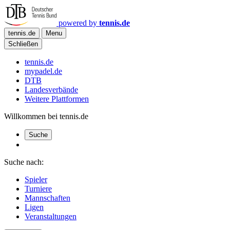
powered by
tennis.de
tennis.de
Menu
Schließen
tennis.de
mypadel.de
DTB
Landesverbände
Weitere Plattformen
Willkommen bei tennis.de
Suche
Suche nach:
Spieler
Turniere
Mannschaften
Ligen
Veranstaltungen