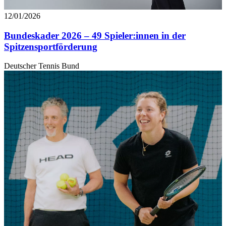
haben oder die sie im Rahmen Ihrer Nutzung der Dienste
12/01/2026
gesammelt haben. Die
Cookie-Einstellungen
können
jederzeit über den Link im Footer aufgerufen und
Bundeskader 2026 – 49 Spieler:innen in der
angepasst werden.
Spitzensportförderung
Deutscher Tennis Bund