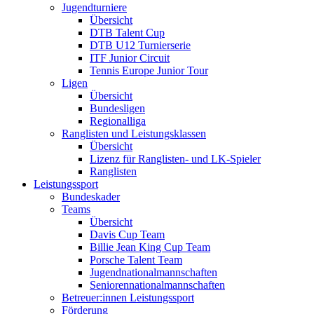
Jugendturniere
Übersicht
DTB Talent Cup
DTB U12 Turnierserie
ITF Junior Circuit
Tennis Europe Junior Tour
Ligen
Übersicht
Bundesligen
Regionalliga
Ranglisten und Leistungsklassen
Übersicht
Lizenz für Ranglisten- und LK-Spieler
Ranglisten
Leistungssport
Bundeskader
Teams
Übersicht
Davis Cup Team
Billie Jean King Cup Team
Porsche Talent Team
Jugendnationalmannschaften
Seniorennationalmannschaften
Betreuer:innen Leistungssport
Förderung