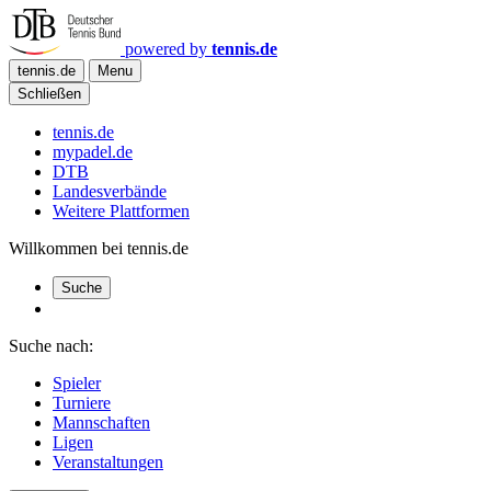
powered by
tennis.de
tennis.de
Menu
Schließen
tennis.de
mypadel.de
DTB
Landesverbände
Weitere Plattformen
Willkommen bei tennis.de
Suche
Suche nach:
Spieler
Turniere
Mannschaften
Ligen
Veranstaltungen