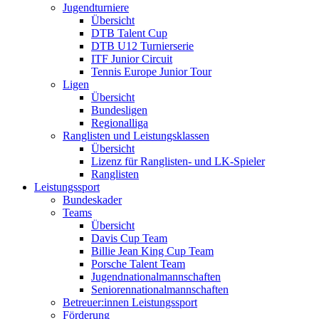
Jugendturniere
Übersicht
DTB Talent Cup
DTB U12 Turnierserie
ITF Junior Circuit
Tennis Europe Junior Tour
Ligen
Übersicht
Bundesligen
Regionalliga
Ranglisten und Leistungsklassen
Übersicht
Lizenz für Ranglisten- und LK-Spieler
Ranglisten
Leistungssport
Bundeskader
Teams
Übersicht
Davis Cup Team
Billie Jean King Cup Team
Porsche Talent Team
Jugendnationalmannschaften
Seniorennationalmannschaften
Betreuer:innen Leistungssport
Förderung