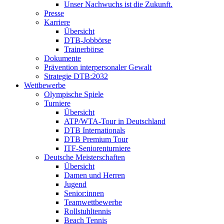
Unser Nachwuchs ist die Zukunft.
Presse
Karriere
Übersicht
DTB-Jobbörse
Trainerbörse
Dokumente
Prävention interpersonaler Gewalt
Strategie DTB:2032
Wettbewerbe
Olympische Spiele
Turniere
Übersicht
ATP/WTA-Tour in Deutschland
DTB Internationals
DTB Premium Tour
ITF-Seniorenturniere
Deutsche Meisterschaften
Übersicht
Damen und Herren
Jugend
Senior:innen
Teamwettbewerbe
Rollstuhltennis
Beach Tennis