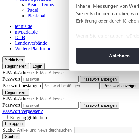
Beach Tennis
Inhalte, Messungen von Werb
Padel
Sie entscheiden darüber, wer
Pickleball
Erklärung oder durch Klicken
tennis.de
mypadel.de
Wenn Sie es erlauben, würde
DTB
Landesverbände
Informationen über Ih
Weitere Plattformen
Ihr Gerät durch aktiv
Ablehnen
Schließen
Erfahren Sie mehr darüber, w
Registrieren
Login
Einzelheiten
fest.
E-Mail-Adresse
Passwort
Passwort anzeigen
Wir verwenden Cookies, um I
Passwort bestätigen
Passwort anzeigen
und die Zugriffe auf unsere 
Registrieren
Website an unsere Partner fü
E-Mail-Adresse
Passwort
möglicherweise mit weiteren
Passwort anzeigen
Passwort vergessen?
der Dienste gesammelt habe
Eingeloggt bleiben
angepasst werden.
Einloggen
Suche
Sucher