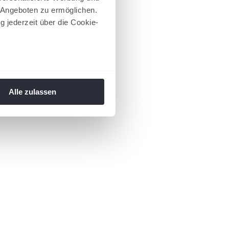
 Angeboten zu ermöglichen.
g jederzeit über die Cookie-
au sein können
zieren
Alle zulassen
hre Präferenzen im
Abschnitt
 Medien anbieten zu können
hrer Verwendung unserer
 führen diese Informationen
ie im Rahmen Ihrer Nutzung
 Footer aufgerufen und