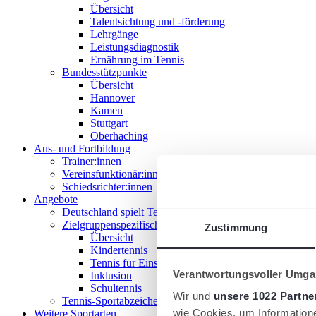
Übersicht
Talentsichtung und -förderung
Lehrgänge
Leistungsdiagnostik
Ernährung im Tennis
Bundesstützpunkte
Übersicht
Hannover
Kamen
Stuttgart
Oberhaching
Aus- und Fortbildung
Trainer:innen
Vereinsfunktionär:innen
Schiedsrichter:innen
Angebote
Deutschland spielt Tennis
Zielgruppenspezifische Angebote
Zustimmung
Übersicht
Kindertennis
Tennis für Einsteiger 18+
Verantwortungsvoller Umgan
Inklusion
Schultennis
Wir und
unsere 1022 Partne
Tennis-Sportabzeichen
wie Cookies, um Information
Weitere Sportarten