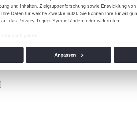
ung und Inhalten, Zielgruppenforschung sowie Entwicklung von
 Ihre Daten für welche Zwecke nutzt. Sie können Ihre Einwilligun
 auf das Privacy Trigger Symbol ändern oder widerrufen
n wir auch gerne:
re geografische Lage erfassen, welche bis auf einige Meter gen
es Scannen nach bestimmten Merkmalen (Fingerprinting) identifi
Anpassen
ie Ihre persönlichen Daten verarbeitet werden, und legen Sie I
nhalte und Anzeigen zu personalisieren, Funktionen für soziale
Website zu analysieren. Außerdem geben wir Informationen zu I
r soziale Medien, Werbung und Analysen weiter. Unsere Partner
 Daten zusammen, die Sie ihnen bereitgestellt haben oder die s
n. Die
Cookie-Einstellungen
können jederzeit über den Link im