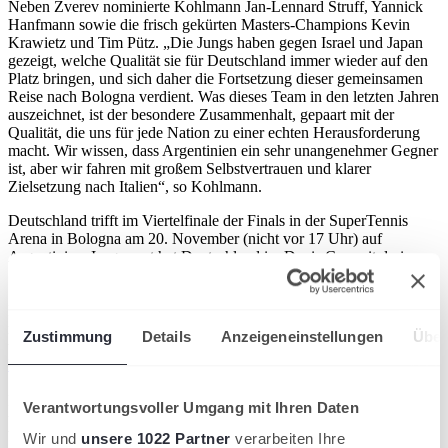
Neben Zverev nominierte Kohlmann Jan-Lennard Struff, Yannick
Hanfmann sowie die frisch gekürten Masters-Champions
Kevin
Krawietz und Tim Pütz. „Die Jungs haben gegen Israel und Japan
gezeigt, welche Qualität sie für Deutschland immer wieder auf den
Platz bringen, und sich daher die Fortsetzung dieser gemeinsamen
Reise nach Bologna verdient. Was dieses Team in den letzten Jahren
auszeichnet, ist der besondere Zusammenhalt, gepaart mit der
Qualität, die uns für jede Nation zu einer echten Herausforderung
macht. Wir wissen, dass Argentinien ein sehr unangenehmer Gegner
ist, aber wir fahren mit großem Selbstvertrauen und klarer
Zielsetzung nach Italien“, so Kohlmann.
Deutschland trifft im Viertelfinale der Finals in der SuperTennis
Arena in Bologna
am
20. November (nicht vor 17 Uhr)
auf
Argentinien. Insgesamt hat Deutschland im Davis Cup mit drei
Siegen bei sieben Niederlagen eine negative Bilanz gegen die
Südamerikaner. Das letzte Aufeinandertreffen zwischen den beiden
Ländern fand 2019 in Málaga statt. Damals gewann das DTB-Team
mit 3:0. Die Partie wird in Deutschland live auf Tennis Channel
Zustimmung
Details
Anzeigeneinstellungen
Über
übertragen.
Tickets gibt es hier zu kaufen.
wird in einer neuen
Registerkarte geöffnet
Die DTB-Auswahl hatte sich nach Siegen gegen Israel im Februar
Verantwortungsvoller Umgang mit Ihren Daten
und Japan im September für die Final 8 qualifiziert. Argentinien
besiegte Norwegen und den letztjährigen Finalisten Niederlande.
Wir und
unsere 1022 Partner
verarbeiten Ihre