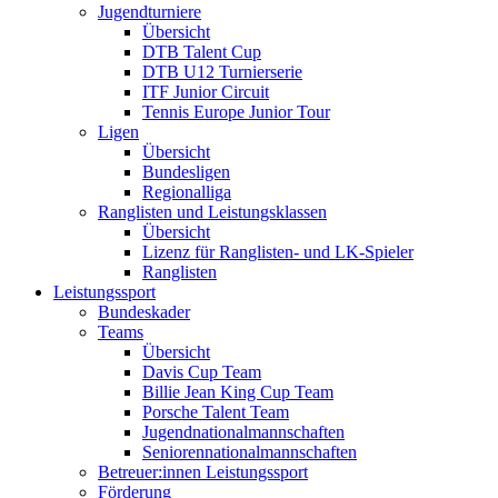
Jugendturniere
Übersicht
DTB Talent Cup
DTB U12 Turnierserie
ITF Junior Circuit
Tennis Europe Junior Tour
Ligen
Übersicht
Bundesligen
Regionalliga
Ranglisten und Leistungsklassen
Übersicht
Lizenz für Ranglisten- und LK-Spieler
Ranglisten
Leistungssport
Bundeskader
Teams
Übersicht
Davis Cup Team
Billie Jean King Cup Team
Porsche Talent Team
Jugendnationalmannschaften
Seniorennationalmannschaften
Betreuer:innen Leistungssport
Förderung