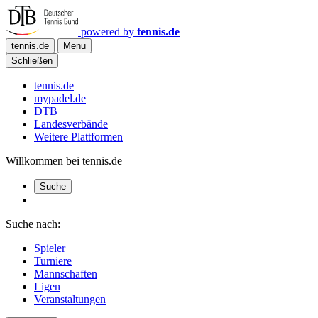
powered by
tennis.de
tennis.de
Menu
Schließen
tennis.de
mypadel.de
DTB
Landesverbände
Weitere Plattformen
Willkommen bei tennis.de
Suche
Suche nach:
Spieler
Turniere
Mannschaften
Ligen
Veranstaltungen