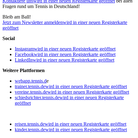
Kontaktiere uns
wird in einer neuen Registerkarte geöffnet
bei allen
Fragen rund um Tennis in Deutschland!
Bleib am Ball!
Jetzt zum Newsletter anmelden
wird in einer neuen Registerkarte
geöffnet
Social
Instagram
wird in einer neuen Registerkarte geöffnet
Facebook
wird in einer neuen Registerkarte geöffnet
LinkedIn
wird in einer neuen Registerkarte geöffnet
Weitere Plattformen
webapp.tennis.d
e
trainer.tennis.de
wird in einer neuen Registerkarte geöffnet
vereine.tennis.de
wird in einer neuen Registerkarte geöffnet
schiedsrichter.tennis.de
wird in einer neuen Registerkarte
geöffnet
reisen.tennis.de
wird in einer neuen Registerkarte geöffnet
kinder.tennis.de
wird in einer neuen Registerkarte geöffnet