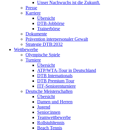
Unser Nachwuchs ist die Zukunft.
Presse
Karriere
Übersicht
DTB-Jobbörse
Trainerbörse
Dokumente
Prävention interpersonaler Gewalt
Strategie DTB:2032
Wettbewerbe
Olympische Spiele
Turniere
Übersicht
ATP/WTA-Tour in Deutschland
DTB Internationals
DTB Premium Tour
ITF-Seniorenturniere
Deutsche Meisterschaften
Übersicht
Damen und Herren
Jugend
Senior:innen
Teamwettbewerbe
Rollstuhltennis
Beach Tennis