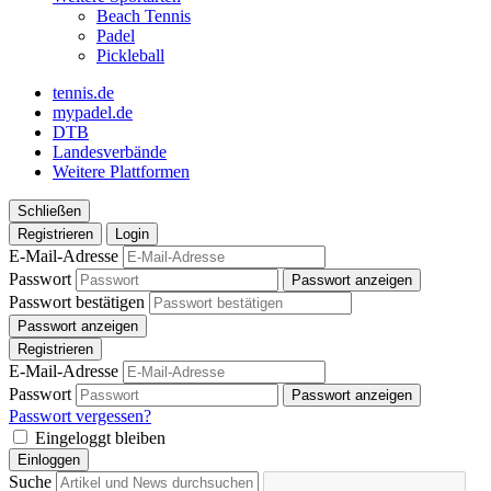
Beach Tennis
Padel
Pickleball
tennis.de
mypadel.de
DTB
Landesverbände
Weitere Plattformen
Schließen
Registrieren
Login
E-Mail-Adresse
Passwort
Passwort anzeigen
Passwort bestätigen
Passwort anzeigen
Registrieren
E-Mail-Adresse
Passwort
Passwort anzeigen
Passwort vergessen?
Eingeloggt bleiben
Einloggen
Suche