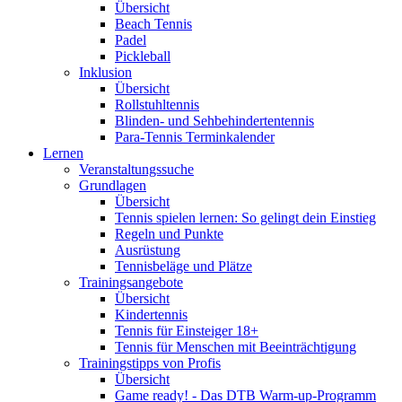
Übersicht
Beach Tennis
Padel
Pickleball
Inklusion
Übersicht
Rollstuhltennis
Blinden- und Sehbehindertentennis
Para-Tennis Terminkalender
Lernen
Veranstaltungssuche
Grundlagen
Übersicht
Tennis spielen lernen: So gelingt dein Einstieg
Regeln und Punkte
Ausrüstung
Tennisbeläge und Plätze
Trainingsangebote
Übersicht
Kindertennis
Tennis für Einsteiger 18+
Tennis für Menschen mit Beeinträchtigung
Trainingstipps von Profis
Übersicht
Game ready! - Das DTB Warm-up-Programm