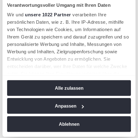
Sucher
Verantwortungsvoller Umgang mit Ihren Daten
Vorschläge
Wir und
unsere 1022 Partner
verarbeiten Ihre
persönlichen Daten, wie z. B. Ihre IP-Adresse, mithilfe
Cookie benötigt
von Technologien wie Cookies, um Informationen auf
Bitte erlauben Sie Cookies, um diesen Bereich zu sehen.
Ihrem Gerät zu speichern und darauf zuzugreifen und so
personalisierte Werbung und Inhalte, Messungen von
Cookie-Zustimmung
Werbung und Inhalten, Zielgruppenforschung sowie
Entwicklung von Angeboten zu ermöglichen. Sie
entscheiden darüber, wer Ihre Daten für welche Zwecke
nutzt. Sie können Ihre Einwilligung jederzeit über die
Cookie-Erklärung oder durch Klicken auf das Privacy
Alle zulassen
Trigger Symbol ändern oder widerrufen
Wenn Sie es erlauben, würden wir auch gerne:
Anpassen
Informationen über Ihre geografische Lage
erfassen, welche bis auf einige Meter genau sein
Ablehnen
können
Ihr Gerät durch aktives Scannen nach