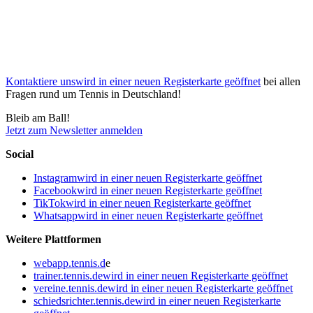
Kontaktiere uns
wird in einer neuen Registerkarte geöffnet
bei allen
Fragen rund um Tennis in Deutschland!
Bleib am Ball!
Jetzt zum Newsletter anmelden
Social
Instagram
wird in einer neuen Registerkarte geöffnet
Facebook
wird in einer neuen Registerkarte geöffnet
TikTok
wird in einer neuen Registerkarte geöffnet
Whatsapp
wird in einer neuen Registerkarte geöffnet
Weitere Plattformen
webapp.tennis.d
e
trainer.tennis.de
wird in einer neuen Registerkarte geöffnet
vereine.tennis.de
wird in einer neuen Registerkarte geöffnet
schiedsrichter.tennis.de
wird in einer neuen Registerkarte