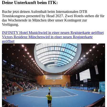
Deine Unterkunft beim ITK:
Buche jetzt deinen Aufenthalt beim Internationalen DTB
Tenniskongress presented by Head 2027. Zwei Hotels stehen dir für
das Wochenende in München über unser Kontingent zur
Verfügung.
INFINITY Hotel Munich
wird in einer neuen Registerkarte geöffnet
Victors Residenz München
wird in einer neuen Registerkarte
geöffnet