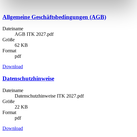
bestimmten Merkmalen (Fingerprinting) identifizieren
Erfahren Sie mehr darüber, wie Ihre persönlichen Daten
Allgemeine Geschäftsbedingungen (AGB)
verarbeitet werden, und legen Sie Ihre Präferenzen im
Abschnitt Einzelheiten
fest.
Dateiname
AGB ITK 2027.pdf
Größe
Wir verwenden Cookies, um Inhalte und Anzeigen zu
62 KB
personalisieren, Funktionen für soziale Medien anbieten
Format
zu können und die Zugriffe auf unsere Website zu
pdf
analysieren. Außerdem geben wir Informationen zu Ihrer
Download
Verwendung unserer Website an unsere Partner für
Datenschutzhinweise
soziale Medien, Werbung und Analysen weiter. Unsere
Partner führen diese Informationen möglicherweise mit
Dateiname
weiteren Daten zusammen, die Sie ihnen bereitgestellt
Datenschutzhinweise ITK 2027.pdf
haben oder die sie im Rahmen Ihrer Nutzung der Dienste
Größe
22 KB
gesammelt haben. Die
Cookie-Einstellungen
können
Format
jederzeit über den Link im Footer aufgerufen und
pdf
angepasst werden.
Download