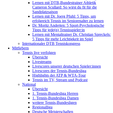
Lernen mit DTB-Bundestrainer Athletik
Cameron Scullard: So wirst du fit für die
Sandplatzsaison
Lernen mit Dr. Joerg Pfuhl: 5 Tipps, um
erfolgreich Tennis im Seniorenalter zu lernen
Dr. Moritz Anderten: 5 Sport-Psychologische
Tipps für jede(n) Tennisspieler:in
Lernen mit Mentaltrainer Dr. Christian Spreckels:
5 Tipps für mehr Leichtigkeit im Spiel
Internationaler DTB Tenniskongress
Mitfiebern
Tennis live verfolgen
Übersicht
Livestreams
Livescores unserer deutschen Spieler:innen
Livescores der Tennis-Bundesliga
Highlights der ATP & WTA-Tour
Tennis im TV, Stream und Podcast
National
Übersicht
1. Tennis-Bundesliga Herren
1. Tennis-Bundesliga Damen
weitere Tennis-Bundesligen
Regionalliga
Deutsche Meisterschaften