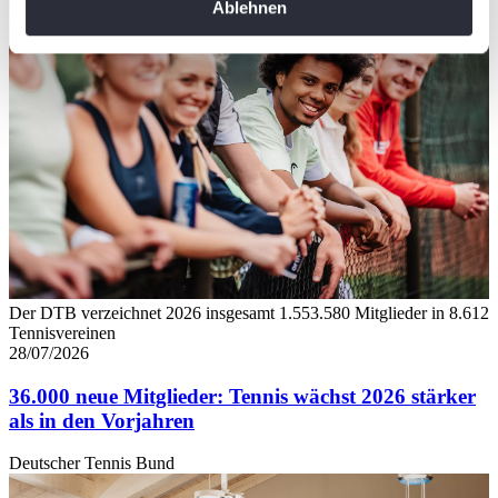
Ablehnen
können
Ihr Gerät durch aktives Scannen nach
bestimmten Merkmalen (Fingerprinting) identifizieren
Erfahren Sie mehr darüber, wie Ihre persönlichen Daten
verarbeitet werden, und legen Sie Ihre Präferenzen im
Abschnitt Einzelheiten
fest.
Wir verwenden Cookies, um Inhalte und Anzeigen zu
personalisieren, Funktionen für soziale Medien anbieten
zu können und die Zugriffe auf unsere Website zu
analysieren. Außerdem geben wir Informationen zu Ihrer
Der DTB verzeichnet 2026 insgesamt 1.553.580 Mitglieder in 8.612
Verwendung unserer Website an unsere Partner für
Tennisvereinen
soziale Medien, Werbung und Analysen weiter. Unsere
28/07/2026
Partner führen diese Informationen möglicherweise mit
36.000 neue Mitglieder: Tennis wächst 2026 stärker
weiteren Daten zusammen, die Sie ihnen bereitgestellt
als in den Vorjahren
haben oder die sie im Rahmen Ihrer Nutzung der Dienste
gesammelt haben. Die
Cookie-Einstellungen
können
Deutscher Tennis Bund
jederzeit über den Link im Footer aufgerufen und