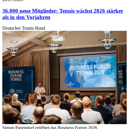
36.000 neue Mitglieder: Tennis wächst 2026 stärker
als in den Vorjahren
Deutscher Tennis Bund
Simon Papendorf eröffnet das Business Forum 2026