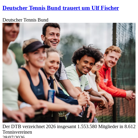
Deutscher Tennis Bund trauert um Ulf Fischer
Deutscher Tennis Bund
Der DTB verzeichnet 2026 insgesamt 1.553.580 Mitglieder in 8.612
Tennisvereinen
28/07/2026