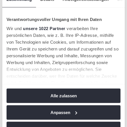
Verantwortungsvoller Umgang mit Ihren Daten
Wir und
unsere 1022 Partner
verarbeiten Ihre
persönlichen Daten, wie z. B. Ihre IP-Adresse, mithilfe
von Technologien wie Cookies, um Informationen auf
Ihrem Gerät zu speichern und darauf zuzugreifen und so
personalisierte Werbung und Inhalte, Messungen von
Werbung und Inhalten, Zielgruppenforschung sowie
Entwicklung von Angeboten zu ermöglichen. Sie
entscheiden darüber, wer Ihre Daten für welche Zwecke
Ulf Fischer.
nutzt. Sie können Ihre Einwilligung jederzeit über die
03/08/2026
Cookie-Erklärung oder durch Klicken auf das Privacy
Alle zulassen
Trigger Symbol ändern oder widerrufen
Deutscher Tennis Bund trauert um Ulf Fischer
Deutscher Tennis Bund
Wenn Sie es erlauben, würden wir auch gerne:
Anpassen
Informationen über Ihre geografische Lage
erfassen, welche bis auf einige Meter genau sein