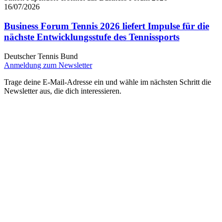
16/07/2026
Business Forum Tennis 2026 liefert Impulse für die
nächste Entwicklungsstufe des Tennissports
Deutscher Tennis Bund
Anmeldung zum Newsletter
Trage deine E-Mail-Adresse ein und wähle im nächsten Schritt die
Newsletter aus, die dich interessieren.