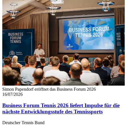
angepasst werden.
Simon Papendorf eröffnet das Business Forum 2026
16/07/2026
Business Forum Tennis 2026 liefert Impulse für die
nächste Entwicklungsstufe des Tennissports
Deutscher Tennis Bund