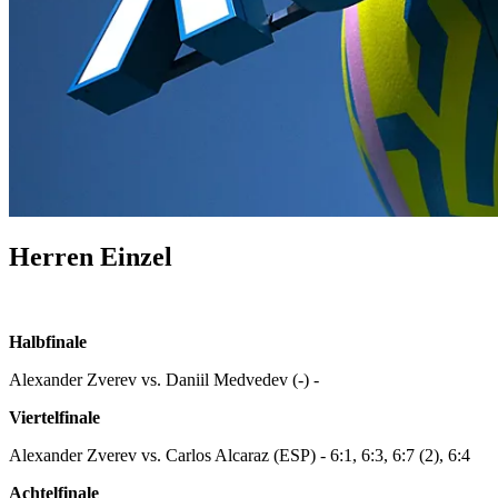
Herren Einzel
Halbfinale
Alexander Zverev vs. Daniil Medvedev (-) -
Viertelfinale
Alexander Zverev vs. Carlos Alcaraz (ESP) - 6:1, 6:3, 6:7 (2), 6:4
Achtelfinale