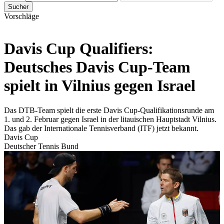
Sucher
Vorschläge
Davis Cup Qualifiers:
Deutsches Davis Cup-Team
spielt in Vilnius gegen Israel
Das DTB-Team spielt die erste Davis Cup-Qualifikationsrunde am
1. und 2. Februar gegen Israel in der litauischen Hauptstadt Vilnius.
Das gab der Internationale Tennisverband (ITF) jetzt bekannt.
Davis Cup
Deutscher Tennis Bund