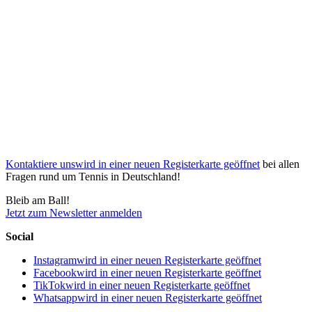
Kontaktiere uns
wird in einer neuen Registerkarte geöffnet
bei allen
Fragen rund um Tennis in Deutschland!
Bleib am Ball!
Jetzt zum Newsletter anmelden
Social
Instagram
wird in einer neuen Registerkarte geöffnet
Facebook
wird in einer neuen Registerkarte geöffnet
TikTok
wird in einer neuen Registerkarte geöffnet
Whatsapp
wird in einer neuen Registerkarte geöffnet