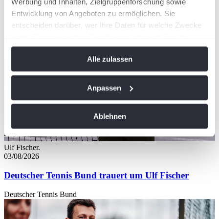
Werbung und Inhalten, Zielgruppenforschung sowie
Entwicklung von Angeboten zu ermöglichen. Sie
entscheiden darüber, wer Ihre Daten für welche Zwecke
nutzt. Sie können Ihre Einwilligung jederzeit über die
Cookie-Erklärung oder durch Klicken auf das Privacy
Alle zulassen
Trigger Symbol ändern oder widerrufen
Wenn Sie es erlauben, würden wir auch gerne:
Anpassen
Informationen über Ihre geografische Lage
erfassen, welche bis auf einige Meter genau sein
Ablehnen
können
Ihr Gerät durch aktives Scannen nach
bestimmten Merkmalen (Fingerprinting) identifizieren
Ulf Fischer.
03/08/2026
Erfahren Sie mehr darüber, wie Ihre persönlichen Daten
verarbeitet werden, und legen Sie Ihre Präferenzen im
Deutscher Tennis Bund trauert um Ulf Fischer
Abschnitt Einzelheiten
fest.
Deutscher Tennis Bund
Wir verwenden Cookies, um Inhalte und Anzeigen zu
personalisieren, Funktionen für soziale Medien anbieten