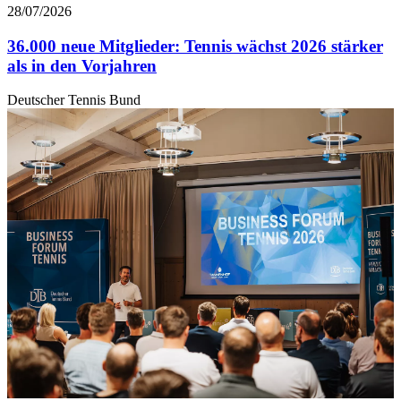
28/07/2026
36.000 neue Mitglieder: Tennis wächst 2026 stärker
als in den Vorjahren
Deutscher Tennis Bund