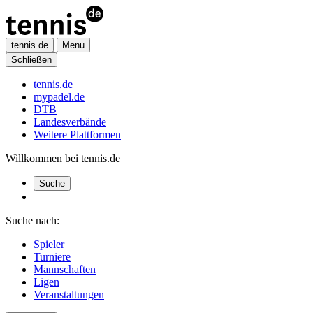
tennis.de
Menu
Schließen
tennis.de
mypadel.de
DTB
Landesverbände
Weitere Plattformen
Willkommen bei tennis.de
Suche
Suche nach:
Spieler
Turniere
Mannschaften
Ligen
Veranstaltungen