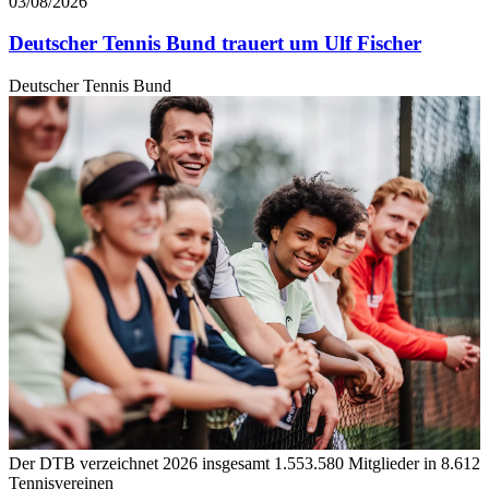
03/08/2026
Deutscher Tennis Bund trauert um Ulf Fischer
Deutscher Tennis Bund
Der DTB verzeichnet 2026 insgesamt 1.553.580 Mitglieder in 8.612
Tennisvereinen