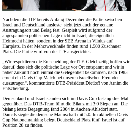
Nachdem die ITF bereits Anfang Dezember die Partie zwischen
Israel und Deutschland ausloste, steht jetzt auch der genaue
Austragungsort und Belag fest. Gespielt wird aufgrund der
angespannten politischen Lage nicht in Israel, die eigentlich
Heimrecht hätten, sondern in der SEB Arena in Vilnius auf
Hartplatz. In der Mehrzweckhalle finden rund 1.500 Zuschauer
Platz. Die Partie wird von der ITF ausgerichtet.
„Wir respektieren die Entscheidung der ITF. Gleichzeitig hoffen wir
darauf, dass sich die politische Lage vor Ort entspannt und wir in
naher Zukunft noch einmal die Gelegenheit bekommen, nach 1983
erneut ein Davis Cup Match bei unseren israelischen Freunden
auszutragen“, kommentierte DTB-Präsident Dietloff von Arnim die
Entscheidung.
Deutschland und Israel standen sich im Davis Cup bislang drei Mal
gegenüber. Das DTB-Team führt die Bilanz mit 3:0 Siegen an. Die
bislang letzte Begegnung fand 2004 in Aachen-Ahlsdorf statt.
Damals siegte die deutsche Mannschaft mit 5:0. Im aktuellen Davis
Cup Nationenranking belegt Deutschland Platz fünf, Israel ist auf
Position 28 zu finden.