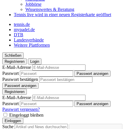
Jobbörse
Wissenswertes & Beratung
Tennis live
wird in einer neuen Registerkarte geöffnet
tennis.de
mypadel.de
DTB
Landesverbände
Weitere Plattformen
Schließen
Registrieren
Login
E-Mail-Adresse
Passwort
Passwort anzeigen
Passwort bestätigen
Passwort anzeigen
Registrieren
E-Mail-Adresse
Passwort
Passwort anzeigen
Passwort vergessen?
Eingeloggt bleiben
Einloggen
Suche