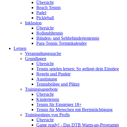
Übersicht
Beach Tennis
Padel
Pickleball
Inklusion
Übersicht
Rollstuhltennis
Blinden- und Sehbehindertentennis
Para-Tennis Terminkalender
Lernen
Veranstaltungssuche
Grundlagen
Übersicht
Tennis spielen lernen: So gelingt dein Einstieg
Regeln und Punkte
Ausrüstung
Tennisbeläge und Plätze
Trainingsangebote
Übersicht
Kindertennis
Tennis für Einsteiger 18+
Tennis für Menschen mit Beeinträchtigung
Trainingstipps von Profis
Übersicht
Game ready! - Das DTB Warm-up-Programm