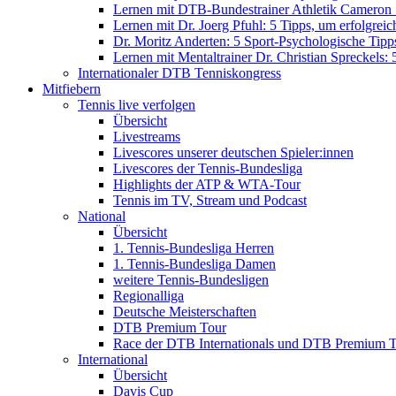
Lernen mit DTB-Bundestrainer Athletik Cameron Scu
Lernen mit Dr. Joerg Pfuhl: 5 Tipps, um erfolgreic
Dr. Moritz Anderten: 5 Sport-Psychologische Tipps 
Lernen mit Mentaltrainer Dr. Christian Spreckels: 
Internationaler DTB Tenniskongress
Mitfiebern
Tennis live verfolgen
Übersicht
Livestreams
Livescores unserer deutschen Spieler:innen
Livescores der Tennis-Bundesliga
Highlights der ATP & WTA-Tour
Tennis im TV, Stream und Podcast
National
Übersicht
1. Tennis-Bundesliga Herren
1. Tennis-Bundesliga Damen
weitere Tennis-Bundesligen
Regionalliga
Deutsche Meisterschaften
DTB Premium Tour
Race der DTB Internationals und DTB Premium 
International
Übersicht
Davis Cup