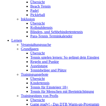
Übersicht
Beach Tennis
Padel
Pickleball
Inklusion
Übersicht
Rollstuhltennis
Blinden- und Sehbehindertentennis
Para-Tennis Terminkalender
Lernen
Veranstaltungssuche
Grundlagen
Übersicht
Tennis spielen lernen: So gelingt dein Einstieg
Regeln und Punkte
Ausrüstung
Tennisbeläge und Plätze
Trainingsangebote
Übersicht
Kindertennis
Tennis für Einsteiger 18+
Tennis für Menschen mit Beeinträchtigung
Trainingstipps von Profis
Übersicht
Game ready! - Das DTB Warm-up-Programm