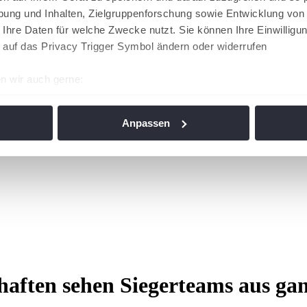
ung und Inhalten, Zielgruppenforschung sowie Entwicklung von
 Ihre Daten für welche Zwecke nutzt. Sie können Ihre Einwilligun
 auf das Privacy Trigger Symbol ändern oder widerrufen
n wir auch gerne:
re geografische Lage erfassen, welche bis auf einige Meter gen
es Scannen nach bestimmten Merkmalen (Fingerprinting) identifi
Anpassen
ie Ihre persönlichen Daten verarbeitet werden, und legen Sie I
nhalte und Anzeigen zu personalisieren, Funktionen für soziale
Website zu analysieren. Außerdem geben wir Informationen zu I
r soziale Medien, Werbung und Analysen weiter. Unsere Partner
 Daten zusammen, die Sie ihnen bereitgestellt haben oder die s
n. Die
Cookie-Einstellungen
können jederzeit über den Link im
aften sehen Siegerteams aus ga