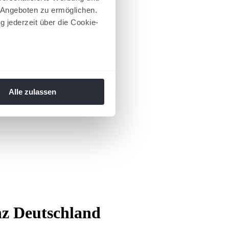
 Angeboten zu ermöglichen.
g jederzeit über die Cookie-
au sein können
zieren
Alle zulassen
hre Präferenzen im
Abschnitt
 Medien anbieten zu können
hrer Verwendung unserer
 führen diese Informationen
ie im Rahmen Ihrer Nutzung
 Footer aufgerufen und
nz Deutschland