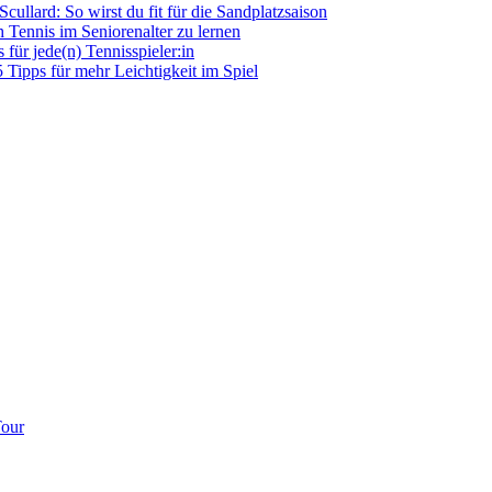
llard: So wirst du fit für die Sandplatzsaison
h Tennis im Seniorenalter zu lernen
für jede(n) Tennisspieler:in
5 Tipps für mehr Leichtigkeit im Spiel
Tour