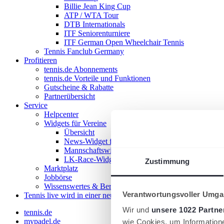
Billie Jean King Cup
ATP / WTA Tour
DTB Internationals
ITF Seniorenturniere
ITF German Open Wheelchair Tennis
Tennis Fanclub Germany
Profitieren
tennis.de Abonnements
tennis.de Vorteile und Funktionen
Gutscheine & Rabatte
Partnerübersicht
Service
Helpcenter
Widgets für Vereine
Übersicht
News-Widget für Vereine
Mannschaftswidget für Vereine
LK-Race-Widget für Vereine
Zustimmung
Marktplatz
Jobbörse
Wissenswertes & Beratung
Verantwortungsvoller Umgan
Tennis live
wird in einer neuen Registerkarte geöffnet
Wir und
unsere 1022 Partne
tennis.de
mypadel.de
wie Cookies, um Information