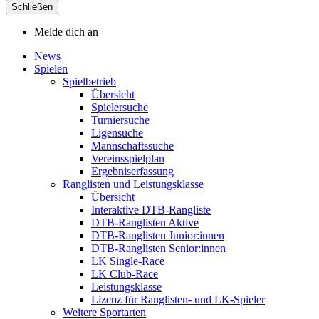
Schließen
Melde dich an
News
Spielen
Spielbetrieb
Übersicht
Spielersuche
Turniersuche
Ligensuche
Mannschaftssuche
Vereinsspielplan
Ergebniserfassung
Ranglisten und Leistungsklasse
Übersicht
Interaktive DTB-Rangliste
DTB-Ranglisten Aktive
DTB-Ranglisten Junior:innen
DTB-Ranglisten Senior:innen
LK Single-Race
LK Club-Race
Leistungsklasse
Lizenz für Ranglisten- und LK-Spieler
Weitere Sportarten