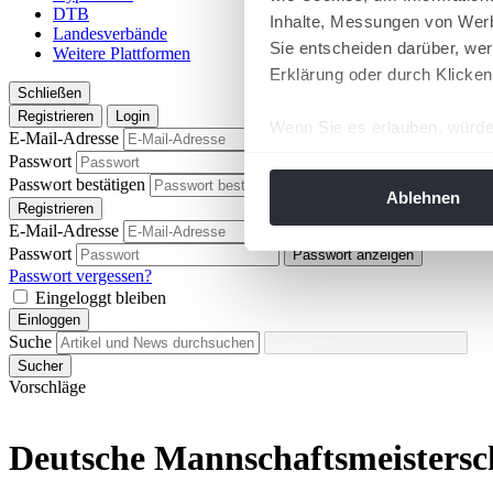
DTB
Inhalte, Messungen von Werb
Landesverbände
Sie entscheiden darüber, wer
Weitere Plattformen
Erklärung oder durch Klicken
Schließen
Registrieren
Login
Wenn Sie es erlauben, würde
E-Mail-Adresse
Informationen über Ih
Passwort
Passwort anzeigen
Ihr Gerät durch aktiv
Passwort bestätigen
Passwort anzeigen
Ablehnen
Registrieren
Erfahren Sie mehr darüber, w
E-Mail-Adresse
Einzelheiten
fest.
Passwort
Passwort anzeigen
Passwort vergessen?
Wir verwenden Cookies, um I
Eingeloggt bleiben
und die Zugriffe auf unsere 
Einloggen
Suche
Website an unsere Partner fü
Sucher
möglicherweise mit weiteren
Vorschläge
der Dienste gesammelt habe
angepasst werden.
Deutsche Mannschaftsmeistersch