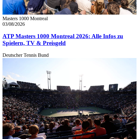
Masters 1000 Montreal
03/08/2026
ATP Masters 1000 Montreal 2026: Alle Infos zu
Spielern, TV & Preisgeld
Deutscher Tennis Bund