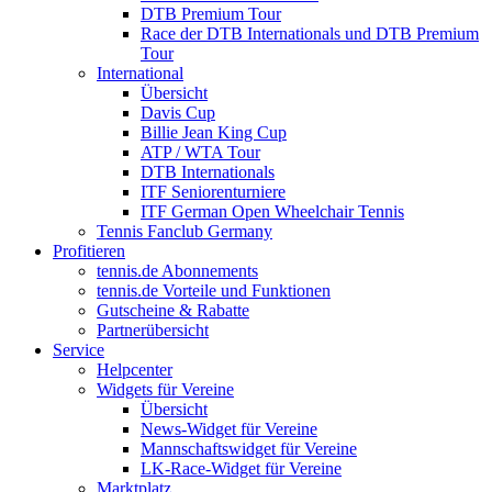
DTB Premium Tour
Race der DTB Internationals und DTB Premium
Tour
International
Übersicht
Davis Cup
Billie Jean King Cup
ATP / WTA Tour
DTB Internationals
ITF Seniorenturniere
ITF German Open Wheelchair Tennis
Tennis Fanclub Germany
Profitieren
tennis.de Abonnements
tennis.de Vorteile und Funktionen
Gutscheine & Rabatte
Partnerübersicht
Service
Helpcenter
Widgets für Vereine
Übersicht
News-Widget für Vereine
Mannschaftswidget für Vereine
LK-Race-Widget für Vereine
Marktplatz