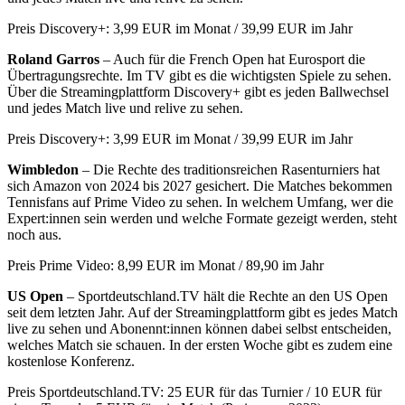
Preis Discovery+: 3,99 EUR im Monat / 39,99 EUR im Jahr
Roland Garros
– Auch für die French Open hat Eurosport die
Übertragungsrechte. Im TV gibt es die wichtigsten Spiele zu sehen.
Über die Streamingplattform Discovery+ gibt es jeden Ballwechsel
und jedes Match live und relive zu sehen.
Preis Discovery+: 3,99 EUR im Monat / 39,99 EUR im Jahr
Wimbledon
– Die Rechte des traditionsreichen Rasenturniers hat
sich Amazon von 2024 bis 2027 gesichert. Die Matches bekommen
Tennisfans auf Prime Video zu sehen. In welchem Umfang, wer die
Expert:innen sein werden und welche Formate gezeigt werden, steht
noch aus.
Preis Prime Video: 8,99 EUR im Monat / 89,90 im Jahr
US Open
– Sportdeutschland.TV hält die Rechte an den US Open
seit dem letzten Jahr. Auf der Streamingplattform gibt es jedes Match
live zu sehen und Abonennt:innen können dabei selbst entscheiden,
welches Match sie schauen. In der ersten Woche gibt es zudem eine
kostenlose Konferenz.
Preis Sportdeutschland.TV: 25 EUR für das Turnier / 10 EUR für