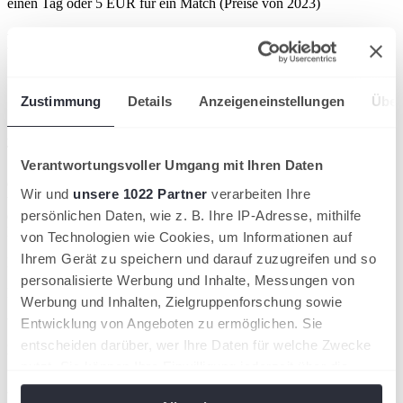
einen Tag oder 5 EUR für ein Match (Preise von 2023)
Die ATP- und WTA-Tour im TV oder im
Stream:
Zustimmung
Details
Anzeigeneinstellungen
Über
ATP-Tour
– Sky hält die Rechte an der Männertour. Matches und
Turniere werden bei dem Pay-TV-Sender und auf der eigenen
Verantwortungsvoller Umgang mit Ihren Daten
Streamingplattform WOW gezeigt. Welche Spiele gezeigt werden,
entscheidet die Redaktion bei Sky. Wer selber entscheiden möchte,
Wir und
unsere 1022 Partner
verarbeiten Ihre
welche Matches er sieht, ist bei Tennis TV richtig aufgehoben. Über
persönlichen Daten, wie z. B. Ihre IP-Adresse, mithilfe
die Streamingplattform gibt es jeden Ballwechsel und jedes Match
live und relive zu sehen.
von Technologien wie Cookies, um Informationen auf
Ihrem Gerät zu speichern und darauf zuzugreifen und so
Preis Sky: ab 20 EUR im Monat
personalisierte Werbung und Inhalte, Messungen von
Preis Tennis TV: 16,99 EUR im Monat
Werbung und Inhalten, Zielgruppenforschung sowie
Entwicklung von Angeboten zu ermöglichen. Sie
WTA-Tour
– Auch für die Damentour hat sich Sky die Rechte
gesichert. Matches und Turniere werden bei dem Pay-TV-Sender
entscheiden darüber, wer Ihre Daten für welche Zwecke
und auf der eigenen Streamingplattform WOW gezeigt. Welche
nutzt. Sie können Ihre Einwilligung jederzeit über die
Spiele gezeigt werden, entscheidet die Redaktion bei Sky. Eine
Cookie-Erklärung oder durch Klicken auf das Privacy
Alternative gibt es in Deutschland nicht.