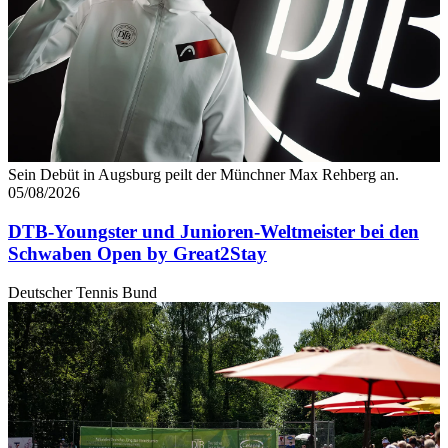
Sein Debüt in Augsburg peilt der Münchner Max Rehberg an.
05/08/2026
DTB-Youngster und Junioren-Weltmeister bei den
Schwaben Open by Great2Stay
Deutscher Tennis Bund