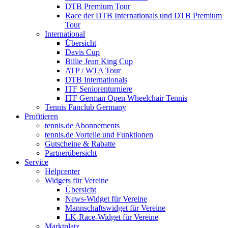
DTB Premium Tour
Race der DTB Internationals und DTB Premium
Tour
International
Übersicht
Davis Cup
Billie Jean King Cup
ATP / WTA Tour
DTB Internationals
ITF Seniorenturniere
ITF German Open Wheelchair Tennis
Tennis Fanclub Germany
Profitieren
tennis.de Abonnements
tennis.de Vorteile und Funktionen
Gutscheine & Rabatte
Partnerübersicht
Service
Helpcenter
Widgets für Vereine
Übersicht
News-Widget für Vereine
Mannschaftswidget für Vereine
LK-Race-Widget für Vereine
Marktplatz