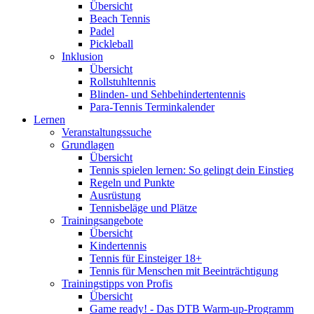
Übersicht
Beach Tennis
Padel
Pickleball
Inklusion
Übersicht
Rollstuhltennis
Blinden- und Sehbehindertentennis
Para-Tennis Terminkalender
Lernen
Veranstaltungssuche
Grundlagen
Übersicht
Tennis spielen lernen: So gelingt dein Einstieg
Regeln und Punkte
Ausrüstung
Tennisbeläge und Plätze
Trainingsangebote
Übersicht
Kindertennis
Tennis für Einsteiger 18+
Tennis für Menschen mit Beeinträchtigung
Trainingstipps von Profis
Übersicht
Game ready! - Das DTB Warm-up-Programm