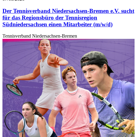
Der Tennisverband Niedersachsen-Bremen e.V. sucht
für das Regionsbüro der Tennisregion
Südniedersachsen einen Mitarbeiter (m/w/d)
Tennisverband Niedersachsen-Bremen