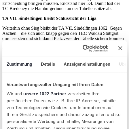
Entscheidung bringen mussten. Endstand hier 5:4. Damit löst der
TC Bredeney die Hamburgerinnen an der Tabellenspitze ab.
TA VfL Sindelfingen bleibt Schlusslicht der Liga
Weiterhin ohne Sieg bleibt der TA VfL Sindelfingen 1862. Gegen
Aachen – die sich auch knapp gegen den TEC Waldau Stuttgart
durchsetzten und sich damit Platz zwei der Tabelle sichern konnten
– unterlag das Tabellenschlusslicht mit 1:8, gegen Blau-Weiß Berlin
zog es beim 3:6 den Kürzeren.
Der nächste und gleichzeitig vorletzte Spieltag findet am 6. Juli ab
12.00 Uhr statt.
Zustimmung
Details
Anzeigeneinstellungen
Über
Die vollständigen Spielergebnisse und die aktuelle Tabelle gibt es
hier
wird in einer neuen Registerkarte geöffnet
.
Verantwortungsvoller Umgang mit Ihren Daten
Artikel teilen
Wir und
unsere 1022 Partner
verarbeiten Ihre
persönlichen Daten, wie z. B. Ihre IP-Adresse, mithilfe
Ähnliche News
von Technologien wie Cookies, um Informationen auf
Ihrem Gerät zu speichern und darauf zuzugreifen und so
Kompaktansicht
personalisierte Werbung und Inhalte, Messungen von
Werbung und Inhalten, Zielgruppenforschung sowie