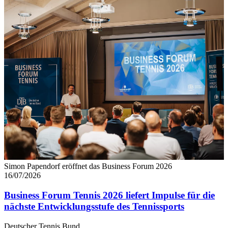
Simon Papendorf eröffnet das Business Forum 2026
16/07/2026
Business Forum Tennis 2026 liefert Impulse für die
nächste Entwicklungsstufe des Tennissports
Deutscher Tennis Bund