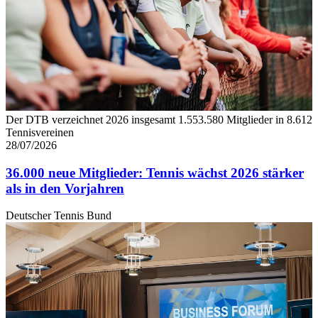
Der DTB verzeichnet 2026 insgesamt 1.553.580 Mitglieder in 8.612
Tennisvereinen
28/07/2026
36.000 neue Mitglieder: Tennis wächst 2026 stärker
als in den Vorjahren
Deutscher Tennis Bund