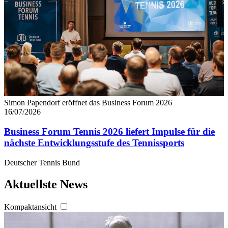
Simon Papendorf eröffnet das Business Forum 2026
16/07/2026
Business Forum Tennis 2026 liefert Impulse für die
nächste Entwicklungsstufe des Tennissports
Deutscher Tennis Bund
Aktuellste News
Kompaktansicht