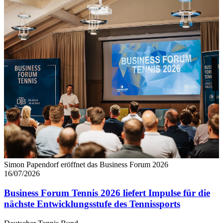
Simon Papendorf eröffnet das Business Forum 2026
16/07/2026
Business Forum Tennis 2026 liefert Impulse für die
nächste Entwicklungsstufe des Tennissports