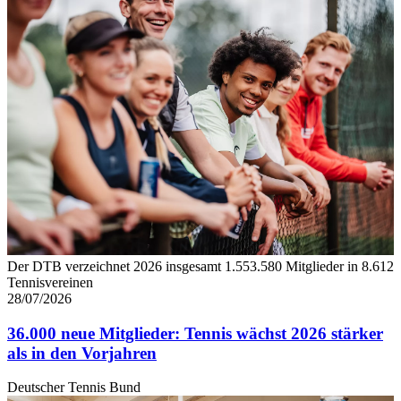
Der DTB verzeichnet 2026 insgesamt 1.553.580 Mitglieder in 8.612
Tennisvereinen
28/07/2026
36.000 neue Mitglieder: Tennis wächst 2026 stärker
als in den Vorjahren
Deutscher Tennis Bund