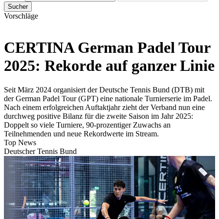
Sucher
Vorschläge
CERTINA German Padel Tour
2025: Rekorde auf ganzer Linie
Seit März 2024 organisiert der Deutsche Tennis Bund (DTB) mit
der German Padel Tour (GPT) eine nationale Turnierserie im Padel.
Nach einem erfolgreichen Auftaktjahr zieht der Verband nun eine
durchweg positive Bilanz für die zweite Saison im Jahr 2025:
Doppelt so viele Turniere, 90-prozentiger Zuwachs an
Teilnehmenden und neue Rekordwerte im Stream.
Top News
Deutscher Tennis Bund