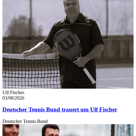
Ulf Fischer.
03/08/2026
Deutscher Tennis Bund trauert um Ulf Fischer
Deutscher Tennis Bund