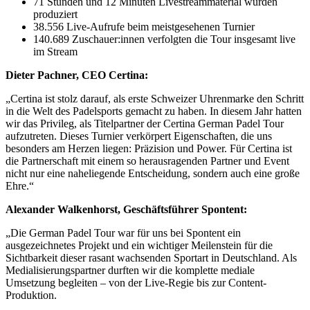
71 Stunden und 12 Minuten Livestreammaterial wurden
produziert
38.556 Live-Aufrufe beim meistgesehenen Turnier
140.689 Zuschauer:innen verfolgten die Tour insgesamt live
im Stream
Dieter Pachner, CEO Certina:
„Certina ist stolz darauf, als erste Schweizer Uhrenmarke den Schritt
in die Welt des Padelsports gemacht zu haben. In diesem Jahr hatten
wir das Privileg, als Titelpartner der Certina German Padel Tour
aufzutreten. Dieses Turnier verkörpert Eigenschaften, die uns
besonders am Herzen liegen: Präzision und Power. Für Certina ist
die Partnerschaft mit einem so herausragenden Partner und Event
nicht nur eine naheliegende Entscheidung, sondern auch eine große
Ehre.“
Alexander Walkenhorst, Geschäftsführer Spontent:
„Die German Padel Tour war für uns bei Spontent ein
ausgezeichnetes Projekt und ein wichtiger Meilenstein für die
Sichtbarkeit dieser rasant wachsenden Sportart in Deutschland. Als
Medialisierungspartner durften wir die komplette mediale
Umsetzung begleiten – von der Live-Regie bis zur Content-
Produktion.