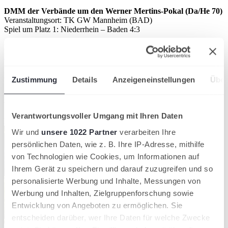
DMM der Verbände um den Werner Mertins-Pokal (Da/He 70)
Veranstaltungsort: TK GW Mannheim (BAD)
Spiel um Platz 1: Niederrhein – Baden 4:3
Die vollständigen Ergebnisse gibt es bei
tennis.de
wird in einer
neuen Registerkarte geöffnet
Artikel teilen
Zustimmung
Details
Anzeigeneinstellungen
Über
Ähnliche News
Verantwortungsvoller Umgang mit Ihren Daten
Kompaktansicht
Wir und
unsere 1022 Partner
verarbeiten Ihre
persönlichen Daten, wie z. B. Ihre IP-Adresse, mithilfe
von Technologien wie Cookies, um Informationen auf
Ihrem Gerät zu speichern und darauf zuzugreifen und so
personalisierte Werbung und Inhalte, Messungen von
Werbung und Inhalten, Zielgruppenforschung sowie
Entwicklung von Angeboten zu ermöglichen. Sie
entscheiden darüber, wer Ihre Daten für welche Zwecke