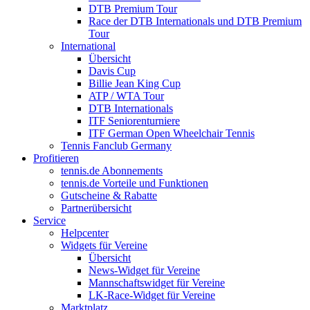
DTB Premium Tour
Race der DTB Internationals und DTB Premium
Tour
International
Übersicht
Davis Cup
Billie Jean King Cup
ATP / WTA Tour
DTB Internationals
ITF Seniorenturniere
ITF German Open Wheelchair Tennis
Tennis Fanclub Germany
Profitieren
tennis.de Abonnements
tennis.de Vorteile und Funktionen
Gutscheine & Rabatte
Partnerübersicht
Service
Helpcenter
Widgets für Vereine
Übersicht
News-Widget für Vereine
Mannschaftswidget für Vereine
LK-Race-Widget für Vereine
Marktplatz