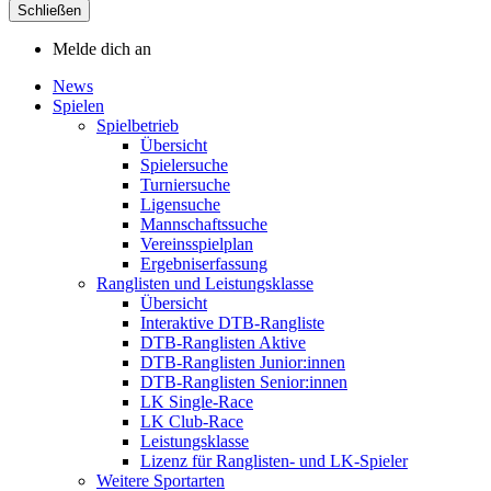
Schließen
Melde dich an
News
Spielen
Spielbetrieb
Übersicht
Spielersuche
Turniersuche
Ligensuche
Mannschaftssuche
Vereinsspielplan
Ergebniserfassung
Ranglisten und Leistungsklasse
Übersicht
Interaktive DTB-Rangliste
DTB-Ranglisten Aktive
DTB-Ranglisten Junior:innen
DTB-Ranglisten Senior:innen
LK Single-Race
LK Club-Race
Leistungsklasse
Lizenz für Ranglisten- und LK-Spieler
Weitere Sportarten