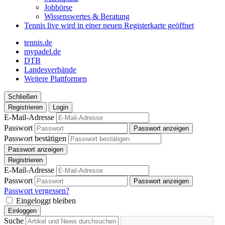
Jobbörse
Wissenswertes & Beratung
Tennis live
wird in einer neuen Registerkarte geöffnet
tennis.de
mypadel.de
DTB
Landesverbände
Weitere Plattformen
Schließen
Registrieren
Login
E-Mail-Adresse
Passwort
Passwort anzeigen
Passwort bestätigen
Passwort anzeigen
Registrieren
E-Mail-Adresse
Passwort
Passwort anzeigen
Passwort vergessen?
Eingeloggt bleiben
Einloggen
Suche