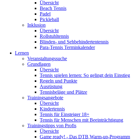
Übersicht
Beach Tennis
Padel
Pickleball
Inklusion
Übersicht
Rollstuhltennis
Blinden- und Sehbehindertentennis
Para-Tennis Terminkalender
Lernen
Veranstaltungssuche
Grundlagen
Übersicht
Tennis spielen lernen: So gelingt dein Einstieg
Regeln und Punkte
Ausrüstung
Tennisbeläge und Plätze
Trainingsangebote
Übersicht
Kindertennis
Tennis für Einsteiger 18+
Tennis für Menschen mit Beeinträchtigung
Trainingstipps von Profis
Übersicht
Game ready! - Das DTB Warm-up-Programm