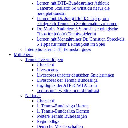
Lernen mit DTB-Bundestrainer Athletik
Cameron Scullard: So wirst du fit für die
Sandplatzsaison
Lernen mit Dr. Joerg Pfuhl: 5 Tipps, um
erfolgreich Tennis im Seniorenalter zu lernen
Dr. Moritz Anderten: 5 Sport-Psychologische
Tipps für jede(n) Tennisspieler:in
Lernen mit Mentaltrainer Dr. Christian Spreckels:
5 Tipps für mehr Leichtigkeit im Spiel
Internationaler DTB Tenniskongress
Mitfiebern
Tennis live verfolgen
Übersicht
Livestreams
Livescores unserer deutschen Spieler:innen
Livescores der Tennis-Bundesliga
Highlights der ATP & WTA-Tour
Tennis im TV, Stream und Podcast
National
Übersicht
1. Tennis-Bundesliga Herren
1. Tennis-Bundesliga Damen
weitere Tennis-Bundesligen
Regionalliga
Deutsche Meisterschaften