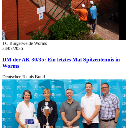
soziale Medien, Werbung und Analysen weiter. Unsere
Partner führen diese Informationen möglicherweise mit
weiteren Daten zusammen, die Sie ihnen bereitgestellt
haben oder die sie im Rahmen Ihrer Nutzung der Dienste
gesammelt haben. Die
Cookie-Einstellungen
können
jederzeit über den Link im Footer aufgerufen und
TC Bürgerweide Worms
angepasst werden.
24/07/2026
DM der AK 30/35: Ein letztes Mal Spitzentennis in
Worms
Deutscher Tennis Bund