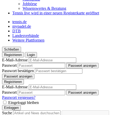
Jobbörse
Wissenswertes & Beratung
Tennis live
wird in einer neuen Registerkarte geöffnet
tennis.de
mypadel.de
DTB
Landesverbände
Weitere Plattformen
Schließen
Registrieren
Login
E-Mail-Adresse
Passwort
Passwort anzeigen
Passwort bestätigen
Passwort anzeigen
Registrieren
E-Mail-Adresse
Passwort
Passwort anzeigen
Passwort vergessen?
Eingeloggt bleiben
Einloggen
Suche