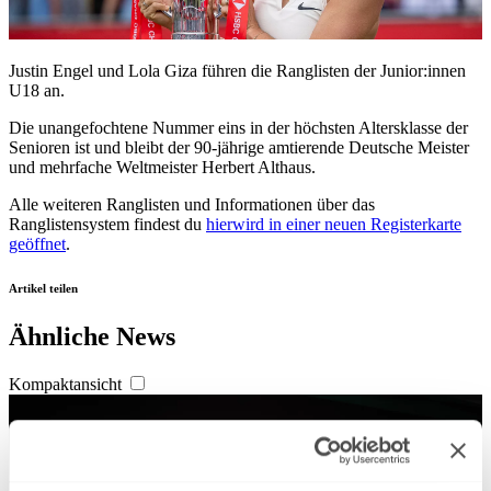
Justin Engel und Lola Giza führen die Ranglisten der Junior:innen
U18 an.
Die unangefochtene Nummer eins in der höchsten Altersklasse der
Senioren ist und bleibt der 90-jährige amtierende Deutsche Meister
und mehrfache Weltmeister Herbert Althaus.
Alle weiteren Ranglisten und Informationen über das
Ranglistensystem findest du
hier
wird in einer neuen Registerkarte
geöffnet
.
Artikel teilen
Ähnliche News
Kompaktansicht