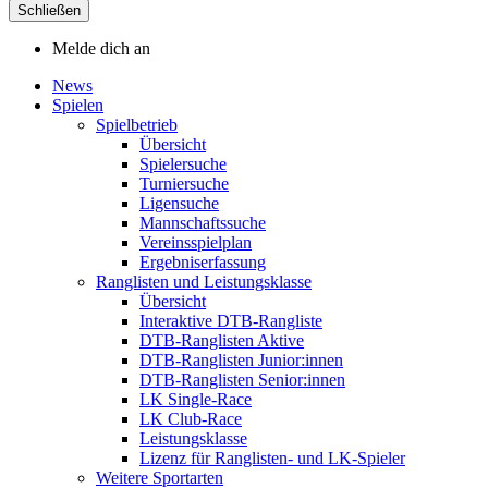
Schließen
Melde dich an
News
Spielen
Spielbetrieb
Übersicht
Spielersuche
Turniersuche
Ligensuche
Mannschaftssuche
Vereinsspielplan
Ergebniserfassung
Ranglisten und Leistungsklasse
Übersicht
Interaktive DTB-Rangliste
DTB-Ranglisten Aktive
DTB-Ranglisten Junior:innen
DTB-Ranglisten Senior:innen
LK Single-Race
LK Club-Race
Leistungsklasse
Lizenz für Ranglisten- und LK-Spieler
Weitere Sportarten