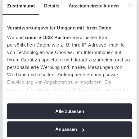
Zustimmung
Details
Anzeigeneinstellungen
Über
Verantwortungsvoller Umgang mit Ihren Daten
Wir und
unsere 1022 Partner
verarbeiten Ihre
persönlichen Daten, wie z. B. Ihre IP-Adresse, mithilfe
von Technologien wie Cookies, um Informationen auf
Ihrem Gerät zu speichern und darauf zuzugreifen und so
personalisierte Werbung und Inhalte, Messungen von
Werbung und Inhalten, Zielgruppenforschung sowie
Sein Debüt in Augsburg peilt der Münchner Max Rehberg an.
Entwicklung von Angeboten zu ermöglichen. Sie
05/08/2026
entscheiden darüber, wer Ihre Daten für welche Zwecke
DTB-Youngster und Junioren-Weltmeister bei den
nutzt. Sie können Ihre Einwilligung jederzeit über die
Schwaben Open by Great2Stay
Cookie-Erklärung oder durch Klicken auf das Privacy
Alle zulassen
Trigger Symbol ändern oder widerrufen
Deutscher Tennis Bund
Wenn Sie es erlauben, würden wir auch gerne:
Anpassen
Informationen über Ihre geografische Lage