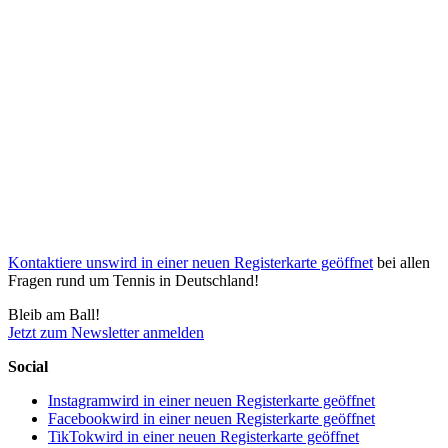
Kontaktiere uns
wird in einer neuen Registerkarte geöffnet
bei allen
Fragen rund um Tennis in Deutschland!
Bleib am Ball!
Jetzt zum Newsletter anmelden
Social
Instagram
wird in einer neuen Registerkarte geöffnet
Facebook
wird in einer neuen Registerkarte geöffnet
TikTok
wird in einer neuen Registerkarte geöffnet