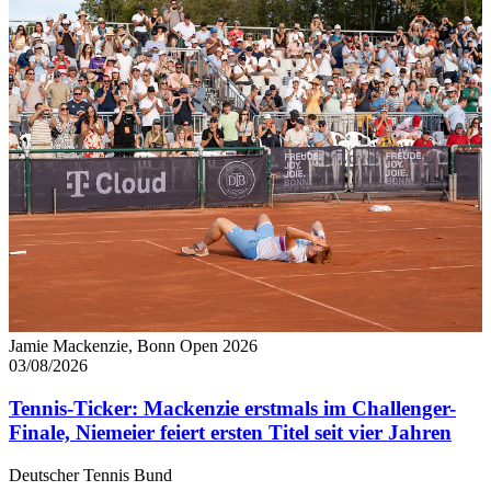
jederzeit über den Link im Footer aufgerufen und
angepasst werden.
Jamie Mackenzie, Bonn Open 2026
03/08/2026
Tennis-Ticker: Mackenzie erstmals im Challenger-
Finale, Niemeier feiert ersten Titel seit vier Jahren
Deutscher Tennis Bund