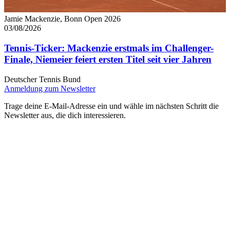
Jamie Mackenzie, Bonn Open 2026
03/08/2026
Tennis-Ticker: Mackenzie erstmals im Challenger-
Finale, Niemeier feiert ersten Titel seit vier Jahren
Deutscher Tennis Bund
Anmeldung zum Newsletter
Trage deine E-Mail-Adresse ein und wähle im nächsten Schritt die
Newsletter aus, die dich interessieren.