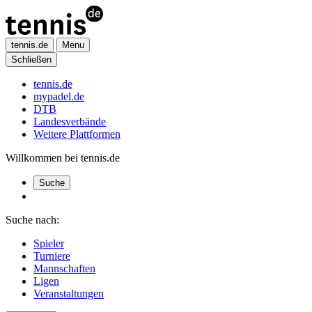
tennis.de
Menu
Schließen
tennis.de
mypadel.de
DTB
Landesverbände
Weitere Plattformen
Willkommen bei tennis.de
Suche
Suche nach:
Spieler
Turniere
Mannschaften
Ligen
Veranstaltungen