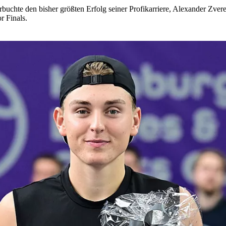
uchte den bisher größten Erfolg seiner Profikarriere, Alexander Zvere
r Finals.