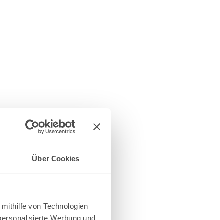
Über Cookies
 mithilfe von Technologien
personalisierte Werbung und