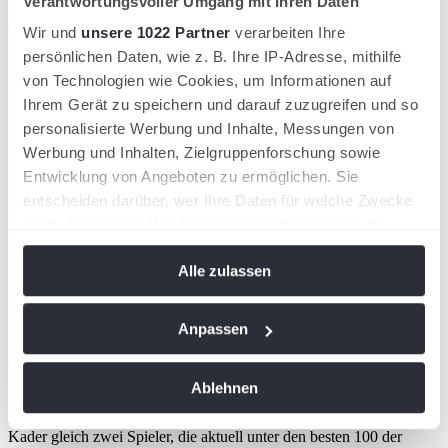
Verantwortungsvoller Umgang mit Ihren Daten
TC Augsburg Siebentisch mit großem Namen
Wir und
unsere 1022 Partner
verarbeiten Ihre
persönlichen Daten, wie z. B. Ihre IP-Adresse, mithilfe
Der TC Augsburg Siebentisch sorgt mit einem besonders
von Technologien wie Cookies, um Informationen auf
klangvollen Namen für Aufmerksamkeit: Stefanos Tsitsipas (GRE).
Der Grieche gehört seit Jahren zur erweiterten Weltspitze und ist
Ihrem Gerät zu speichern und darauf zuzugreifen und so
einer der renommiertesten Spieler, die für die kommende
personalisierte Werbung und Inhalte, Messungen von
Bundesligasaison gemeldet sind.
Werbung und Inhalten, Zielgruppenforschung sowie
Kurhaus Aachen bringt mehrere Top‑100‑Spieler an den Start
Entwicklung von Angeboten zu ermöglichen. Sie
entscheiden darüber, wer Ihre Daten für welche Zwecke
Auch Kurhaus Aachen bringt mehrere Top‑100‑Spieler an den Start.
Neben dem Argentinier Sebastian Baez steht mit Daniel Altmaier
nutzt. Sie können Ihre Einwilligung jederzeit über die
der bestplatzierte deutsche Spieler der Bundesliga bei den
Cookie-Erklärung oder durch Klicken auf das Privacy
Aachenern im Team. Mariano Navone (ARG) und Vit Kopriva
Alle zulassen
Trigger Symbol ändern oder widerrufen
(CZE) komplettieren ein Quartett, das für viel internationale
Erfahrung und Tiefe im Kader sorgt.
Davis Cup-Doppelspezialist Tim Pütz ist ebenfalls im Team
Wenn Sie es erlauben, würden wir auch gerne:
Anpassen
Kurhaus Aachen.
Informationen über Ihre geografische Lage
TSV 1860 Rosenheim setzt auf bewährte Tour‑Erfahrung
erfassen, welche bis auf einige Meter genau sein
Ablehnen
können
Der TSV 1860 Rosenheim setzt auf bewährte ATP‑Tour‑Erfahrung.
Mit Sebastian Ofner (AUT) und Cristian Garin (CHL) umfasst der
Ihr Gerät durch aktives Scannen nach
Kader gleich zwei Spieler, die aktuell unter den besten 100 der
bestimmten Merkmalen (Fingerprinting) identifizieren