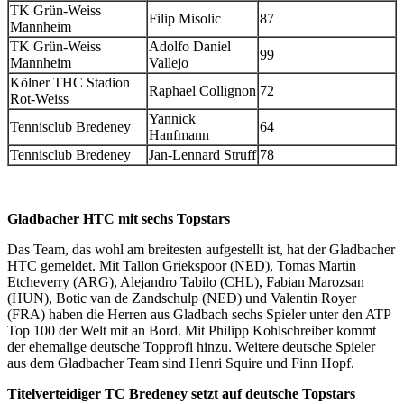
TK Grün-Weiss
Filip Misolic
87
Mannheim
TK Grün-Weiss
Adolfo Daniel
99
Mannheim
Vallejo
Kölner THC Stadion
Raphael Collignon
72
Rot-Weiss
Yannick
Tennisclub Bredeney
64
Hanfmann
Tennisclub Bredeney
Jan-Lennard Struff
78
Gladbacher HTC mit sechs Topstars
Das Team, das wohl am breitesten aufgestellt ist, hat der Gladbacher
HTC gemeldet. Mit Tallon Griekspoor (NED), Tomas Martin
Etcheverry (ARG), Alejandro Tabilo (CHL), Fabian Marozsan
(HUN), Botic van de Zandschulp (NED) und Valentin Royer
(FRA) haben die Herren aus Gladbach sechs Spieler unter den ATP
Top 100 der Welt mit an Bord. Mit Philipp Kohlschreiber kommt
der ehemalige deutsche Topprofi hinzu. Weitere deutsche Spieler
aus dem Gladbacher Team sind Henri Squire und Finn Hopf.
Titelverteidiger TC Bredeney setzt auf deutsche Topstars