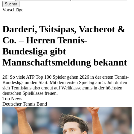
Sucher
Vorschläge
Darderi, Tsitsipas, Vacherot &
Co. – Herren Tennis-
Bundesliga gibt
Mannschaftsmeldung bekannt
26! So viele ATP Top 100 Spieler gehen 2026 in der ersten Tennis-
Bundesliga an den Start. Mit dem ersten Spieltag am 5. Juli dürfen
sich Tennisfans also erneut auf Weltklassetennis in der höchsten
deutschen Spielklasse freuen.
Top News
Deutscher Tennis Bund