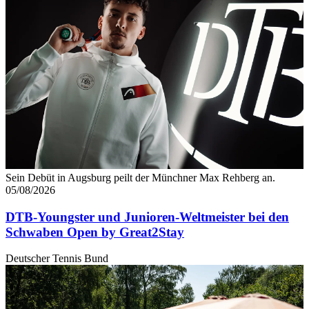
Sein Debüt in Augsburg peilt der Münchner Max Rehberg an.
05/08/2026
DTB-Youngster und Junioren-Weltmeister bei den
Schwaben Open by Great2Stay
Deutscher Tennis Bund