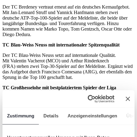
Der TC Bredeney vertraut erneut auf ein deutsches Kernaufgebot.
Mit Jan‑Lennard Struff und Yannick Hanfmann stehen zwei
deutsche ATP‑Top‑100‑Spieler auf der Meldeliste, die beide über
langjährige Bundesliga‑ und Tourerfahrung verfügen. Hinzu
kommen Namen wie Marko Topo, Tom Gentzsch, Oscar Otte oder
Diego Dedura.
TC Blau‑Weiss Neuss mit internationaler Spitzenqualität
Der TC Blau‑Weiss Neuss setzt auf internationale Qualität.
Mit Valentin Vacherot (MCO) und Arthur Rinderknech
(FRA) stehen zwei Top‑30‑Spieler auf der Meldeliste. Ergänzt wird
das Aufgebot durch Francisco Comesana (ARG), der ebenfalls den
Sprung in die Top 100 geschafft hat.
TC Großhesselohe mit bestplatziertem Spieler der Liga
Beim TC Großhesselohe befindet sich mit Luciano Darderi (ITA)
der im ATP-Ranking bestplatzierteste Spieler der Liga. Doch damit
nicht genug: Kamil Majchrzak (POL) ist die zweite feste Größe aus
den Top 60 der Weltrangliste im Aufgebot der Großhesseloher.
Zustimmung
Details
Anzeigeneinstellungen
Über
Camilo Ugo Carabelli und Thiago Agustin Tirante (beide ARG)
zählen aktuell ebenfalls zu den besten 100 Spielern der Welt.
Aus deutscher Sicht sind mit Justin Engel und Kevin Krawietz zwei
bekannte Davis Cup-Gesichter im Team.