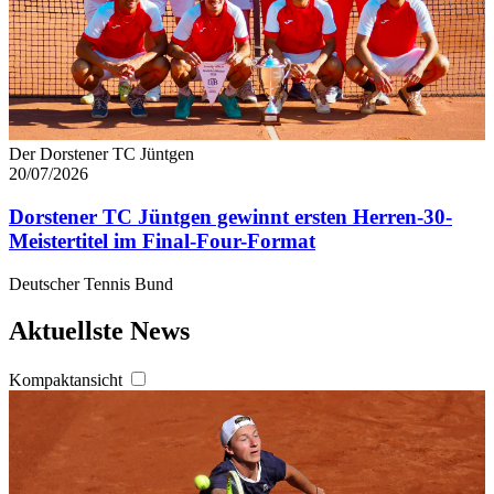
Der Dorstener TC Jüntgen
20/07/2026
Dorstener TC Jüntgen gewinnt ersten Herren-30-
Meistertitel im Final-Four-Format
Deutscher Tennis Bund
Aktuellste News
Kompaktansicht