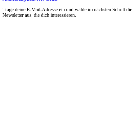
Trage deine E-Mail-Adresse ein und wähle im nächsten Schritt die
Newsletter aus, die dich interessieren.