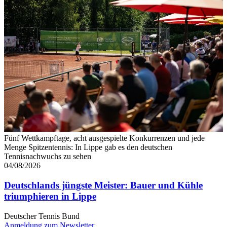
Fünf Wettkampftage, acht ausgespielte Konkurrenzen und jede
Menge Spitzentennis: In Lippe gab es den deutschen
Tennisnachwuchs zu sehen
04/08/2026
Deutschlands jüngste Meister: Bauer und Kühle
triumphieren in Lippe
Deutscher Tennis Bund
Anmeldung zum Newsletter