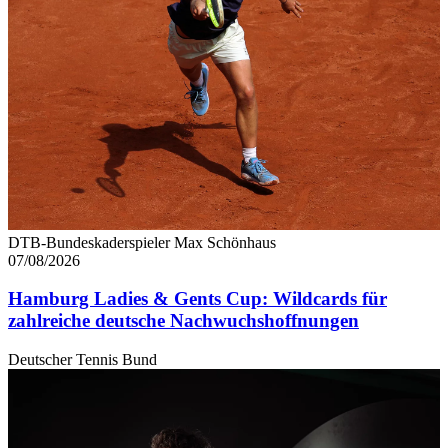
DTB-Bundeskaderspieler Max Schönhaus
07/08/2026
Hamburg Ladies & Gents Cup: Wildcards für
zahlreiche deutsche Nachwuchshoffnungen
Deutscher Tennis Bund