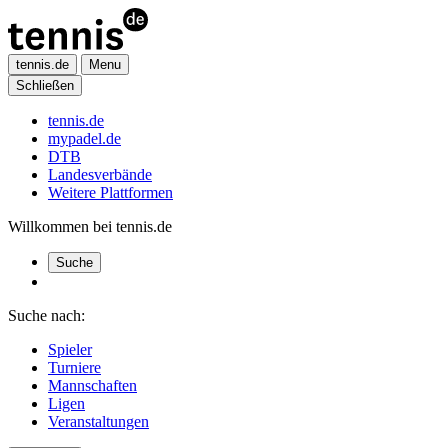
tennis.de
Menu
Schließen
tennis.de
mypadel.de
DTB
Landesverbände
Weitere Plattformen
Willkommen bei tennis.de
Suche
Suche nach:
Spieler
Turniere
Mannschaften
Ligen
Veranstaltungen