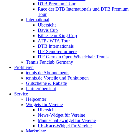
DTB Premium Tour
Race der DTB Internationals und DTB Premium
Tour
International
Übersicht
Davis Cup
Billie Jean King Cup
ATP / WTA Tour
DTB Internationals
ITF Seniorenturniere
ITF German Open Wheelchair Tennis
Tennis Fanclub Germany
Profitieren
tennis.de Abonnements
tennis.de Vorteile und Funktionen
Gutscheine & Rabatte
Partnerübersicht
Service
Helpcenter
Widgets für Vereine
Übersicht
News-Widget für Vereine
Mannschaftswidget für Vereine
LK-Race-Widget für Vereine
Marktplatz