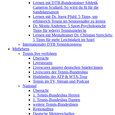
Lernen mit DTB-Bundestrainer Athletik
Cameron Scullard: So wirst du fit für die
Sandplatzsaison
Lernen mit Dr. Joerg Pfuhl: 5 Tipps, um
erfolgreich Tennis im Seniorenalter zu lernen
Dr. Moritz Anderten: 5 Sport-Psychologische
Tipps für jede(n) Tennisspieler:in
Lernen mit Mentaltrainer Dr. Christian Spreckels:
5 Tipps für mehr Leichtigkeit im Spiel
Internationaler DTB Tenniskongress
Mitfiebern
Tennis live verfolgen
Übersicht
Livestreams
Livescores unserer deutschen Spieler:innen
Livescores der Tennis-Bundesliga
Highlights der ATP & WTA-Tour
Tennis im TV, Stream und Podcast
National
Übersicht
1. Tennis-Bundesliga Herren
1. Tennis-Bundesliga Damen
weitere Tennis-Bundesligen
Regionalliga
Deutsche Meisterschaften