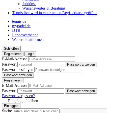
Jobbörse
Wissenswertes & Beratung
Tennis live
wird in einer neuen Registerkarte geöffnet
tennis.de
mypadel.de
DTB
Landesverbände
Weitere Plattformen
Schließen
Registrieren
Login
E-Mail-Adresse
Passwort
Passwort anzeigen
Passwort bestätigen
Passwort anzeigen
Registrieren
E-Mail-Adresse
Passwort
Passwort anzeigen
Passwort vergessen?
Eingeloggt bleiben
Einloggen
Suche