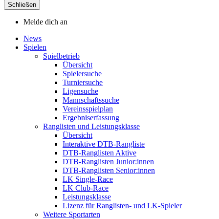
Schließen
Melde dich an
News
Spielen
Spielbetrieb
Übersicht
Spielersuche
Turniersuche
Ligensuche
Mannschaftssuche
Vereinsspielplan
Ergebniserfassung
Ranglisten und Leistungsklasse
Übersicht
Interaktive DTB-Rangliste
DTB-Ranglisten Aktive
DTB-Ranglisten Junior:innen
DTB-Ranglisten Senior:innen
LK Single-Race
LK Club-Race
Leistungsklasse
Lizenz für Ranglisten- und LK-Spieler
Weitere Sportarten