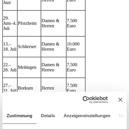
Juni
29.
Damen &
7.500
Juni–4.
Pforzheim
Herren
Euro
Juli
13.–
Damen &
10.000
Schliersee
18. Juli
Herren
Euro
22.–
Damen &
7.500
Meitingen
26. Juli
Herren
Euro
27.–
7.500
Borkum
Herren
31. Juli
Euro
29.
Waging am
7.500
Juli–2.
Herren
See
Euro
Zustimmung
Details
Anzeigeneinstellungen
Über
August