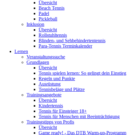
Übersicht
Beach Tennis
Padel
Pickleball
Inklusion
Übersicht
Rollstuhltennis
Blinden- und Sehbehindertentennis
Para-Tennis Terminkalender
Lernen
Veranstaltungssuche
Grundlagen
Übersicht
Tennis spielen lernen: So gelingt dein Einstieg
Regeln und Punkte
Ausrüstung
Tennisbeläge und Plätze
Trainingsangebote
Übersicht
Kindertennis
Tennis für Einsteiger 18+
Tennis für Menschen mit Beeinträchtigung
Trainingstipps von Profis
Übersicht
Game ready! - Das DTB Warm-up-Programm