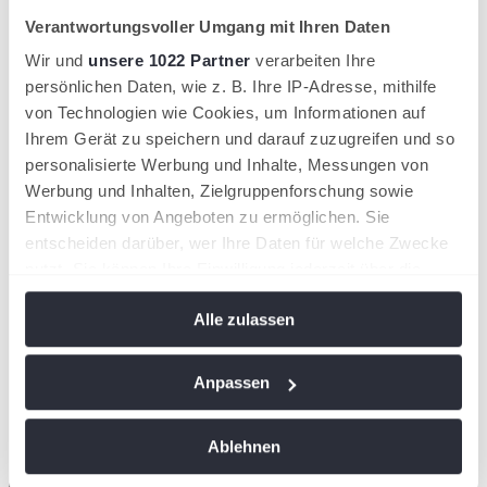
31.
17.500
Verantwortungsvoller Umgang mit Ihren Daten
Juli–2.
Weiler
Damen
Euro
August
Wir und
unsere 1022 Partner
verarbeiten Ihre
persönlichen Daten, wie z. B. Ihre IP-Adresse, mithilfe
6.–9.
Damen &
5.100
von Technologien wie Cookies, um Informationen auf
Leipzig
August
Herren
Euro
Ihrem Gerät zu speichern und darauf zuzugreifen und so
personalisierte Werbung und Inhalte, Messungen von
14.–
Werbung und Inhalten, Zielgruppenforschung sowie
7.500
16.
Oberkochen
Herren
Entwicklung von Angeboten zu ermöglichen. Sie
Euro
August
entscheiden darüber, wer Ihre Daten für welche Zwecke
nutzt. Sie können Ihre Einwilligung jederzeit über die
14.–
Cookie-Erklärung oder durch Klicken auf das Privacy
12.000
30.
Gronau
Damen
Euro
Alle zulassen
Trigger Symbol ändern oder widerrufen
August
Wenn Sie es erlauben, würden wir auch gerne:
Anpassen
21.–
Damen &
7.500
23.
Mainz
Informationen über Ihre geografische Lage
Herren
Euro
August
erfassen, welche bis auf einige Meter genau sein
Ablehnen
können
25.–
Ihr Gerät durch aktives Scannen nach