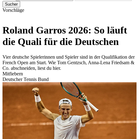
Sucher
Vorschläge
Roland Garros 2026: So läuft
die Quali für die Deutschen
Vier deutsche Spielerinnen und Spieler sind in der Qualifikation der
French Open am Start. Wie Tom Gentzsch, Anna-Lena Friedsam &
Co. abschneiden, liest du hier.
Mitfiebern
Deutscher Tennis Bund