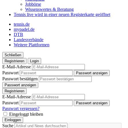
Jobbörse
Wissenswertes & Beratung
Tennis live
wird in einer neuen Registerkarte geöffnet
tennis.de
mypadel.de
DTB
Landesverbände
Weitere Plattformen
Schließen
Registrieren
Login
E-Mail-Adresse
Passwort
Passwort anzeigen
Passwort bestätigen
Passwort anzeigen
Registrieren
E-Mail-Adresse
Passwort
Passwort anzeigen
Passwort vergessen?
Eingeloggt bleiben
Einloggen
Suche