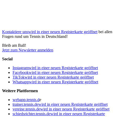
Kontaktiere uns
wird in einer neuen Registerkarte geöffnet
bei allen
Fragen rund um Tennis in Deutschland!
Bleib am Ball!
Jetzt zum Newsletter anmelden
Social
Instagram
wird in einer neuen Registerkarte geöffnet
Facebook
wird in einer neuen Registerkarte geöffnet
TikTok
wird in einer neuen Registerkarte geöffnet
Whatsapp
wird in einer neuen Registerkarte geöffnet
Weitere Plattformen
webapp.tennis.d
e
trainer.tennis.de
wird in einer neuen Registerkarte geöffnet
vereine.tennis.de
wird in einer neuen Registerkarte geöffnet
schiedsrichter.tennis.de
wird in einer neuen Registerkarte