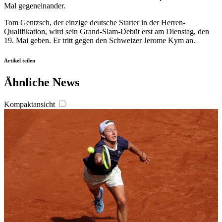
Mal gegeneinander.
Tom Gentzsch, der einzige deutsche Starter in der Herren-
Qualifikation, wird sein Grand-Slam-Debüt erst am Dienstag, den
19. Mai geben. Er tritt gegen den Schweizer Jerome Kym an.
Artikel teilen
Ähnliche News
Kompaktansicht