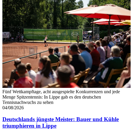
Fünf Wettkampftage, acht ausgespielte Konkurrenzen und jede
Menge Spitzentennis: In Lippe gab es den deutschen
Tennisnachwuchs zu sehen
04/08/2026
Deutschlands jüngste Meister: Bauer und Kühle
triumphieren in Lippe