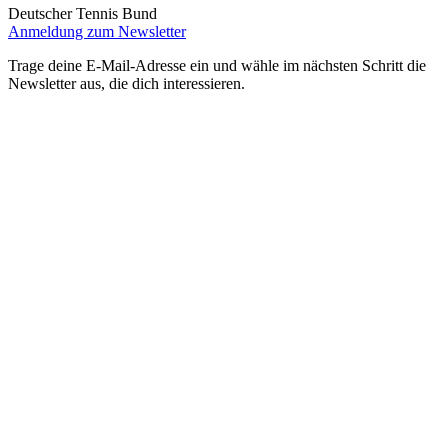
Deutscher Tennis Bund
Anmeldung zum Newsletter
Trage deine E-Mail-Adresse ein und wähle im nächsten Schritt die
Newsletter aus, die dich interessieren.