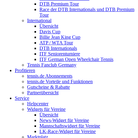
DTB Premium Tour
Race der DTB Internationals und DTB Premium
Tour
International
Übersicht
Davis Cup
Billie Jean King Cup
ATP / WTA Tour
DTB Internationals
ITF Seniorenturniere
ITF German Open Wheelchair Tennis
Tennis Fanclub Germany
Profitieren
tennis.de Abonnements
tennis.de Vorteile und Funktionen
Gutscheine & Rabatte
Partnerübersicht
Service
Helpcenter
Widgets für Vereine
Übersicht
News-Widget für Vereine
Mannschaftswidget für Vereine
LK-Race-Widget für Vereine
Marktplatz