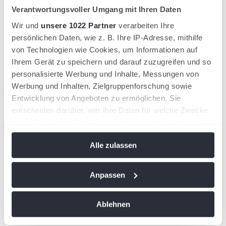
Während Akugue und Friedsam nun einen Tag spielfrei haben,
Verantwortungsvoller Umgang mit Ihren Daten
bestreitet Tom Gentzsch sein erstes Match überhaupt in Paris. Gegen
19 Uhr trifft er zum zweiten Mal in seiner Karriere auf den
Wir und
unsere 1022 Partner
verarbeiten Ihre
Schweizer Jerome Kym. Aktuell trennen die beiden 26
persönlichen Daten, wie z. B. Ihre IP-Adresse, mithilfe
Weltranglisten-Plätze. Kym wird auf Rang 193 geführt, Gentzsch
belegt Platz 193. Die erste Partie fand auf Future-Niveau 2024 in
von Technologien wie Cookies, um Informationen auf
Villach statt. Dort setzte sich Kym mit 6:1, 6:4 durch.
Ihrem Gerät zu speichern und darauf zuzugreifen und so
personalisierte Werbung und Inhalte, Messungen von
Werbung und Inhalten, Zielgruppenforschung sowie
Cookie benötigt
Entwicklung von Angeboten zu ermöglichen. Sie
Bitte erlauben Sie Cookies, um diesen Bereich zu sehen.
entscheiden darüber, wer Ihre Daten für welche Zwecke
nutzt. Sie können Ihre Einwilligung jederzeit über die
Cookie-Zustimmung
Cookie-Erklärung oder durch Klicken auf das Privacy
Alle zulassen
Trigger Symbol ändern oder widerrufen
Wenn Sie es erlauben, würden wir auch gerne:
Anpassen
Informationen über Ihre geografische Lage
erfassen, welche bis auf einige Meter genau sein
Ablehnen
können
Ihr Gerät durch aktives Scannen nach