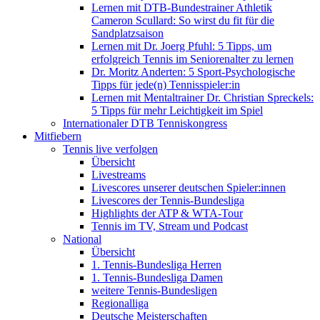
Lernen mit DTB-Bundestrainer Athletik
Cameron Scullard: So wirst du fit für die
Sandplatzsaison
Lernen mit Dr. Joerg Pfuhl: 5 Tipps, um
erfolgreich Tennis im Seniorenalter zu lernen
Dr. Moritz Anderten: 5 Sport-Psychologische
Tipps für jede(n) Tennisspieler:in
Lernen mit Mentaltrainer Dr. Christian Spreckels:
5 Tipps für mehr Leichtigkeit im Spiel
Internationaler DTB Tenniskongress
Mitfiebern
Tennis live verfolgen
Übersicht
Livestreams
Livescores unserer deutschen Spieler:innen
Livescores der Tennis-Bundesliga
Highlights der ATP & WTA-Tour
Tennis im TV, Stream und Podcast
National
Übersicht
1. Tennis-Bundesliga Herren
1. Tennis-Bundesliga Damen
weitere Tennis-Bundesligen
Regionalliga
Deutsche Meisterschaften