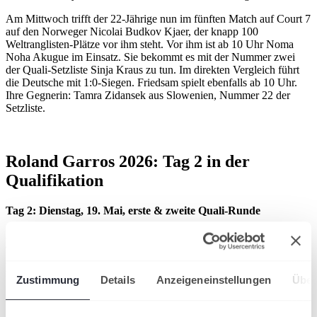
Am Mittwoch trifft der 22-Jährige nun im fünften Match auf Court 7
auf den Norweger Nicolai Budkov Kjaer, der knapp 100
Weltranglisten-Plätze vor ihm steht. Vor ihm ist ab 10 Uhr Noma
Noha Akugue im Einsatz. Sie bekommt es mit der Nummer zwei
der Quali-Setzliste Sinja Kraus zu tun. Im direkten Vergleich führt
die Deutsche mit 1:0-Siegen. Friedsam spielt ebenfalls ab 10 Uhr.
Ihre Gegnerin: Tamra Zidansek aus Slowenien, Nummer 22 der
Setzliste.
Roland Garros 2026: Tag 2 in der
Qualifikation
Tag 2: Dienstag, 19. Mai, erste & zweite Quali-Runde
Zwei spannende Partien der deutschen Starter:innen haben die
Qualifikation im Stade Roland Garros eingeleitet. In ihrem ersten
Aufeinandertreffen setzte sich Anna-Lena Friedsam in drei Sätzen
mit 7:5, 2:6, 6:2 gegen ihre Landsfrau Mona Barthel durch. Auch
Zustimmung
Details
Anzeigeneinstellungen
Über
Noma Noha Akugue war erfolgreich und zog mit einem 7:5, 7:6-
Sieg über Tatiana Prozorova durch.