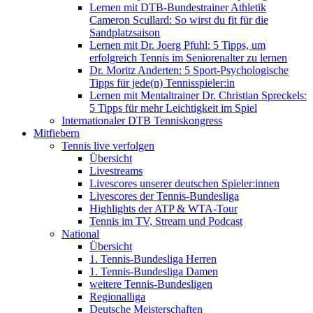
Lernen mit DTB-Bundestrainer Athletik
Cameron Scullard: So wirst du fit für die
Sandplatzsaison
Lernen mit Dr. Joerg Pfuhl: 5 Tipps, um
erfolgreich Tennis im Seniorenalter zu lernen
Dr. Moritz Anderten: 5 Sport-Psychologische
Tipps für jede(n) Tennisspieler:in
Lernen mit Mentaltrainer Dr. Christian Spreckels:
5 Tipps für mehr Leichtigkeit im Spiel
Internationaler DTB Tenniskongress
Mitfiebern
Tennis live verfolgen
Übersicht
Livestreams
Livescores unserer deutschen Spieler:innen
Livescores der Tennis-Bundesliga
Highlights der ATP & WTA-Tour
Tennis im TV, Stream und Podcast
National
Übersicht
1. Tennis-Bundesliga Herren
1. Tennis-Bundesliga Damen
weitere Tennis-Bundesligen
Regionalliga
Deutsche Meisterschaften