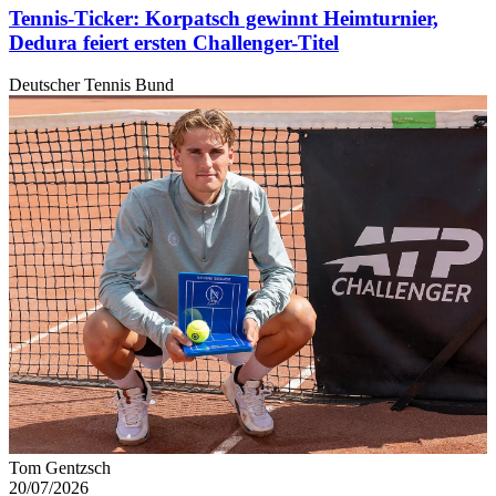
haben oder die sie im Rahmen Ihrer Nutzung der Dienste
Tennis-Ticker: Korpatsch gewinnt Heimturnier,
gesammelt haben. Die
Cookie-Einstellungen
können
Dedura feiert ersten Challenger-Titel
jederzeit über den Link im Footer aufgerufen und
Deutscher Tennis Bund
angepasst werden.
Tom Gentzsch
20/07/2026