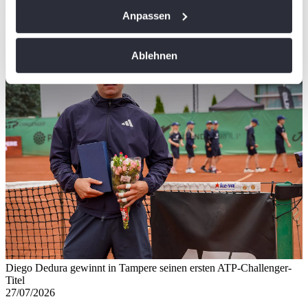
Finale, Niemeier feiert ersten Titel seit vier Jahren
Wenn Sie es erlauben, würden wir auch gerne:
Anpassen
Informationen über Ihre geografische Lage
Deutscher Tennis Bund
erfassen, welche bis auf einige Meter genau sein
Ablehnen
können
Ihr Gerät durch aktives Scannen nach
bestimmten Merkmalen (Fingerprinting) identifizieren
Erfahren Sie mehr darüber, wie Ihre persönlichen Daten
verarbeitet werden, und legen Sie Ihre Präferenzen im
Abschnitt Einzelheiten
fest.
Wir verwenden Cookies, um Inhalte und Anzeigen zu
personalisieren, Funktionen für soziale Medien anbieten
zu können und die Zugriffe auf unsere Website zu
analysieren. Außerdem geben wir Informationen zu Ihrer
Verwendung unserer Website an unsere Partner für
soziale Medien, Werbung und Analysen weiter. Unsere
Diego Dedura gewinnt in Tampere seinen ersten ATP-Challenger-
Partner führen diese Informationen möglicherweise mit
Titel
27/07/2026
weiteren Daten zusammen, die Sie ihnen bereitgestellt