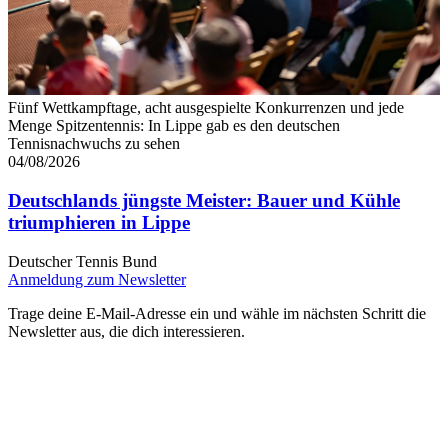
Fünf Wettkampftage, acht ausgespielte Konkurrenzen und jede
Menge Spitzentennis: In Lippe gab es den deutschen
Tennisnachwuchs zu sehen
04/08/2026
Deutschlands jüngste Meister: Bauer und Kühle
triumphieren in Lippe
Deutscher Tennis Bund
Anmeldung zum Newsletter
Trage deine E-Mail-Adresse ein und wähle im nächsten Schritt die
Newsletter aus, die dich interessieren.