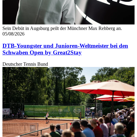
Sein Debüt in Augsburg peilt der Münchner Max Rehberg an.
05/08/2026
DTB-Youngster und Junioren-Weltmeister bei den
Schwaben Open by Great2Stay
Deutscher Tennis Bund