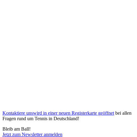
Kontaktiere uns
wird in einer neuen Registerkarte geöffnet
bei allen
Fragen rund um Tennis in Deutschland!
Bleib am Ball!
Jetzt zum Newsletter anmelden