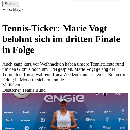
Sucher
Vorschläge
Tennis-Ticker: Marie Vogt
belohnt sich im dritten Finale
in Folge
Auch ganz kurz vor Weihnachten haben unsere Tennistalente rund
um den Globus noch um Titel gespielt. Marie Vogt gelang der
Triumph in Lima, während Luca Wiedenmann sich einen Runner-up
Erfolg in Monastir sichern konnte.
Mitfiebern
Deutscher Tennis Bund