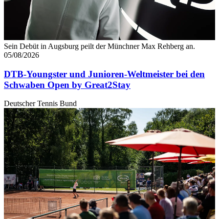
Sein Debüt in Augsburg peilt der Münchner Max Rehberg an.
05/08/2026
DTB-Youngster und Junioren-Weltmeister bei den
Schwaben Open by Great2Stay
Deutscher Tennis Bund