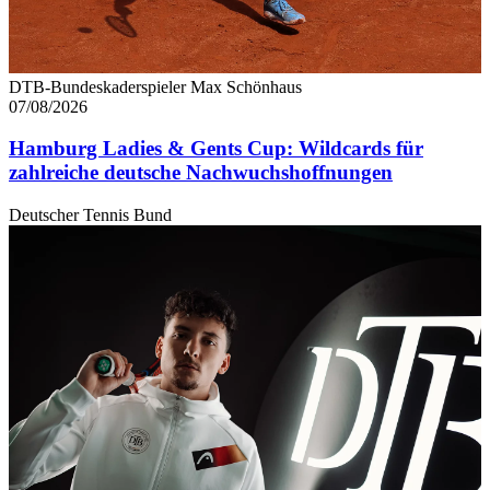
DTB-Bundeskaderspieler Max Schönhaus
07/08/2026
Hamburg Ladies & Gents Cup: Wildcards für
zahlreiche deutsche Nachwuchshoffnungen
Deutscher Tennis Bund