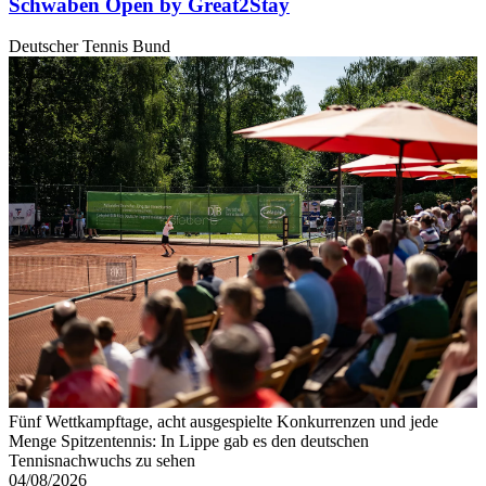
Schwaben Open by Great2Stay
Deutscher Tennis Bund
Fünf Wettkampftage, acht ausgespielte Konkurrenzen und jede
Menge Spitzentennis: In Lippe gab es den deutschen
Tennisnachwuchs zu sehen
04/08/2026