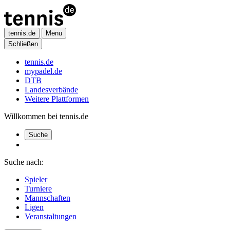
tennis.de
Menu
Schließen
tennis.de
mypadel.de
DTB
Landesverbände
Weitere Plattformen
Willkommen bei tennis.de
Suche
Suche nach:
Spieler
Turniere
Mannschaften
Ligen
Veranstaltungen