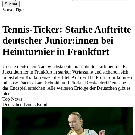
Sucher
Vorschläge
Tennis-Ticker: Starke Auftritte
deutscher Junior:innen bei
Heimturnier in Frankfurt
Unsere deutschen Nachwuchstalente präsentierten sich beim ITF-
Jugendturnier in Frankfurt in starker Verfassung und sicherten sich
in fast allen Konkurrenzen die Titel. Auf der ITF Profi Tour konnten
mit Josy Daems, Lara Schmidt und Florian Broska drei Deutsche
das Endspiel erreichen. Alle weiteren Erfolge der Deutschen gibt es
hier.
Top News
Deutscher Tennis Bund