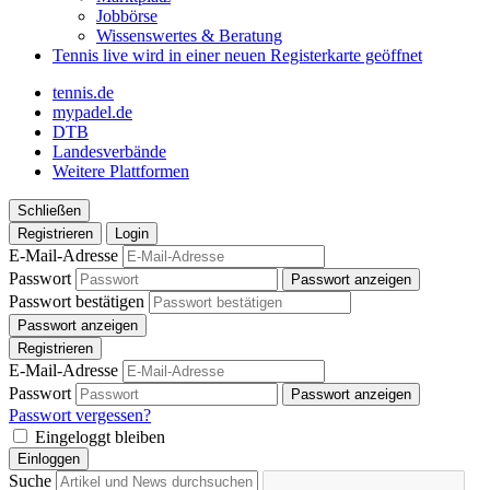
Jobbörse
Wissenswertes & Beratung
Tennis live
wird in einer neuen Registerkarte geöffnet
tennis.de
mypadel.de
DTB
Landesverbände
Weitere Plattformen
Schließen
Registrieren
Login
E-Mail-Adresse
Passwort
Passwort anzeigen
Passwort bestätigen
Passwort anzeigen
Registrieren
E-Mail-Adresse
Passwort
Passwort anzeigen
Passwort vergessen?
Eingeloggt bleiben
Einloggen
Suche