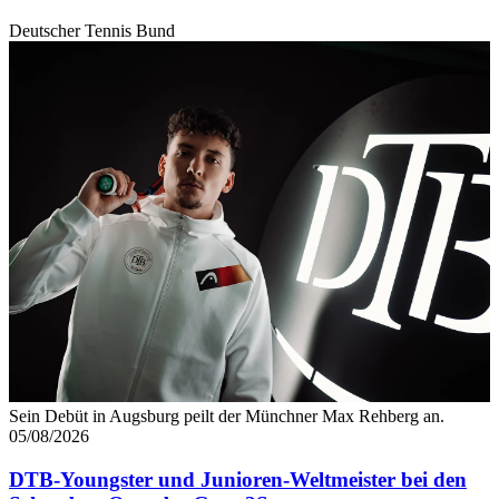
haben oder die sie im Rahmen Ihrer Nutzung der Dienste
Deutscher Tennis Bund
gesammelt haben. Die
Cookie-Einstellungen
können
jederzeit über den Link im Footer aufgerufen und
angepasst werden.
Sein Debüt in Augsburg peilt der Münchner Max Rehberg an.
05/08/2026
DTB-Youngster und Junioren-Weltmeister bei den