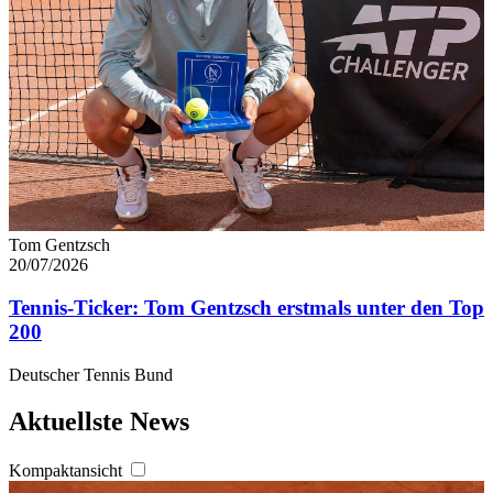
Tom Gentzsch
20/07/2026
Tennis-Ticker: Tom Gentzsch erstmals unter den Top
200
Deutscher Tennis Bund
Aktuellste News
Kompaktansicht