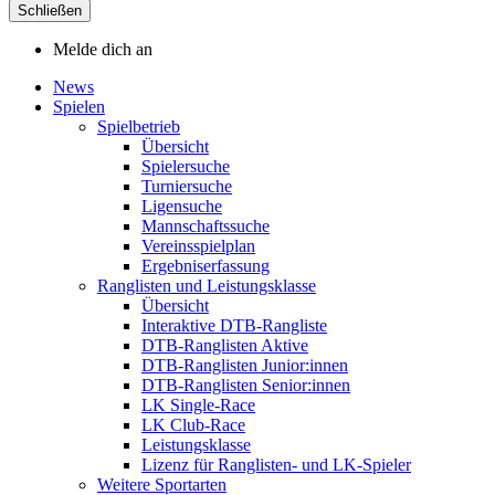
Schließen
Melde dich an
News
Spielen
Spielbetrieb
Übersicht
Spielersuche
Turniersuche
Ligensuche
Mannschaftssuche
Vereinsspielplan
Ergebniserfassung
Ranglisten und Leistungsklasse
Übersicht
Interaktive DTB-Rangliste
DTB-Ranglisten Aktive
DTB-Ranglisten Junior:innen
DTB-Ranglisten Senior:innen
LK Single-Race
LK Club-Race
Leistungsklasse
Lizenz für Ranglisten- und LK-Spieler
Weitere Sportarten