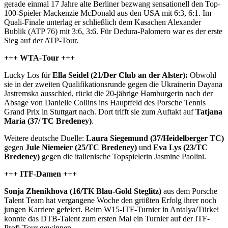
gerade einmal 17 Jahre alte Berliner bezwang sensationell den Top-
100-Spieler Mackenzie McDonald aus den USA mit 6:3, 6:1. Im
Quali-Finale unterlag er schließlich dem Kasachen Alexander
Bublik (ATP 76) mit 3:6, 3:6. Für Dedura-Palomero war es der erste
Sieg auf der ATP-Tour.
+++ WTA-Tour +++
Lucky Los für
Ella Seidel (21/Der Club an der Alster):
Obwohl
sie in der zweiten Qualifikationsrunde gegen die Ukrainerin Dayana
Jastremska ausschied, rückt die 20-jährige Hamburgerin nach der
Absage von Danielle Collins ins Hauptfeld des Porsche Tennis
Grand Prix in Stuttgart nach. Dort trifft sie zum Auftakt auf
Tatjana
Maria (37/ TC Bredeney)
.
Weitere deutsche Duelle:
Laura Siegemund (37/Heidelberger TC)
gegen
Jule Niemeier (25/TC Bredeney)
und
Eva Lys (23/TC
Bredeney)
gegen die italienische Topspielerin Jasmine Paolini.
+++ ITF-Damen +++
Sonja Zhenikhova (16/TK Blau-Gold Steglitz)
aus dem Porsche
Talent Team hat vergangene Woche den größten Erfolg ihrer noch
jungen Karriere gefeiert. Beim W15-ITF-Turnier in Antalya/Türkei
konnte das DTB-Talent zum ersten Mal ein Turnier auf der ITF-
Profi-Tour gewinnen.