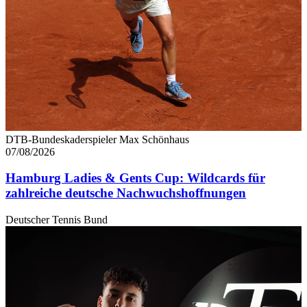
DTB-Bundeskaderspieler Max Schönhaus
07/08/2026
Hamburg Ladies & Gents Cup: Wildcards für
zahlreiche deutsche Nachwuchshoffnungen
Deutscher Tennis Bund