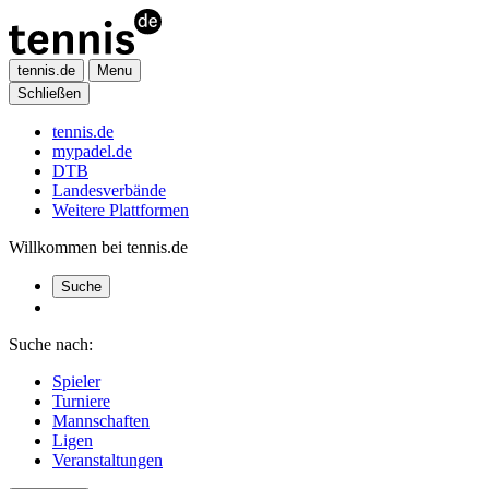
tennis.de
Menu
Schließen
tennis.de
mypadel.de
DTB
Landesverbände
Weitere Plattformen
Willkommen bei tennis.de
Suche
Suche nach:
Spieler
Turniere
Mannschaften
Ligen
Veranstaltungen