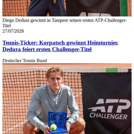
Diego Dedura gewinnt in Tampere seinen ersten ATP-Challenger-
Titel
27/07/2026
Tennis-Ticker: Korpatsch gewinnt Heimturnier,
Dedura feiert ersten Challenger-Titel
Deutscher Tennis Bund