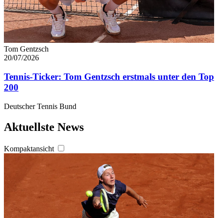
Tom Gentzsch
20/07/2026
Tennis-Ticker: Tom Gentzsch erstmals unter den Top
200
Deutscher Tennis Bund
Aktuellste News
Kompaktansicht