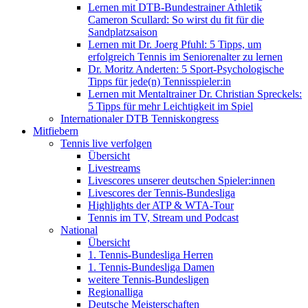
Lernen mit DTB-Bundestrainer Athletik
Cameron Scullard: So wirst du fit für die
Sandplatzsaison
Lernen mit Dr. Joerg Pfuhl: 5 Tipps, um
erfolgreich Tennis im Seniorenalter zu lernen
Dr. Moritz Anderten: 5 Sport-Psychologische
Tipps für jede(n) Tennisspieler:in
Lernen mit Mentaltrainer Dr. Christian Spreckels:
5 Tipps für mehr Leichtigkeit im Spiel
Internationaler DTB Tenniskongress
Mitfiebern
Tennis live verfolgen
Übersicht
Livestreams
Livescores unserer deutschen Spieler:innen
Livescores der Tennis-Bundesliga
Highlights der ATP & WTA-Tour
Tennis im TV, Stream und Podcast
National
Übersicht
1. Tennis-Bundesliga Herren
1. Tennis-Bundesliga Damen
weitere Tennis-Bundesligen
Regionalliga
Deutsche Meisterschaften