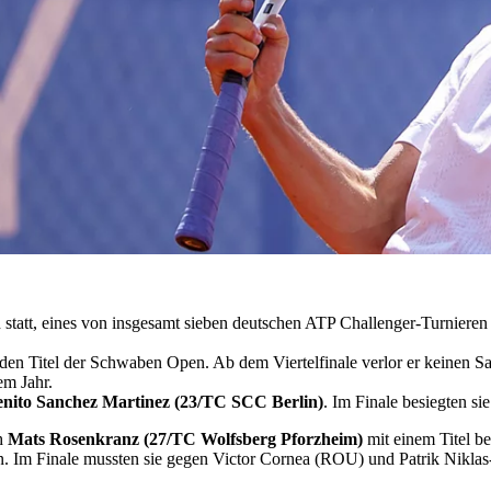
att, eines von insgesamt sieben deutschen ATP Challenger-Turnieren i
den Titel der Schwaben Open. Ab dem Viertelfinale verlor er keinen Sa
em Jahr.
nito Sanchez Martinez (23/TC SCC Berlin)
. Im Finale besiegten si
ch
Mats Rosenkranz (27/TC Wolfsberg Pforzheim)
mit einem Titel b
. Im Finale mussten sie gegen Victor Cornea (ROU) und Patrik Niklas-