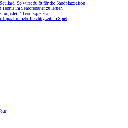
llard: So wirst du fit für die Sandplatzsaison
h Tennis im Seniorenalter zu lernen
für jede(n) Tennisspieler:in
5 Tipps für mehr Leichtigkeit im Spiel
Tour