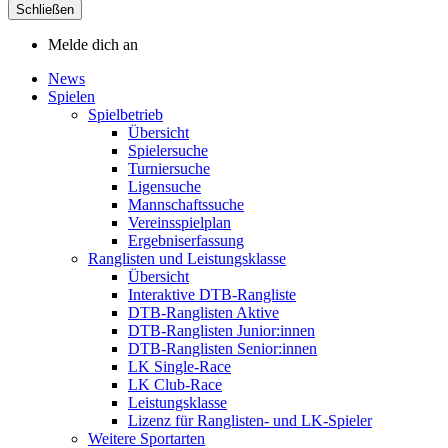
Schließen
Melde dich an
News
Spielen
Spielbetrieb
Übersicht
Spielersuche
Turniersuche
Ligensuche
Mannschaftssuche
Vereinsspielplan
Ergebniserfassung
Ranglisten und Leistungsklasse
Übersicht
Interaktive DTB-Rangliste
DTB-Ranglisten Aktive
DTB-Ranglisten Junior:innen
DTB-Ranglisten Senior:innen
LK Single-Race
LK Club-Race
Leistungsklasse
Lizenz für Ranglisten- und LK-Spieler
Weitere Sportarten