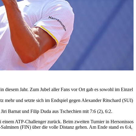
n diesem Jahr. Zum Jubel aller Fans vor Ort gab es sowohl im Einzel
tz mehr und setzte sich im Endspiel gegen Alexander Ritschard (SUI)
e Jiri Barnat und Filip Duda aus Tschechien mit 7:6 (2), 6:2.
ei einem ATP-Challenger zurück. Beim zweiten Turnier in Hersonissos
Salminen (FIN) über die volle Distanz gehen. Am Ende stand es 6:4,