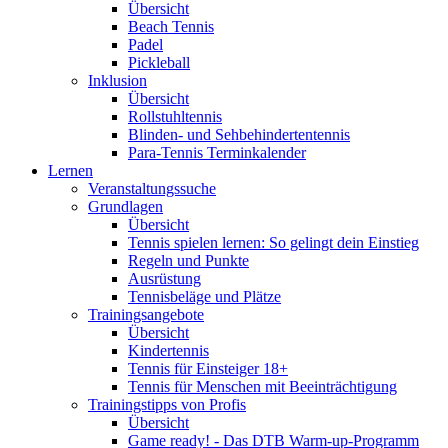
Übersicht
Beach Tennis
Padel
Pickleball
Inklusion
Übersicht
Rollstuhltennis
Blinden- und Sehbehindertentennis
Para-Tennis Terminkalender
Lernen
Veranstaltungssuche
Grundlagen
Übersicht
Tennis spielen lernen: So gelingt dein Einstieg
Regeln und Punkte
Ausrüstung
Tennisbeläge und Plätze
Trainingsangebote
Übersicht
Kindertennis
Tennis für Einsteiger 18+
Tennis für Menschen mit Beeinträchtigung
Trainingstipps von Profis
Übersicht
Game ready! - Das DTB Warm-up-Programm