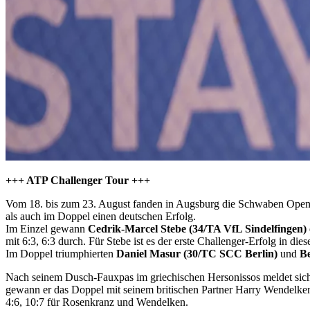
+++ ATP Challenger Tour +++
Vom 18. bis zum 23. August fanden in Augsburg die Schwaben Open st
als auch im Doppel einen deutschen Erfolg.
Im Einzel gewann
Cedrik-Marcel Stebe (34/TA VfL Sindelfingen)
mit 6:3, 6:3 durch. Für Stebe ist es der erste Challenger-Erfolg in dies
Im Doppel triumphierten
Daniel Masur (30/TC SCC Berlin)
und
Be
Nach seinem Dusch-Fauxpas im griechischen Hersonissos meldet si
gewann er das Doppel mit seinem britischen Partner Harry Wendelken
4:6, 10:7 für Rosenkranz und Wendelken.