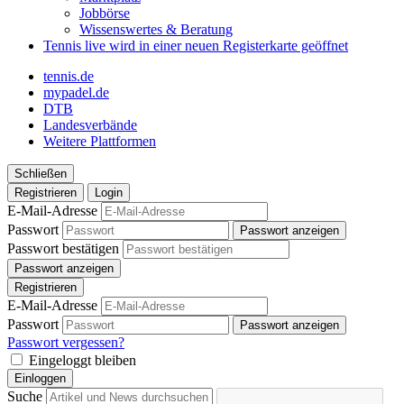
Jobbörse
Wissenswertes & Beratung
Tennis live
wird in einer neuen Registerkarte geöffnet
tennis.de
mypadel.de
DTB
Landesverbände
Weitere Plattformen
Schließen
Registrieren
Login
E-Mail-Adresse
Passwort
Passwort anzeigen
Passwort bestätigen
Passwort anzeigen
Registrieren
E-Mail-Adresse
Passwort
Passwort anzeigen
Passwort vergessen?
Eingeloggt bleiben
Einloggen
Suche