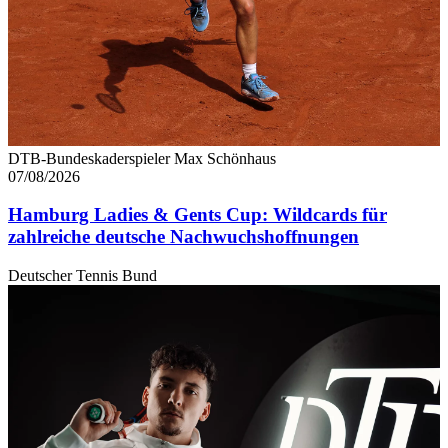
DTB-Bundeskaderspieler Max Schönhaus
07/08/2026
Hamburg Ladies & Gents Cup: Wildcards für
zahlreiche deutsche Nachwuchshoffnungen
Deutscher Tennis Bund