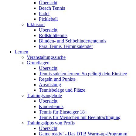
Übersicht
Beach Tennis
Padel
Pickleball
Inklusion
Übersicht
Rollstuhltennis
Blinden- und Sehbehindertentennis
Para-Tennis Terminkalender
Lernen
Veranstaltungssuche
Grundlagen
Übersicht
Tennis spielen lernen: So gelingt dein Einstieg
Regeln und Punkte
Ausrüstung
Tennisbeläge und Plätze
Trainingsangebote
Übersicht
Kindertennis
Tennis für Einsteiger 18+
Tennis für Menschen mit Beeinträchtigung
Trainingstipps von Profis
Übersicht
Game ready! - Das DTB Warm-up-Programm