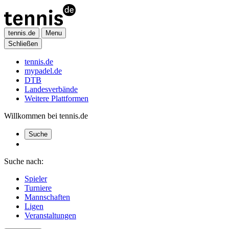
tennis.de
Menu
Schließen
tennis.de
mypadel.de
DTB
Landesverbände
Weitere Plattformen
Willkommen bei tennis.de
Suche
Suche nach:
Spieler
Turniere
Mannschaften
Ligen
Veranstaltungen