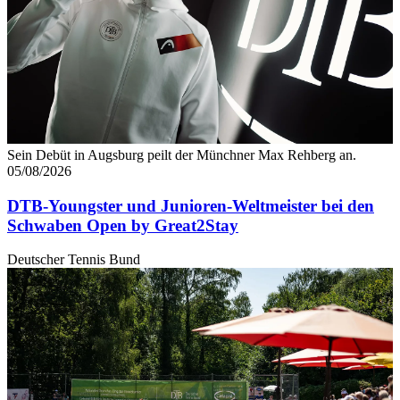
Sein Debüt in Augsburg peilt der Münchner Max Rehberg an.
05/08/2026
DTB-Youngster und Junioren-Weltmeister bei den
Schwaben Open by Great2Stay
Deutscher Tennis Bund