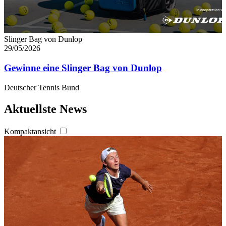
Slinger Bag von Dunlop
29/05/2026
Gewinne eine Slinger Bag von Dunlop
Deutscher Tennis Bund
Aktuellste News
Kompaktansicht