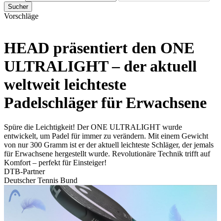
Sucher
Vorschläge
HEAD präsentiert den ONE
ULTRALIGHT – der aktuell
weltweit leichteste
Padelschläger für Erwachsene
Spüre die Leichtigkeit! Der ONE ULTRALIGHT wurde
entwickelt, um Padel für immer zu verändern. Mit einem Gewicht
von nur 300 Gramm ist er der aktuell leichteste Schläger, der jemals
für Erwachsene hergestellt wurde. Revolutionäre Technik trifft auf
Komfort – perfekt für Einsteiger!
DTB-Partner
Deutscher Tennis Bund