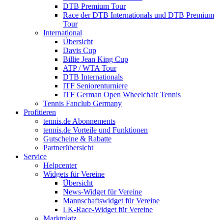
DTB Premium Tour
Race der DTB Internationals und DTB Premium
Tour
International
Übersicht
Davis Cup
Billie Jean King Cup
ATP / WTA Tour
DTB Internationals
ITF Seniorenturniere
ITF German Open Wheelchair Tennis
Tennis Fanclub Germany
Profitieren
tennis.de Abonnements
tennis.de Vorteile und Funktionen
Gutscheine & Rabatte
Partnerübersicht
Service
Helpcenter
Widgets für Vereine
Übersicht
News-Widget für Vereine
Mannschaftswidget für Vereine
LK-Race-Widget für Vereine
Marktplatz