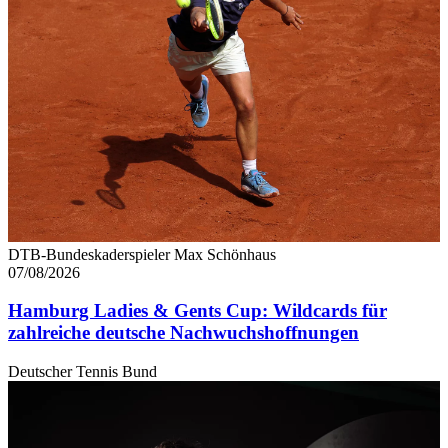
DTB-Bundeskaderspieler Max Schönhaus
07/08/2026
Hamburg Ladies & Gents Cup: Wildcards für
zahlreiche deutsche Nachwuchshoffnungen
Deutscher Tennis Bund