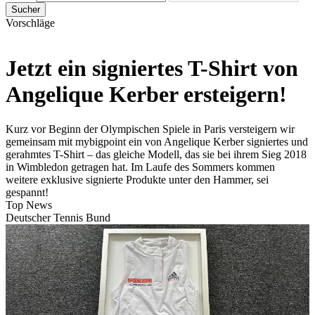
Sucher
Vorschläge
Jetzt ein signiertes T-Shirt von
Angelique Kerber ersteigern!
Kurz vor Beginn der Olympischen Spiele in Paris versteigern wir
gemeinsam mit mybigpoint ein von Angelique Kerber signiertes und
gerahmtes T-Shirt – das gleiche Modell, das sie bei ihrem Sieg 2018
in Wimbledon getragen hat. Im Laufe des Sommers kommen
weitere exklusive signierte Produkte unter den Hammer, sei
gespannt!
Top News
Deutscher Tennis Bund