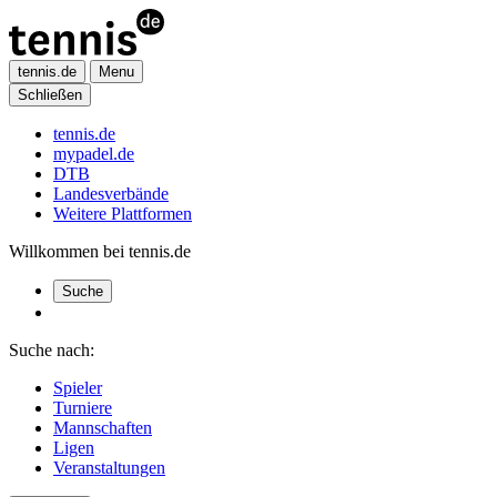
tennis.de
Menu
Schließen
tennis.de
mypadel.de
DTB
Landesverbände
Weitere Plattformen
Willkommen bei tennis.de
Suche
Suche nach:
Spieler
Turniere
Mannschaften
Ligen
Veranstaltungen