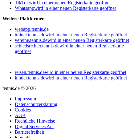
TikTok
wird in einer neuen Registerkarte geöffnet
Whatsapp
wird in einer neuen Registerkarte geöffnet
Weitere Plattformen
webapp.tennis.d
e
trainer.tennis.de
wird in einer neuen Registerkarte geöffnet
vereine.tennis.de
wird in einer neuen Registerkarte geöffnet
schiedsrichter.tennis.de
wird in einer neuen Registerkarte
geöffnet
reisen.tennis.de
wird in einer neuen Registerkarte geöffnet
kinder.tennis.de
wird in einer neuen Registerkarte geöffnet
tennis.de © 2026
Impressum
Datenschutzerklärung
Cookies
AGB
Rechtliche Hinweise
Digital Services Act
Barrierefreiheit
Kontakt