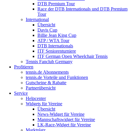
DTB Premium Tour
Race der DTB Internationals und DTB Premium
Tour
International
Übersicht
Davis Cup
Billie Jean King Cup
ATP / WTA Tour
DTB Internationals
ITF Seniorenturniere
ITF German Open Wheelchair Tennis
Tennis Fanclub Germany
Profitieren
tennis.de Abonnements
tennis.de Vorteile und Funktionen
Gutscheine & Rabatte
Partnerübersicht
Service
Helpcenter
Widgets für Vereine
Übersicht
News-Widget für Vereine
Mannschaftswidget für Vereine
LK-Race-Widget für Vereine
Marktplatz