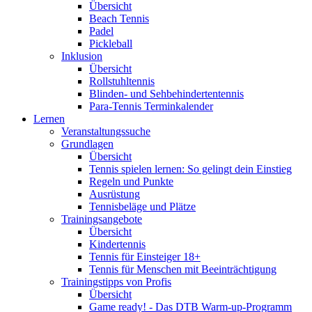
Übersicht
Beach Tennis
Padel
Pickleball
Inklusion
Übersicht
Rollstuhltennis
Blinden- und Sehbehindertentennis
Para-Tennis Terminkalender
Lernen
Veranstaltungssuche
Grundlagen
Übersicht
Tennis spielen lernen: So gelingt dein Einstieg
Regeln und Punkte
Ausrüstung
Tennisbeläge und Plätze
Trainingsangebote
Übersicht
Kindertennis
Tennis für Einsteiger 18+
Tennis für Menschen mit Beeinträchtigung
Trainingstipps von Profis
Übersicht
Game ready! - Das DTB Warm-up-Programm