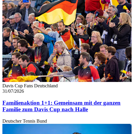
personalisieren, Funktionen für soziale Medien anbieten
zu können und die Zugriffe auf unsere Website zu
analysieren. Außerdem geben wir Informationen zu Ihrer
Verwendung unserer Website an unsere Partner für
soziale Medien, Werbung und Analysen weiter. Unsere
Partner führen diese Informationen möglicherweise mit
weiteren Daten zusammen, die Sie ihnen bereitgestellt
haben oder die sie im Rahmen Ihrer Nutzung der Dienste
gesammelt haben. Die
Cookie-Einstellungen
können
jederzeit über den Link im Footer aufgerufen und
angepasst werden.
Davis Cup Fans Deutschland
31/07/2026
Familienaktion 1+1: Gemeinsam mit der ganzen
Familie zum Davis Cup nach Halle
Deutscher Tennis Bund