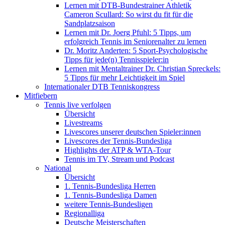
Lernen mit DTB-Bundestrainer Athletik
Cameron Scullard: So wirst du fit für die
Sandplatzsaison
Lernen mit Dr. Joerg Pfuhl: 5 Tipps, um
erfolgreich Tennis im Seniorenalter zu lernen
Dr. Moritz Anderten: 5 Sport-Psychologische
Tipps für jede(n) Tennisspieler:in
Lernen mit Mentaltrainer Dr. Christian Spreckels:
5 Tipps für mehr Leichtigkeit im Spiel
Internationaler DTB Tenniskongress
Mitfiebern
Tennis live verfolgen
Übersicht
Livestreams
Livescores unserer deutschen Spieler:innen
Livescores der Tennis-Bundesliga
Highlights der ATP & WTA-Tour
Tennis im TV, Stream und Podcast
National
Übersicht
1. Tennis-Bundesliga Herren
1. Tennis-Bundesliga Damen
weitere Tennis-Bundesligen
Regionalliga
Deutsche Meisterschaften