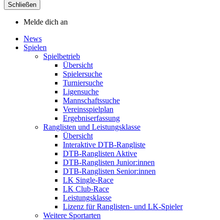
Schließen
Melde dich an
News
Spielen
Spielbetrieb
Übersicht
Spielersuche
Turniersuche
Ligensuche
Mannschaftssuche
Vereinsspielplan
Ergebniserfassung
Ranglisten und Leistungsklasse
Übersicht
Interaktive DTB-Rangliste
DTB-Ranglisten Aktive
DTB-Ranglisten Junior:innen
DTB-Ranglisten Senior:innen
LK Single-Race
LK Club-Race
Leistungsklasse
Lizenz für Ranglisten- und LK-Spieler
Weitere Sportarten