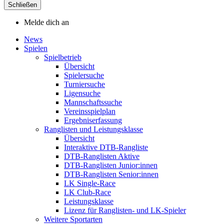
Schließen
Melde dich an
News
Spielen
Spielbetrieb
Übersicht
Spielersuche
Turniersuche
Ligensuche
Mannschaftssuche
Vereinsspielplan
Ergebniserfassung
Ranglisten und Leistungsklasse
Übersicht
Interaktive DTB-Rangliste
DTB-Ranglisten Aktive
DTB-Ranglisten Junior:innen
DTB-Ranglisten Senior:innen
LK Single-Race
LK Club-Race
Leistungsklasse
Lizenz für Ranglisten- und LK-Spieler
Weitere Sportarten