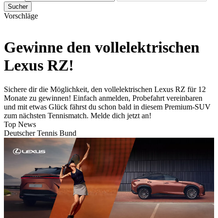
Sucher
Vorschläge
Gewinne den vollelektrischen
Lexus RZ!
Sichere dir die Möglichkeit, den vollelektrischen Lexus RZ für 12
Monate zu gewinnen! Einfach anmelden, Probefahrt vereinbaren
und mit etwas Glück fährst du schon bald in diesem Premium-SUV
zum nächsten Tennismatch. Melde dich jetzt an!
Top News
Deutscher Tennis Bund