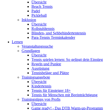
Übersicht
Beach Tennis
Padel
Pickleball
Inklusion
Übersicht
Rollstuhltennis
Blinden- und Sehbehindertentennis
Para-Tennis Terminkalender
Lernen
Veranstaltungssuche
Grundlagen
Übersicht
Tennis spielen lernen: So gelingt dein Einstieg
Regeln und Punkte
Ausrüstung
Tennisbeläge und Plätze
Trainingsangebote
Übersicht
Kindertennis
Tennis für Einsteiger 18+
Tennis für Menschen mit Beeinträchtigung
Trainingstipps von Profis
Übersicht
Game ready! - Das DTB Warm-up-Programm