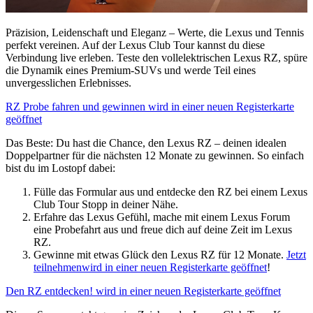
Präzision, Leidenschaft und Eleganz – Werte, die Lexus und Tennis
perfekt vereinen. Auf der Lexus Club Tour kannst du diese
Verbindung live erleben. Teste den vollelektrischen Lexus RZ, spüre
die Dynamik eines Premium-SUVs und werde Teil eines
unvergesslichen Erlebnisses.
RZ Probe fahren und gewinnen
wird in einer neuen Registerkarte
geöffnet
Das Beste: Du hast die Chance, den Lexus RZ – deinen idealen
Doppelpartner für die nächsten 12 Monate zu gewinnen. So einfach
bist du im Lostopf dabei:
Fülle das Formular aus und entdecke den RZ bei einem Lexus
Club Tour Stopp in deiner Nähe.
Erfahre das Lexus Gefühl, mache mit einem Lexus Forum
eine Probefahrt aus und freue dich auf deine Zeit im Lexus
RZ.
Gewinne mit etwas Glück den Lexus RZ für 12 Monate.
Jetzt
teilnehmen
wird in einer neuen Registerkarte geöffnet
!
Den RZ entdecken!
wird in einer neuen Registerkarte geöffnet