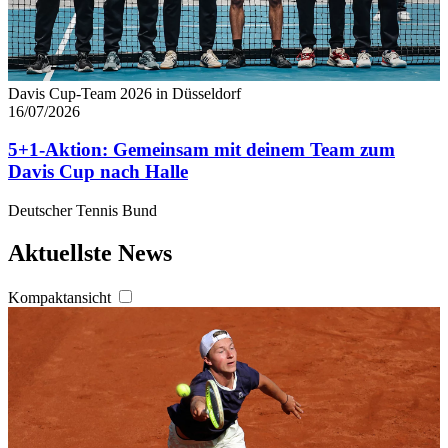
Davis Cup-Team 2026 in Düsseldorf
16/07/2026
5+1-Aktion: Gemeinsam mit deinem Team zum
Davis Cup nach Halle
Deutscher Tennis Bund
Aktuellste News
Kompaktansicht