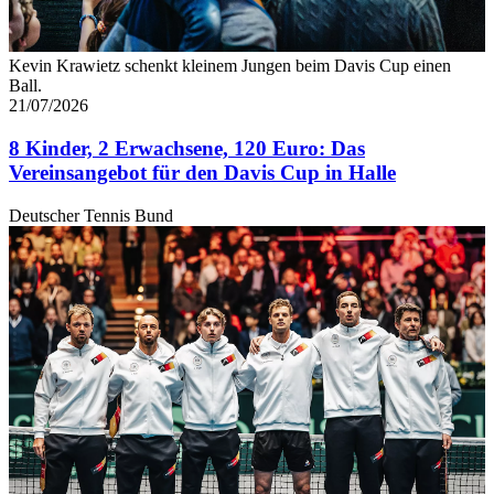
Kevin Krawietz schenkt kleinem Jungen beim Davis Cup einen
Ball.
21/07/2026
8 Kinder, 2 Erwachsene, 120 Euro: Das
Vereinsangebot für den Davis Cup in Halle
Deutscher Tennis Bund