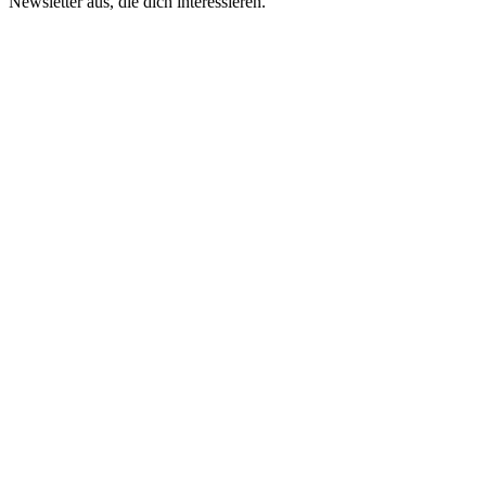
Newsletter aus, die dich interessieren.