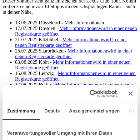
Dieser Sommer steht ganz im Zeichen der Lexus Club Tour. Komm
vorbei zu einem von 10 Stopps im deutschsprachigen Raum – auch
in deiner Nähe.
13.06.2025 Düsseldorf - Mehr Informationen
17.07.2025 Dresden -
Mehr informationen
wird in einer neuen
Registerkarte geöffnet
21.07.2025 Kitzbühel -
Mehr Informationen
wird in einer
neuen Registerkarte geöffnet
25.07.2025 Saarbrücken -
Mehr Informationen
wird in einer
neuen Registerkarte geöffnet
03.08.2025 Köln -
Mehr Informationen
wird in einer neuen
Registerkarte geöffnet
15.08.2025 Leipzig -
Mehr Informationen
wird in einer neuen
Registerkarte geöffnet
17.08.2025 Berlin -
Mehr Informationen
wird in einer neuen
Registerkarte geöffnet
26.09.2025 Frankfurt -
Mehr Informationen
wird in einer
neuen Registerkarte geöffnet
Zustimmung
Details
Anzeigeneinstellungen
Über
Verantwortungsvoller Umgang mit Ihren Daten