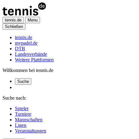
tennis.de
Menu
Schließen
tennis.de
mypadel.de
DTB
Landesverbände
Weitere Plattformen
Willkommen bei tennis.de
Suche
Suche nach:
Spieler
Turniere
Mannschaften
Ligen
Veranstaltungen