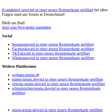
Kontaktiere uns
wird in einer neuen Registerkarte geöffnet
bei allen
Fragen rund um Tennis in Deutschland!
Bleib am Ball!
Jetzt zum Newsletter anmelden
Social
Instagram
wird in einer neuen Registerkarte geöffnet
Facebook
wird in einer neuen Registerkarte geöffnet
TikTok
wird in einer neuen Registerkarte geöffnet
Whatsapp
wird in einer neuen Registerkarte geöffnet
Weitere Plattformen
webapp.tennis.d
e
trainer.tennis.de
wird in einer neuen Registerkarte geöffnet
vereine.tennis.de
wird in einer neuen Registerkarte geöffnet
schiedsrichter.tennis.de
wird in einer neuen Registerkarte
geöffnet
reisen.tennis.de
wird in einer neuen Registerkarte geöffnet