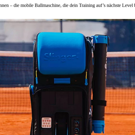
nen – die mobile Ballmaschine, die dein Training auf’s nächste Level b