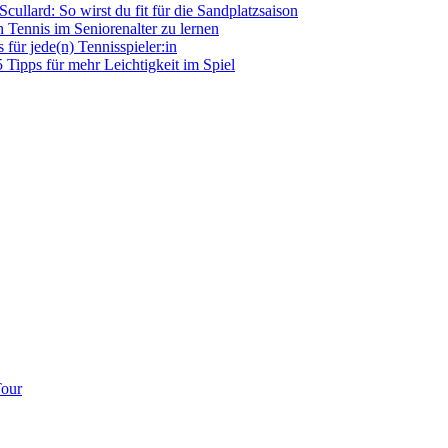
llard: So wirst du fit für die Sandplatzsaison
h Tennis im Seniorenalter zu lernen
für jede(n) Tennisspieler:in
5 Tipps für mehr Leichtigkeit im Spiel
Tour