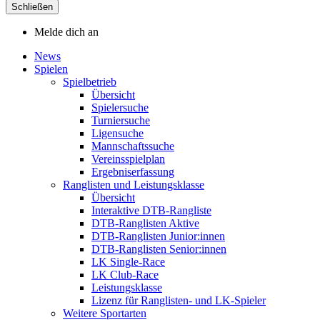
Schließen
Melde dich an
News
Spielen
Spielbetrieb
Übersicht
Spielersuche
Turniersuche
Ligensuche
Mannschaftssuche
Vereinsspielplan
Ergebniserfassung
Ranglisten und Leistungsklasse
Übersicht
Interaktive DTB-Rangliste
DTB-Ranglisten Aktive
DTB-Ranglisten Junior:innen
DTB-Ranglisten Senior:innen
LK Single-Race
LK Club-Race
Leistungsklasse
Lizenz für Ranglisten- und LK-Spieler
Weitere Sportarten