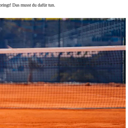
ringt! Das musst du dafür tun.