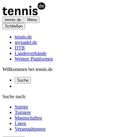
tennis.de
Menu
Schließen
tennis.de
mypadel.de
DTB
Landesverbände
Weitere Plattformen
Willkommen bei tennis.de
Suche
Suche nach:
Spieler
Turniere
Mannschaften
Ligen
Veranstaltungen