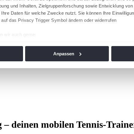
ung und Inhalten, Zielgruppenforschung sowie Entwicklung von
 Ihre Daten für welche Zwecke nutzt. Sie können Ihre Einwilligun
 auf das Privacy Trigger Symbol ändern oder widerrufen
n wir auch gerne:
re geografische Lage erfassen, welche bis auf einige Meter gen
es Scannen nach bestimmten Merkmalen (Fingerprinting) identifi
Anpassen
ie Ihre persönlichen Daten verarbeitet werden, und legen Sie I
nhalte und Anzeigen zu personalisieren, Funktionen für soziale
Website zu analysieren. Außerdem geben wir Informationen zu I
r soziale Medien, Werbung und Analysen weiter. Unsere Partner
 Daten zusammen, die Sie ihnen bereitgestellt haben oder die s
n. Die
Cookie-Einstellungen
können jederzeit über den Link im
 – deinen mobilen Tennis-Traine