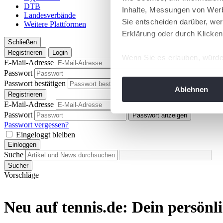
DTB
Inhalte, Messungen von Werb
Landesverbände
Sie entscheiden darüber, wer
Weitere Plattformen
Erklärung oder durch Klicken
Schließen
Registrieren
Login
Wenn Sie es erlauben, würde
E-Mail-Adresse
Informationen über Ih
Passwort
Passwort anzeigen
Ihr Gerät durch aktiv
Passwort bestätigen
Passwort anzeigen
Ablehnen
Registrieren
Erfahren Sie mehr darüber, w
E-Mail-Adresse
Einzelheiten
fest.
Passwort
Passwort anzeigen
Passwort vergessen?
Wir verwenden Cookies, um I
Eingeloggt bleiben
und die Zugriffe auf unsere 
Einloggen
Suche
Website an unsere Partner fü
Sucher
möglicherweise mit weiteren
Vorschläge
der Dienste gesammelt habe
angepasst werden.
Neu auf tennis.de: Dein persönl