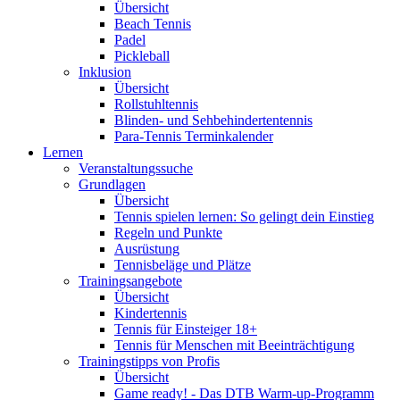
Übersicht
Beach Tennis
Padel
Pickleball
Inklusion
Übersicht
Rollstuhltennis
Blinden- und Sehbehindertentennis
Para-Tennis Terminkalender
Lernen
Veranstaltungssuche
Grundlagen
Übersicht
Tennis spielen lernen: So gelingt dein Einstieg
Regeln und Punkte
Ausrüstung
Tennisbeläge und Plätze
Trainingsangebote
Übersicht
Kindertennis
Tennis für Einsteiger 18+
Tennis für Menschen mit Beeinträchtigung
Trainingstipps von Profis
Übersicht
Game ready! - Das DTB Warm-up-Programm