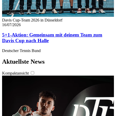
Davis Cup-Team 2026 in Düsseldorf
16/07/2026
5+1-Aktion: Gemeinsam mit deinem Team zum
Davis Cup nach Halle
Deutscher Tennis Bund
Aktuellste News
Kompaktansicht