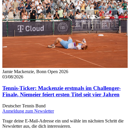
Jamie Mackenzie, Bonn Open 2026
03/08/2026
Tennis-Ticker: Mackenzie erstmals im Challenger-
Finale, Niemeier feiert ersten Titel seit vier Jahren
Deutscher Tennis Bund
Anmeldung zum Newsletter
Trage deine E-Mail-Adresse ein und wähle im nächsten Schritt die
Newsletter aus, die dich interessieren.