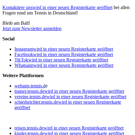
Kontaktiere uns
wird in einer neuen Registerkarte geöffnet
bei allen
Fragen rund um Tennis in Deutschland!
Bleib am Ball!
Jetzt zum Newsletter anmelden
Social
Instagram
wird in einer neuen Registerkarte geöffnet
Facebook
wird in einer neuen Registerkarte geöffnet
TikTok
wird in einer neuen Registerkarte geöffnet
Whatsapp
wird in einer neuen Registerkarte geöffnet
Weitere Plattformen
webapp.tennis.d
e
trainer.tennis.de
wird in einer neuen Registerkarte geöffnet
vereine.tennis.de
wird in einer neuen Registerkarte geöffnet
schiedsrichter.tennis.de
wird in einer neuen Registerkarte
geöffnet
reisen.tennis.de
wird in einer neuen Registerkarte geöffnet
kinder.tennis.de
wird in einer neuen Registerkarte geöffnet