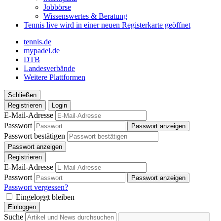
Jobbörse
Wissenswertes & Beratung
Tennis live
wird in einer neuen Registerkarte geöffnet
tennis.de
mypadel.de
DTB
Landesverbände
Weitere Plattformen
Schließen
Registrieren
Login
E-Mail-Adresse
Passwort
Passwort anzeigen
Passwort bestätigen
Passwort anzeigen
Registrieren
E-Mail-Adresse
Passwort
Passwort anzeigen
Passwort vergessen?
Eingeloggt bleiben
Einloggen
Suche