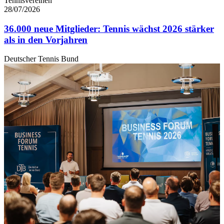
Tennisvereinen
28/07/2026
36.000 neue Mitglieder: Tennis wächst 2026 stärker
als in den Vorjahren
Deutscher Tennis Bund