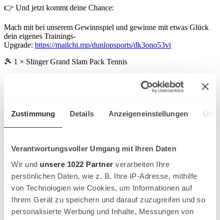
👉 Und jetzt kommt deine Chance:
Mach mit bei unserem Gewinnspiel und gewinne mit etwas Glück
dein eigenes Trainings-
Upgrade:
https://mailchi.mp/dunlopsports/dk3ono53vi
🎾 1 × Slinger Grand Slam Pack Tennis
Das Grand Slam Pack bietet dir zusätzliche Features wie den
Oszillator (Rotationsplatte), Smartphone-Halterung und Ballrohr –
für noch mehr Komfort und Effizienz im Training.
Trainiere smarter, spiele besser – und vielleicht gehört die Slinger
Zustimmung
Details
Anzeigeneinstellungen
Über
Bag schon bald dir.
Viel Erfolg!
Verantwortungsvoller Umgang mit Ihren Daten
Artikel teilen
Wir und
unsere 1022 Partner
verarbeiten Ihre
persönlichen Daten, wie z. B. Ihre IP-Adresse, mithilfe
Ähnliche News
von Technologien wie Cookies, um Informationen auf
Ihrem Gerät zu speichern und darauf zuzugreifen und so
Kompaktansicht
personalisierte Werbung und Inhalte, Messungen von