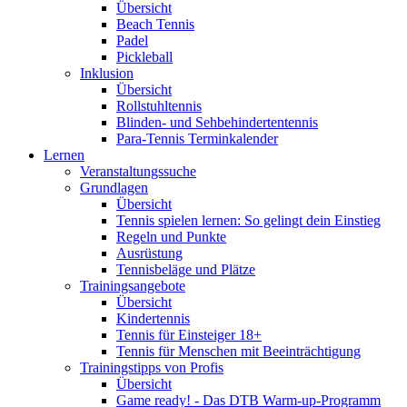
Übersicht
Beach Tennis
Padel
Pickleball
Inklusion
Übersicht
Rollstuhltennis
Blinden- und Sehbehindertentennis
Para-Tennis Terminkalender
Lernen
Veranstaltungssuche
Grundlagen
Übersicht
Tennis spielen lernen: So gelingt dein Einstieg
Regeln und Punkte
Ausrüstung
Tennisbeläge und Plätze
Trainingsangebote
Übersicht
Kindertennis
Tennis für Einsteiger 18+
Tennis für Menschen mit Beeinträchtigung
Trainingstipps von Profis
Übersicht
Game ready! - Das DTB Warm-up-Programm