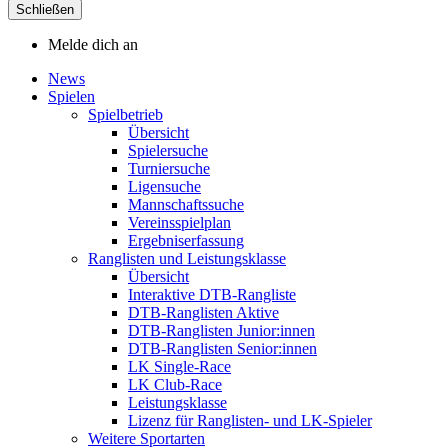
Schließen
Melde dich an
News
Spielen
Spielbetrieb
Übersicht
Spielersuche
Turniersuche
Ligensuche
Mannschaftssuche
Vereinsspielplan
Ergebniserfassung
Ranglisten und Leistungsklasse
Übersicht
Interaktive DTB-Rangliste
DTB-Ranglisten Aktive
DTB-Ranglisten Junior:innen
DTB-Ranglisten Senior:innen
LK Single-Race
LK Club-Race
Leistungsklasse
Lizenz für Ranglisten- und LK-Spieler
Weitere Sportarten