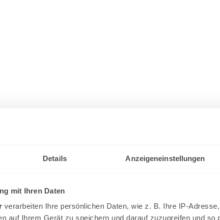
Details
Anzeigeneinstellungen
g mit Ihren Daten
r
verarbeiten Ihre persönlichen Daten, wie z. B. Ihre IP-Adresse,
en auf Ihrem Gerät zu speichern und darauf zuzugreifen und so 