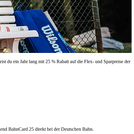
reist du ein Jahr lang mit 25 % Rabatt auf die Flex- und Sparpreise der
Jugend BahnCard 25 direkt bei der Deutschen Bahn.