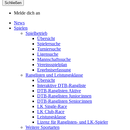
Schließen
Melde dich an
News
Spielen
Spielbetrieb
Übersicht
Spielersuche
Turniersuche
Ligensuche
Mannschaftssuche
Vereinsspielplan
Ergebniserfassung
Ranglisten und Leistungsklasse
Übersicht
Interaktive DTB-Rangliste
DTB-Ranglisten Aktive
DTB-Ranglisten Junior:innen
DTB-Ranglisten Senior:innen
LK Single-Race
LK Club-Race
Leistungsklasse
Lizenz für Ranglisten- und LK-Spieler
Weitere Sportarten