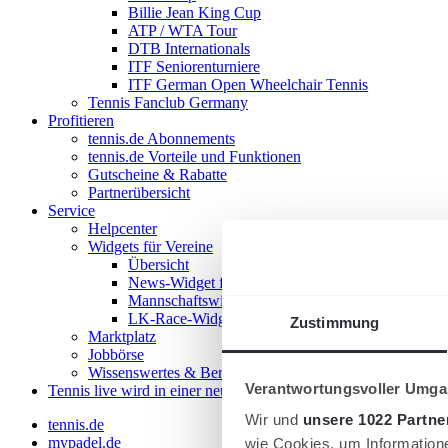
Billie Jean King Cup
ATP / WTA Tour
DTB Internationals
ITF Seniorenturniere
ITF German Open Wheelchair Tennis
Tennis Fanclub Germany
Profitieren
tennis.de Abonnements
tennis.de Vorteile und Funktionen
Gutscheine & Rabatte
Partnerübersicht
Service
Helpcenter
Widgets für Vereine
Übersicht
News-Widget für Vereine
Mannschaftswidget für Vereine
LK-Race-Widget für Vereine
Zustimmung
Marktplatz
Jobbörse
Wissenswertes & Beratung
Verantwortungsvoller Umgan
Tennis live
wird in einer neuen Registerkarte geöffnet
Wir und
unsere 1022 Partne
tennis.de
mypadel.de
wie Cookies, um Information