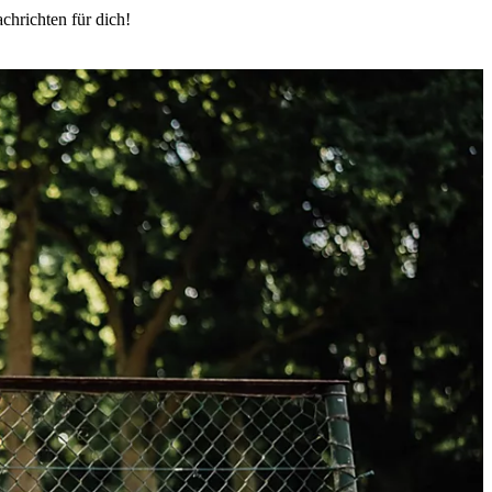
chrichten für dich!