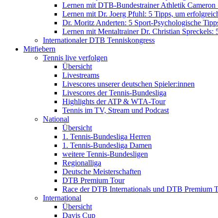
Lernen mit DTB-Bundestrainer Athletik Cameron Scu
Lernen mit Dr. Joerg Pfuhl: 5 Tipps, um erfolgreic
Dr. Moritz Anderten: 5 Sport-Psychologische Tipps 
Lernen mit Mentaltrainer Dr. Christian Spreckels: 
Internationaler DTB Tenniskongress
Mitfiebern
Tennis live verfolgen
Übersicht
Livestreams
Livescores unserer deutschen Spieler:innen
Livescores der Tennis-Bundesliga
Highlights der ATP & WTA-Tour
Tennis im TV, Stream und Podcast
National
Übersicht
1. Tennis-Bundesliga Herren
1. Tennis-Bundesliga Damen
weitere Tennis-Bundesligen
Regionalliga
Deutsche Meisterschaften
DTB Premium Tour
Race der DTB Internationals und DTB Premium 
International
Übersicht
Davis Cup