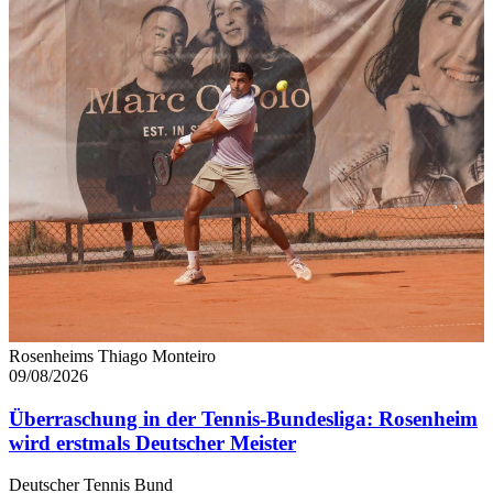
Rosenheims Thiago Monteiro
09/08/2026
Überraschung in der Tennis-Bundesliga: Rosenheim
wird erstmals Deutscher Meister
Deutscher Tennis Bund