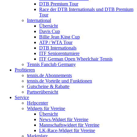
DTB Premium Tour
Race der DTB Internationals und DTB Premium
Tour
International
Übersicht
Davis Cup
Billie Jean King Cup
ATP / WTA Tour
DTB Internationals
ITF Seniorenturniere
ITF German Open Wheelchair Tennis
Tennis Fanclub Germany
Profitieren
tennis.de Abonnements
tennis.de Vorteile und Funktionen
Gutscheine & Rabatte
Partnerübersicht
Service
Helpcenter
Widgets für Vereine
Übersicht
News-Widget für Vereine
Mannschaftswidget für Vereine
LK-Race-Widget für Vereine
Marktplatz