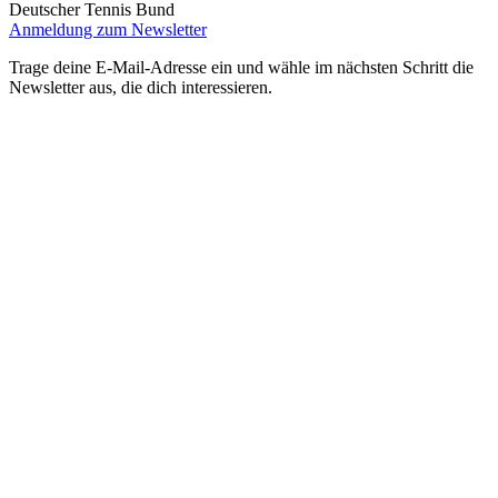
Deutscher Tennis Bund
Anmeldung zum Newsletter
Trage deine E-Mail-Adresse ein und wähle im nächsten Schritt die
Newsletter aus, die dich interessieren.