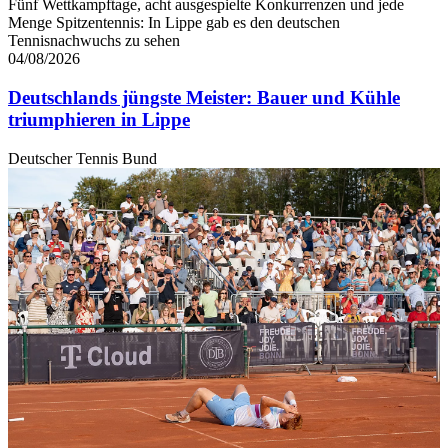
Fünf Wettkampftage, acht ausgespielte Konkurrenzen und jede
Menge Spitzentennis: In Lippe gab es den deutschen
Tennisnachwuchs zu sehen
04/08/2026
Deutschlands jüngste Meister: Bauer und Kühle
triumphieren in Lippe
Deutscher Tennis Bund