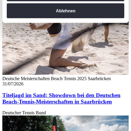
erfassen, welche bis auf einige Meter genau sein
Ablehnen
können
Ihr Gerät durch aktives Scannen nach
bestimmten Merkmalen (Fingerprinting) identifizieren
Erfahren Sie mehr darüber, wie Ihre persönlichen Daten
verarbeitet werden, und legen Sie Ihre Präferenzen im
Abschnitt Einzelheiten
fest.
Wir verwenden Cookies, um Inhalte und Anzeigen zu
personalisieren, Funktionen für soziale Medien anbieten
zu können und die Zugriffe auf unsere Website zu
Deutsche Meisterschaften Beach Tennis 2025 Saarbrücken
31/07/2026
analysieren. Außerdem geben wir Informationen zu Ihrer
Verwendung unserer Website an unsere Partner für
Titeljagd im Sand: Showdown bei den Deutschen
soziale Medien, Werbung und Analysen weiter. Unsere
Beach-Tennis-Meisterschaften in Saarbrücken
Partner führen diese Informationen möglicherweise mit
weiteren Daten zusammen, die Sie ihnen bereitgestellt
Deutscher Tennis Bund
haben oder die sie im Rahmen Ihrer Nutzung der Dienste
gesammelt haben. Die
Cookie-Einstellungen
können