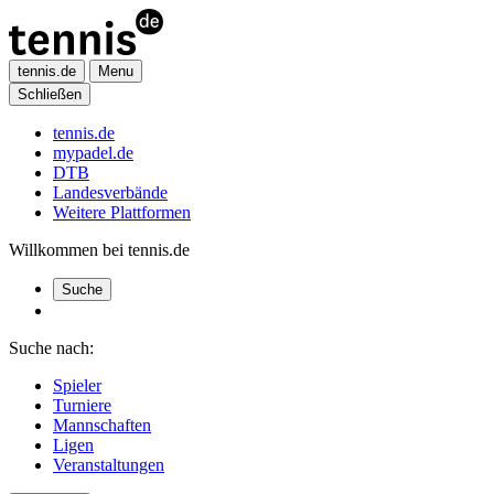
tennis.de
Menu
Schließen
tennis.de
mypadel.de
DTB
Landesverbände
Weitere Plattformen
Willkommen bei tennis.de
Suche
Suche nach:
Spieler
Turniere
Mannschaften
Ligen
Veranstaltungen