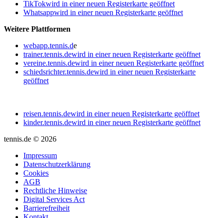
TikTok
wird in einer neuen Registerkarte geöffnet
Whatsapp
wird in einer neuen Registerkarte geöffnet
Weitere Plattformen
webapp.tennis.d
e
trainer.tennis.de
wird in einer neuen Registerkarte geöffnet
vereine.tennis.de
wird in einer neuen Registerkarte geöffnet
schiedsrichter.tennis.de
wird in einer neuen Registerkarte
geöffnet
reisen.tennis.de
wird in einer neuen Registerkarte geöffnet
kinder.tennis.de
wird in einer neuen Registerkarte geöffnet
tennis.de © 2026
Impressum
Datenschutzerklärung
Cookies
AGB
Rechtliche Hinweise
Digital Services Act
Barrierefreiheit
Kontakt