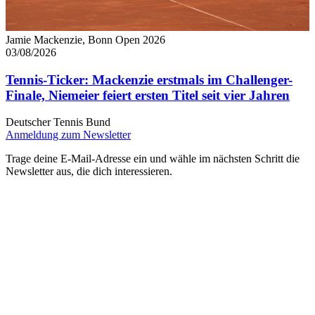
Jamie Mackenzie, Bonn Open 2026
03/08/2026
Tennis-Ticker: Mackenzie erstmals im Challenger-
Finale, Niemeier feiert ersten Titel seit vier Jahren
Deutscher Tennis Bund
Anmeldung zum Newsletter
Trage deine E-Mail-Adresse ein und wähle im nächsten Schritt die
Newsletter aus, die dich interessieren.