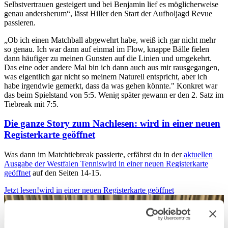
Selbstvertrauen gesteigert und bei Benjamin lief es möglicherweise
genau andersherum“, lässt Hiller den Start der Aufholjagd Revue
passieren.
„Ob ich einen Matchball abgewehrt habe, weiß ich gar nicht mehr
so genau. Ich war dann auf einmal im Flow, knappe Bälle fielen
dann häufiger zu meinen Gunsten auf die Linien und umgekehrt.
Das eine oder andere Mal bin ich dann auch aus mir rausgegangen,
was eigentlich gar nicht so meinem Naturell entspricht, aber ich
habe irgendwie gemerkt, dass da was gehen könnte." Konkret war
das beim Spielstand von 5:5. Wenig später gewann er den 2. Satz im
Tiebreak mit 7:5.
Die ganze Story zum Nachlesen:
wird in einer neuen
Registerkarte geöffnet
Was dann im Matchtiebreak passierte, erfährst du in der
aktuellen
Ausgabe der Westfalen Tennis
wird in einer neuen Registerkarte
geöffnet
auf den Seiten 14-15.
Jetzt lesen!
wird in einer neuen Registerkarte geöffnet