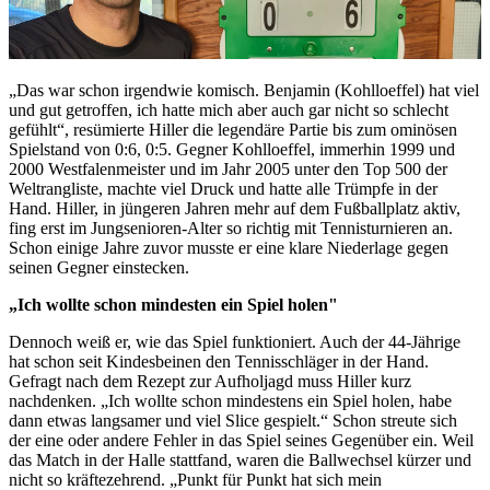
„Das war schon irgendwie komisch. Benjamin (Kohlloeffel) hat viel
und gut getroffen, ich hatte mich aber auch gar nicht so schlecht
gefühlt“, resümierte Hiller die legendäre Partie bis zum ominösen
Spielstand von 0:6, 0:5. Gegner Kohlloeffel, immerhin 1999 und
2000 Westfalenmeister und im Jahr 2005 unter den Top 500 der
Weltrangliste, machte viel Druck und hatte alle Trümpfe in der
Hand. Hiller, in jüngeren Jahren mehr auf dem Fußballplatz aktiv,
fing erst im Jungsenioren-Alter so richtig mit Tennisturnieren an.
Schon einige Jahre zuvor musste er eine klare Niederlage gegen
seinen Gegner einstecken.
„Ich wollte schon mindesten ein Spiel holen"
Dennoch weiß er, wie das Spiel funktioniert. Auch der 44-Jährige
hat schon seit Kindesbeinen den Tennisschläger in der Hand.
Gefragt nach dem Rezept zur Aufholjagd muss Hiller kurz
nachdenken. „Ich wollte schon mindestens ein Spiel holen, habe
dann etwas langsamer und viel Slice gespielt.“ Schon streute sich
der eine oder andere Fehler in das Spiel seines Gegenüber ein. Weil
das Match in der Halle stattfand, waren die Ballwechsel kürzer und
nicht so kräftezehrend. „Punkt für Punkt hat sich mein