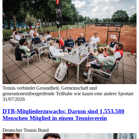
jederzeit über den Link im Footer aufgerufen und
angepasst werden.
Tennis verbindet Gesundheit, Gemeinschaft und
generationenübergreifende Teilhabe wie kaum eine andere Sportart
31/07/2026
DTB-Mitgliederzuwachs: Darum sind 1.553.580
Menschen Mitglied in einem Tennisverein
Deutscher Tennis Bund