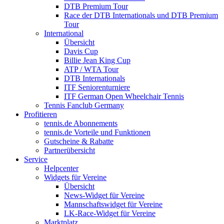
DTB Premium Tour
Race der DTB Internationals und DTB Premium
Tour
International
Übersicht
Davis Cup
Billie Jean King Cup
ATP / WTA Tour
DTB Internationals
ITF Seniorenturniere
ITF German Open Wheelchair Tennis
Tennis Fanclub Germany
Profitieren
tennis.de Abonnements
tennis.de Vorteile und Funktionen
Gutscheine & Rabatte
Partnerübersicht
Service
Helpcenter
Widgets für Vereine
Übersicht
News-Widget für Vereine
Mannschaftswidget für Vereine
LK-Race-Widget für Vereine
Marktplatz