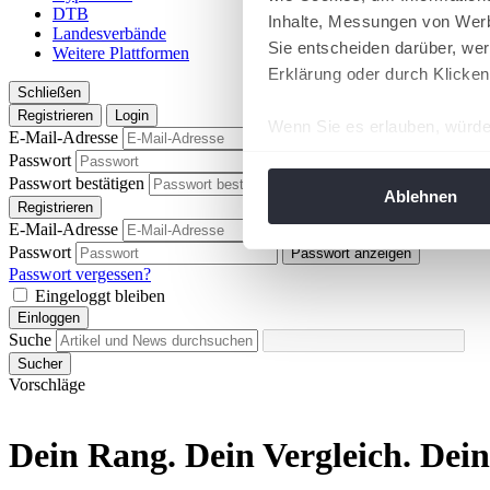
DTB
Inhalte, Messungen von Werb
Landesverbände
Sie entscheiden darüber, wer
Weitere Plattformen
Erklärung oder durch Klicken
Schließen
Registrieren
Login
Wenn Sie es erlauben, würde
E-Mail-Adresse
Informationen über Ih
Passwort
Passwort anzeigen
Ihr Gerät durch aktiv
Passwort bestätigen
Passwort anzeigen
Ablehnen
Registrieren
Erfahren Sie mehr darüber, w
E-Mail-Adresse
Einzelheiten
fest.
Passwort
Passwort anzeigen
Passwort vergessen?
Wir verwenden Cookies, um I
Eingeloggt bleiben
und die Zugriffe auf unsere 
Einloggen
Suche
Website an unsere Partner fü
Sucher
möglicherweise mit weiteren
Vorschläge
der Dienste gesammelt habe
angepasst werden.
Dein Rang. Dein Vergleich. Dei