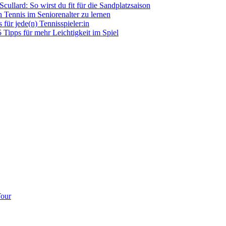
llard: So wirst du fit für die Sandplatzsaison
h Tennis im Seniorenalter zu lernen
für jede(n) Tennisspieler:in
5 Tipps für mehr Leichtigkeit im Spiel
Tour