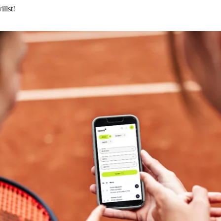
llst!