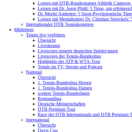
Lernen mit DTB-Bundestrainer Athletik Cameron Scu
Lernen mit Dr. Joerg Pfuhl: 5 Tipps, um erfolgreic
Dr. Moritz Anderten: 5 Sport-Psychologische Tipps 
Lernen mit Mentaltrainer Dr. Christian Spreckels: 
Internationaler DTB Tenniskongress
Mitfiebern
Tennis live verfolgen
Übersicht
Livestreams
Livescores unserer deutschen Spieler:innen
Livescores der Tennis-Bundesliga
Highlights der ATP & WTA-Tour
Tennis im TV, Stream und Podcast
National
Übersicht
1. Tennis-Bundesliga Herren
1. Tennis-Bundesliga Damen
weitere Tennis-Bundesligen
Regionalliga
Deutsche Meisterschaften
DTB Premium Tour
Race der DTB Internationals und DTB Premium 
International
Übersicht
Davis Cup