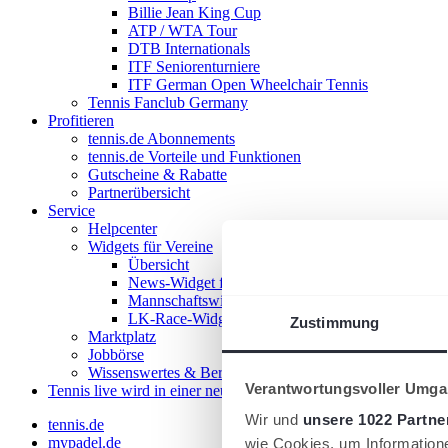
Billie Jean King Cup
ATP / WTA Tour
DTB Internationals
ITF Seniorenturniere
ITF German Open Wheelchair Tennis
Tennis Fanclub Germany
Profitieren
tennis.de Abonnements
tennis.de Vorteile und Funktionen
Gutscheine & Rabatte
Partnerübersicht
Service
Helpcenter
Widgets für Vereine
Übersicht
News-Widget für Vereine
Mannschaftswidget für Vereine
LK-Race-Widget für Vereine
Zustimmung
Marktplatz
Jobbörse
Wissenswertes & Beratung
Verantwortungsvoller Umgan
Tennis live
wird in einer neuen Registerkarte geöffnet
Wir und
unsere 1022 Partne
tennis.de
mypadel.de
wie Cookies, um Information