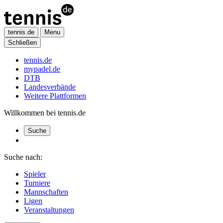
tennis.de
Menu
Schließen
tennis.de
mypadel.de
DTB
Landesverbände
Weitere Plattformen
Willkommen bei tennis.de
Suche
Suche nach:
Spieler
Turniere
Mannschaften
Ligen
Veranstaltungen