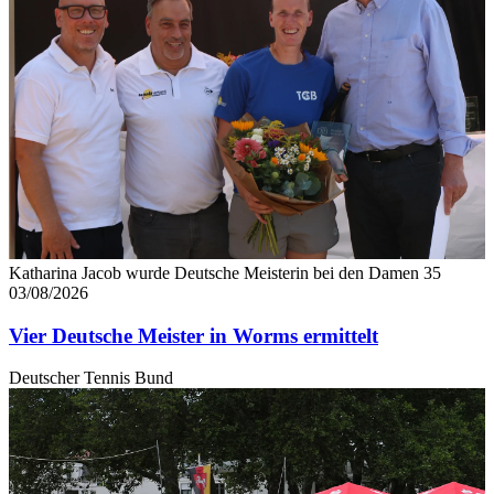
Katharina Jacob wurde Deutsche Meisterin bei den Damen 35
03/08/2026
Vier Deutsche Meister in Worms ermittelt
Deutscher Tennis Bund