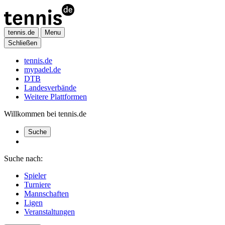
tennis.de
Menu
Schließen
tennis.de
mypadel.de
DTB
Landesverbände
Weitere Plattformen
Willkommen bei tennis.de
Suche
Suche nach:
Spieler
Turniere
Mannschaften
Ligen
Veranstaltungen