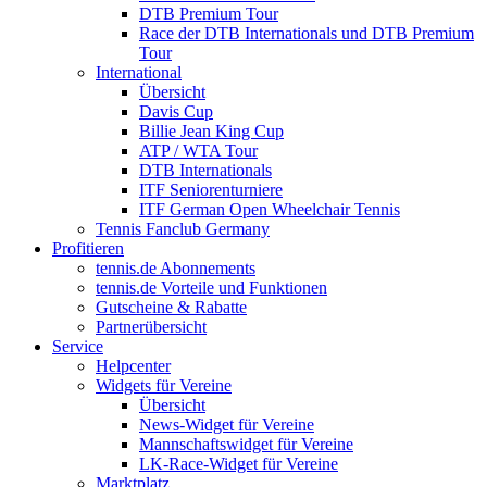
DTB Premium Tour
Race der DTB Internationals und DTB Premium
Tour
International
Übersicht
Davis Cup
Billie Jean King Cup
ATP / WTA Tour
DTB Internationals
ITF Seniorenturniere
ITF German Open Wheelchair Tennis
Tennis Fanclub Germany
Profitieren
tennis.de Abonnements
tennis.de Vorteile und Funktionen
Gutscheine & Rabatte
Partnerübersicht
Service
Helpcenter
Widgets für Vereine
Übersicht
News-Widget für Vereine
Mannschaftswidget für Vereine
LK-Race-Widget für Vereine
Marktplatz