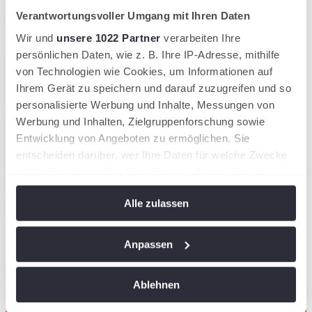
eine heftige Wadenzerrung zu. Nachdem ich in meinem
Verantwortungsvoller Umgang mit Ihren Daten
Aufschlagspiel bei 3:5 und dem folgenden Aufschlagspiel meines
Gegners bei 6:0, 3:6, 0:0 es noch probierte, merkte ich leider, dass
Wir und
unsere 1022 Partner
verarbeiten Ihre
die verletzte Wade kein weiterspielen erlaubte.
persönlichen Daten, wie z. B. Ihre IP-Adresse, mithilfe
So endete meine DM bitter mit einer Aufgabe zu Beginn des dritten
von Technologien wie Cookies, um Informationen auf
Satzes…Frustriert und enttäuscht ging es unter die Dusche und nach
Ihrem Gerät zu speichern und darauf zuzugreifen und so
Hause. Sehr schade, hatte ich mir doch mehr erhofft und mich vor
personalisierte Werbung und Inhalte, Messungen von
allem auf das Wiedersehen mit so vielen Bekannten aus der
Tennisszene gefreut. Jetzt heißt es erstmal Pause und Reha für die
Werbung und Inhalten, Zielgruppenforschung sowie
Wade und dann hoffentlich wieder im Sommer angreifen…
Entwicklung von Angeboten zu ermöglichen. Sie
entscheiden darüber, wer Ihre Daten für welche Zwecke
Artikel teilen
nutzt. Sie können Ihre Einwilligung jederzeit über die
Ähnliche News
Cookie-Erklärung oder durch Klicken auf das Privacy
Alle zulassen
Trigger Symbol ändern oder widerrufen
Kompaktansicht
Wenn Sie es erlauben, würden wir auch gerne:
Anpassen
Informationen über Ihre geografische Lage
erfassen, welche bis auf einige Meter genau sein
Ablehnen
können
Ihr Gerät durch aktives Scannen nach