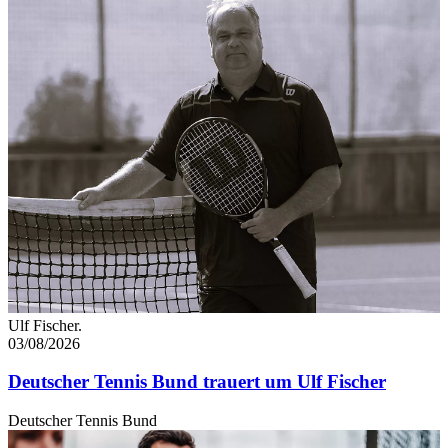
Ulf Fischer.
03/08/2026
Deutscher Tennis Bund trauert um Ulf Fischer
Deutscher Tennis Bund