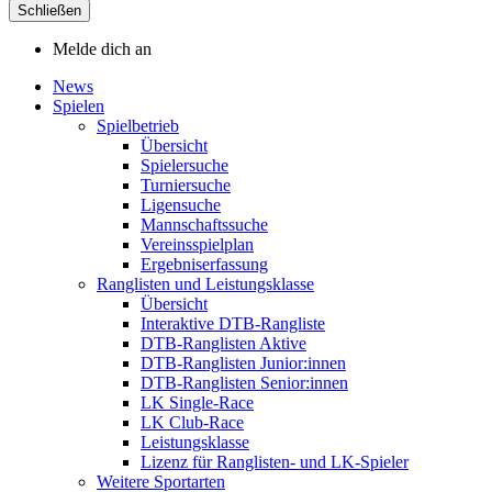
Schließen
Melde dich an
News
Spielen
Spielbetrieb
Übersicht
Spielersuche
Turniersuche
Ligensuche
Mannschaftssuche
Vereinsspielplan
Ergebniserfassung
Ranglisten und Leistungsklasse
Übersicht
Interaktive DTB-Rangliste
DTB-Ranglisten Aktive
DTB-Ranglisten Junior:innen
DTB-Ranglisten Senior:innen
LK Single-Race
LK Club-Race
Leistungsklasse
Lizenz für Ranglisten- und LK-Spieler
Weitere Sportarten