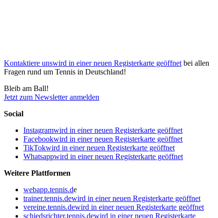
Kontaktiere uns
wird in einer neuen Registerkarte geöffnet
bei allen
Fragen rund um Tennis in Deutschland!
Bleib am Ball!
Jetzt zum Newsletter anmelden
Social
Instagram
wird in einer neuen Registerkarte geöffnet
Facebook
wird in einer neuen Registerkarte geöffnet
TikTok
wird in einer neuen Registerkarte geöffnet
Whatsapp
wird in einer neuen Registerkarte geöffnet
Weitere Plattformen
webapp.tennis.d
e
trainer.tennis.de
wird in einer neuen Registerkarte geöffnet
vereine.tennis.de
wird in einer neuen Registerkarte geöffnet
schiedsrichter.tennis.de
wird in einer neuen Registerkarte