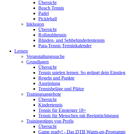
Übersicht
Beach Tennis
Padel
Pickleball
Inklusion
Übersicht
Rollstuhltennis
Blinden- und Sehbehindertentennis
Para-Tennis Terminkalender
Lernen
Veranstaltungssuche
Grundlagen
Übersicht
Tennis spielen lernen: So gelingt dein Einstieg
Regeln und Punkte
Ausrüstung
Tennisbeläge und Plätze
Trainingsangebote
Übersicht
Kindertennis
Tennis für Einsteiger 18+
Tennis für Menschen mit Beeinträchtigung
Trainingstipps von Profis
Übersicht
Game ready! - Das DTB Warm-up-Programm