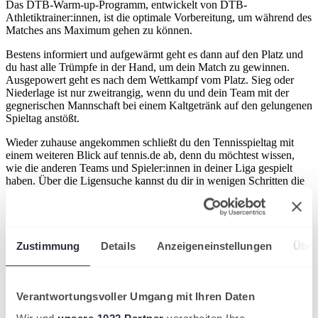
Das DTB-Warm-up-Programm, entwickelt von DTB-
Athletiktrainer:innen, ist die optimale Vorbereitung, um während des
Matches ans Maximum gehen zu können.
Bestens informiert und aufgewärmt geht es dann auf den Platz und
du hast alle Trümpfe in der Hand, um dein Match zu gewinnen.
Ausgepowert geht es nach dem Wettkampf vom Platz. Sieg oder
Niederlage ist nur zweitrangig, wenn du und dein Team mit der
gegnerischen Mannschaft bei einem Kaltgetränk auf den gelungenen
Spieltag anstößt.
Wieder zuhause angekommen schließt du den Tennisspieltag mit
einem weiteren Blick auf tennis.de ab, denn du möchtest wissen,
wie die anderen Teams und Spieler:innen in deiner Liga gespielt
haben. Über die Ligensuche kannst du dir in wenigen Schritten die
aktuelle Tabelle und die Ergebnisse vom Wochenende anschauen.
Wie sich der Punktspieltag auf dein persönliches Spiel ausgewirkt
hat, verraten dir die Rankings in deinem Spielerprofil – verfügbar
mit einem tennis.de LIZENZ oder PREMIUM Abonnement.
Zustimmung
Details
Anzeigeneinstellungen
Über
Mit tennis.de hast du alle Trümpfe für einen erfolgreichen Spieltag
in der Hand –
jetzt anmelden und gewünschtes tennis.de
Abonnement abschließen.
Verantwortungsvoller Umgang mit Ihren Daten
wird in einer neuen Registerkarte geöffnet