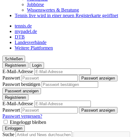
Jobbörse
Wissenswertes & Beratung
Tennis live
wird in einer neuen Registerkarte geöffnet
tennis.de
mypadel.de
DTB
Landesverbände
Weitere Plattformen
Schließen
Registrieren
Login
E-Mail-Adresse
Passwort
Passwort anzeigen
Passwort bestätigen
Passwort anzeigen
Registrieren
E-Mail-Adresse
Passwort
Passwort anzeigen
Passwort vergessen?
Eingeloggt bleiben
Einloggen
Suche