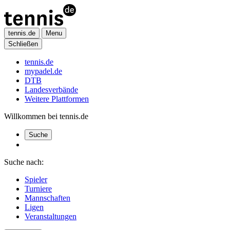
tennis.de
Menu
Schließen
tennis.de
mypadel.de
DTB
Landesverbände
Weitere Plattformen
Willkommen bei tennis.de
Suche
Suche nach:
Spieler
Turniere
Mannschaften
Ligen
Veranstaltungen