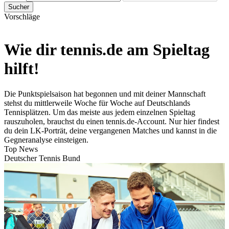
Sucher
Vorschläge
Wie dir tennis.de am Spieltag
hilft!
Die Punktspielsaison hat begonnen und mit deiner Mannschaft
stehst du mittlerweile Woche für Woche auf Deutschlands
Tennisplätzen. Um das meiste aus jedem einzelnen Spieltag
rauszuholen, brauchst du einen tennis.de-Account. Nur hier findest
du dein LK-Porträt, deine vergangenen Matches und kannst in die
Gegneranalyse einsteigen.
Top News
Deutscher Tennis Bund