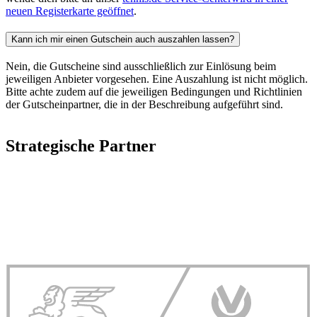
personalisieren, Funktionen für soziale Medien anbieten
neuen Registerkarte geöffnet
.
zu können und die Zugriffe auf unsere Website zu
Kann ich mir einen Gutschein auch auszahlen lassen?
analysieren. Außerdem geben wir Informationen zu Ihrer
Verwendung unserer Website an unsere Partner für
Nein, die Gutscheine sind ausschließlich zur Einlösung beim
soziale Medien, Werbung und Analysen weiter. Unsere
jeweiligen Anbieter vorgesehen. Eine Auszahlung ist nicht möglich.
Bitte achte zudem auf die jeweiligen Bedingungen und Richtlinien
Partner führen diese Informationen möglicherweise mit
der Gutscheinpartner, die in der Beschreibung aufgeführt sind.
weiteren Daten zusammen, die Sie ihnen bereitgestellt
haben oder die sie im Rahmen Ihrer Nutzung der Dienste
Strategische Partner
gesammelt haben. Die
Cookie-Einstellungen
können
jederzeit über den Link im Footer aufgerufen und
angepasst werden.