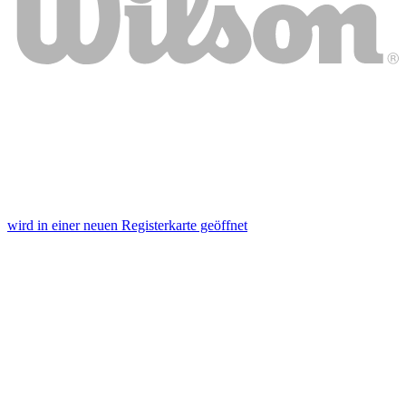
wird in einer neuen Registerkarte geöffnet