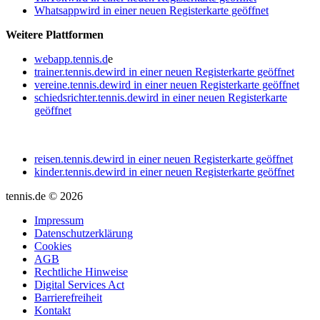
Whatsapp
wird in einer neuen Registerkarte geöffnet
Weitere Plattformen
webapp.tennis.d
e
trainer.tennis.de
wird in einer neuen Registerkarte geöffnet
vereine.tennis.de
wird in einer neuen Registerkarte geöffnet
schiedsrichter.tennis.de
wird in einer neuen Registerkarte
geöffnet
reisen.tennis.de
wird in einer neuen Registerkarte geöffnet
kinder.tennis.de
wird in einer neuen Registerkarte geöffnet
tennis.de © 2026
Impressum
Datenschutzerklärung
Cookies
AGB
Rechtliche Hinweise
Digital Services Act
Barrierefreiheit
Kontakt