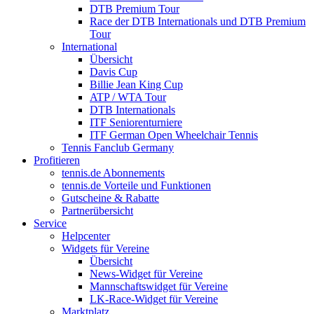
DTB Premium Tour
Race der DTB Internationals und DTB Premium
Tour
International
Übersicht
Davis Cup
Billie Jean King Cup
ATP / WTA Tour
DTB Internationals
ITF Seniorenturniere
ITF German Open Wheelchair Tennis
Tennis Fanclub Germany
Profitieren
tennis.de Abonnements
tennis.de Vorteile und Funktionen
Gutscheine & Rabatte
Partnerübersicht
Service
Helpcenter
Widgets für Vereine
Übersicht
News-Widget für Vereine
Mannschaftswidget für Vereine
LK-Race-Widget für Vereine
Marktplatz