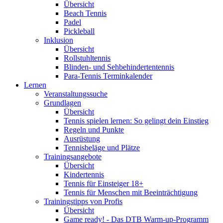
Übersicht
Beach Tennis
Padel
Pickleball
Inklusion
Übersicht
Rollstuhltennis
Blinden- und Sehbehindertentennis
Para-Tennis Terminkalender
Lernen
Veranstaltungssuche
Grundlagen
Übersicht
Tennis spielen lernen: So gelingt dein Einstieg
Regeln und Punkte
Ausrüstung
Tennisbeläge und Plätze
Trainingsangebote
Übersicht
Kindertennis
Tennis für Einsteiger 18+
Tennis für Menschen mit Beeinträchtigung
Trainingstipps von Profis
Übersicht
Game ready! - Das DTB Warm-up-Programm