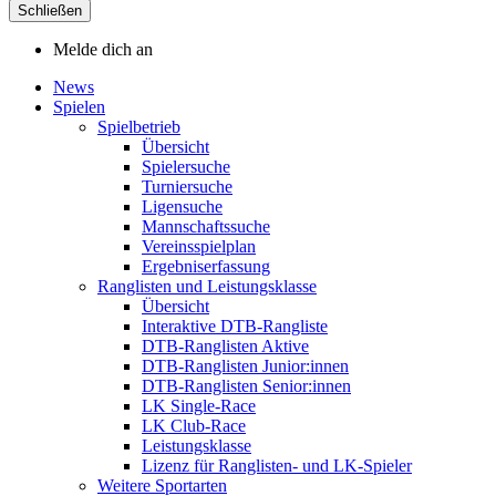
Schließen
Melde dich an
News
Spielen
Spielbetrieb
Übersicht
Spielersuche
Turniersuche
Ligensuche
Mannschaftssuche
Vereinsspielplan
Ergebniserfassung
Ranglisten und Leistungsklasse
Übersicht
Interaktive DTB-Rangliste
DTB-Ranglisten Aktive
DTB-Ranglisten Junior:innen
DTB-Ranglisten Senior:innen
LK Single-Race
LK Club-Race
Leistungsklasse
Lizenz für Ranglisten- und LK-Spieler
Weitere Sportarten