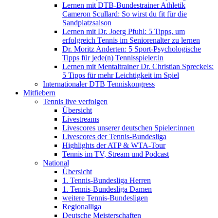
Lernen mit DTB-Bundestrainer Athletik
Cameron Scullard: So wirst du fit für die
Sandplatzsaison
Lernen mit Dr. Joerg Pfuhl: 5 Tipps, um
erfolgreich Tennis im Seniorenalter zu lernen
Dr. Moritz Anderten: 5 Sport-Psychologische
Tipps für jede(n) Tennisspieler:in
Lernen mit Mentaltrainer Dr. Christian Spreckels:
5 Tipps für mehr Leichtigkeit im Spiel
Internationaler DTB Tenniskongress
Mitfiebern
Tennis live verfolgen
Übersicht
Livestreams
Livescores unserer deutschen Spieler:innen
Livescores der Tennis-Bundesliga
Highlights der ATP & WTA-Tour
Tennis im TV, Stream und Podcast
National
Übersicht
1. Tennis-Bundesliga Herren
1. Tennis-Bundesliga Damen
weitere Tennis-Bundesligen
Regionalliga
Deutsche Meisterschaften