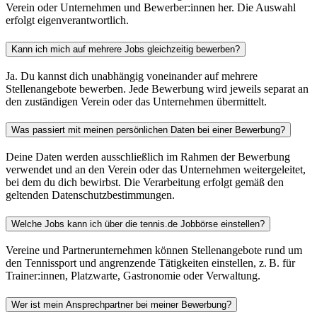
analysieren. Außerdem geben wir Informationen zu Ihrer
Verein oder Unternehmen und Bewerber:innen her. Die Auswahl
erfolgt eigenverantwortlich.
Verwendung unserer Website an unsere Partner für
soziale Medien, Werbung und Analysen weiter. Unsere
Kann ich mich auf mehrere Jobs gleichzeitig bewerben?
Partner führen diese Informationen möglicherweise mit
weiteren Daten zusammen, die Sie ihnen bereitgestellt
Ja. Du kannst dich unabhängig voneinander auf mehrere
Stellenangebote bewerben. Jede Bewerbung wird jeweils separat an
haben oder die sie im Rahmen Ihrer Nutzung der Dienste
den zuständigen Verein oder das Unternehmen übermittelt.
gesammelt haben. Die
Cookie-Einstellungen
können
jederzeit über den Link im Footer aufgerufen und
Was passiert mit meinen persönlichen Daten bei einer Bewerbung?
angepasst werden.
Deine Daten werden ausschließlich im Rahmen der Bewerbung
verwendet und an den Verein oder das Unternehmen weitergeleitet,
bei dem du dich bewirbst. Die Verarbeitung erfolgt gemäß den
geltenden Datenschutzbestimmungen.
Welche Jobs kann ich über die tennis.de Jobbörse einstellen?
Vereine und Partnerunternehmen können Stellenangebote rund um
den Tennissport und angrenzende Tätigkeiten einstellen, z. B. für
Trainer:innen, Platzwarte, Gastronomie oder Verwaltung.
Wer ist mein Ansprechpartner bei meiner Bewerbung?