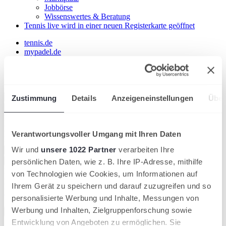
Jobbörse
Wissenswertes & Beratung
Tennis live
wird in einer neuen Registerkarte geöffnet
tennis.de
mypadel.de
DTB
Landesverbände
Weitere Plattformen
Schließen
Zustimmung
Details
Anzeigeneinstellungen
Über
Registrieren
Login
E-Mail-Adresse
Passwort
Passwort anzeigen
Verantwortungsvoller Umgang mit Ihren Daten
Passwort bestätigen
Wir und
unsere 1022 Partner
verarbeiten Ihre
Passwort anzeigen
Registrieren
persönlichen Daten, wie z. B. Ihre IP-Adresse, mithilfe
E-Mail-Adresse
von Technologien wie Cookies, um Informationen auf
Passwort
Passwort anzeigen
Ihrem Gerät zu speichern und darauf zuzugreifen und so
Passwort vergessen?
personalisierte Werbung und Inhalte, Messungen von
Eingeloggt bleiben
Werbung und Inhalten, Zielgruppenforschung sowie
Einloggen
Suche
Entwicklung von Angeboten zu ermöglichen. Sie