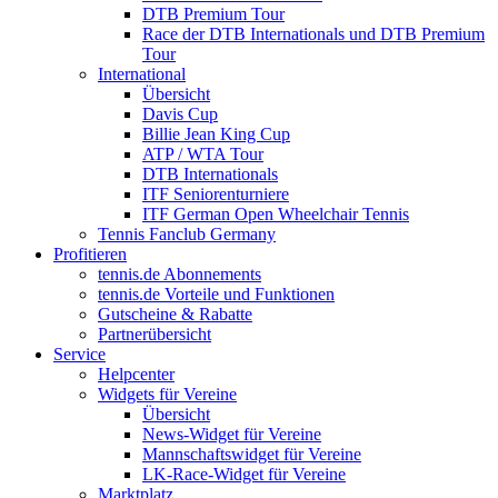
DTB Premium Tour
Race der DTB Internationals und DTB Premium
Tour
International
Übersicht
Davis Cup
Billie Jean King Cup
ATP / WTA Tour
DTB Internationals
ITF Seniorenturniere
ITF German Open Wheelchair Tennis
Tennis Fanclub Germany
Profitieren
tennis.de Abonnements
tennis.de Vorteile und Funktionen
Gutscheine & Rabatte
Partnerübersicht
Service
Helpcenter
Widgets für Vereine
Übersicht
News-Widget für Vereine
Mannschaftswidget für Vereine
LK-Race-Widget für Vereine
Marktplatz