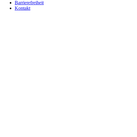
Barrierefreiheit
Kontakt