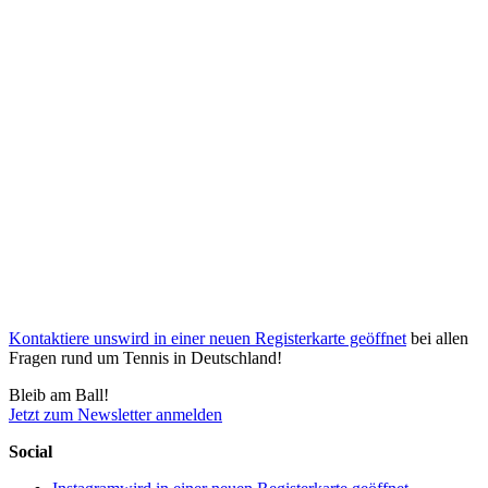
gesammelt haben. Die
Cookie-Einstellungen
können jederze
Footer aufgerufen und angepasst werden.
Kontaktiere uns
wird in einer neuen Registerkarte geöffnet
bei allen
Fragen rund um Tennis in Deutschland!
Bleib am Ball!
Jetzt zum Newsletter anmelden
Social