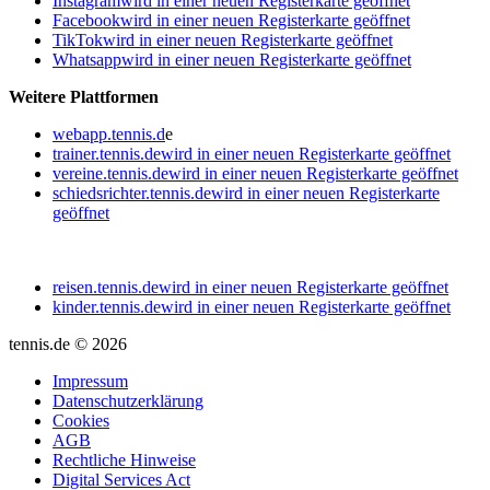
Instagram
wird in einer neuen Registerkarte geöffnet
Facebook
wird in einer neuen Registerkarte geöffnet
TikTok
wird in einer neuen Registerkarte geöffnet
Whatsapp
wird in einer neuen Registerkarte geöffnet
Weitere Plattformen
webapp.tennis.d
e
trainer.tennis.de
wird in einer neuen Registerkarte geöffnet
vereine.tennis.de
wird in einer neuen Registerkarte geöffnet
schiedsrichter.tennis.de
wird in einer neuen Registerkarte
geöffnet
reisen.tennis.de
wird in einer neuen Registerkarte geöffnet
kinder.tennis.de
wird in einer neuen Registerkarte geöffnet
tennis.de © 2026
Impressum
Datenschutzerklärung
Cookies
AGB
Rechtliche Hinweise
Digital Services Act