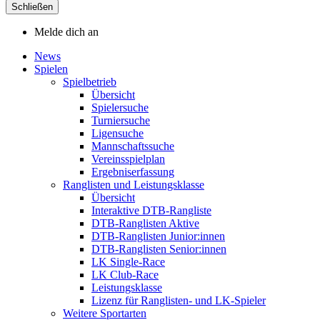
Schließen
Melde dich an
News
Spielen
Spielbetrieb
Übersicht
Spielersuche
Turniersuche
Ligensuche
Mannschaftssuche
Vereinsspielplan
Ergebniserfassung
Ranglisten und Leistungsklasse
Übersicht
Interaktive DTB-Rangliste
DTB-Ranglisten Aktive
DTB-Ranglisten Junior:innen
DTB-Ranglisten Senior:innen
LK Single-Race
LK Club-Race
Leistungsklasse
Lizenz für Ranglisten- und LK-Spieler
Weitere Sportarten